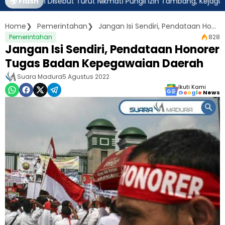
atim Disebut Turut Nikmati Pungli Izin Tambang, Kejagung Harus
🌍 Flash
Home
Pemerintahan
Jangan Isi Sendiri, Pendataan Honorer Tugas Badan Kepegawaian Daerah
Pemerintahan
828
Jangan Isi Sendiri, Pendataan Honorer
Tugas Badan Kepegawaian Daerah
Suara Madura
5 Agustus 2022
Ikuti Kami
G
o
o
g
l
e
News