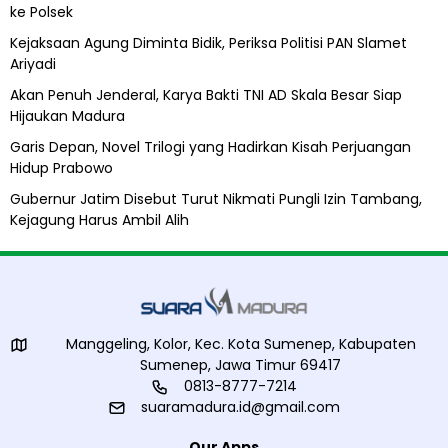
i
ke Polsek
l
A
Kejaksaan Agung Diminta Bidik, Periksa Politisi PAN Slamet
l
Ariyadi
i
h
Akan Penuh Jenderal, Karya Bakti TNI AD Skala Besar Siap
Hijaukan Madura
Garis Depan, Novel Trilogi yang Hadirkan Kisah Perjuangan
Hidup Prabowo
Gubernur Jatim Disebut Turut Nikmati Pungli Izin Tambang,
Kejagung Harus Ambil Alih
Manggeling, Kolor, Kec. Kota Sumenep, Kabupaten
Sumenep, Jawa Timur 69417
0813-8777-7214
suaramadura.id@gmail.com
Our Apps