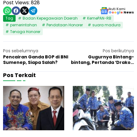
Post Views:
828
Ikuti Kami
G
o
o
g
l
e
News
Tag
Badan Kepegawaian Daerah
KemePAN-RB
pemerintahan
Pendataan Honorer
suara madura
Tenaga Honorer
Pos sebelumnya
Pos berikutnya
Pencairan Ganda BOP di BNI
Gugurnya Bintang-
Sumenep, Siapa Salah?
bintang, Pertanda ‘Drakor’
Brigadir J Berakhir?
Pos Terkait
R
B
20 Februari 2026
Pemerintahan
1
e
u
k
p
a
a
m
t
J
i