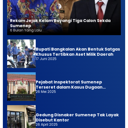
Rekam Jejak Kelam Bayangi Tiga Calon Sekda
Sumenep
6 Bulan Yang Lalu
Bupati Bangkalan Akan Bentuk Satgas
Khusus Tertibkan Aset Milik Daerah
17 Juni 2025
Pejabat Inspektorat Sumenep
Terseret dalam Kasus Dugaan
26 Mei 2025
Pemerasan
Gedung Disnaker Sumenep Tak Layak
Disebut Kantor
26 April 2025