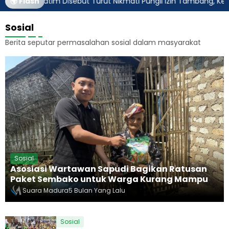
rnur Jatim Disebut Turut Nikmati Pungli Izin Tambang, Kejagung
🌍 Flash
Sosial
Berita seputar permasalahan sosial dalam masyarakat
Sosial
Asosiasi Wartawan Sapudi Bagikan Ratusan
Paket Sembako untuk Warga Kurang Mampu
Suara Madura
5 Bulan Yang Lalu
Sosial