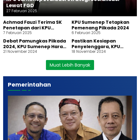
Lewat FGD
27 Februari 2025
Achmad Fauzi Terima SK
KPU Sumenep Tetapkan
Penetapan dari KPU
Pemenang Pilkada 2024
7 Februari 2025
6 Februari 2025
Sumenep
Debat Pamungkas Pilkada
Pastikan Kesiapan
2024, KPU Sumenep Harap
Penyelenggara, KPU
21 November 2024
18 November 2024
Visi Misi Paslon Jadi Acuan
Sumenep Gelar Simulasi
Pemilih
Pemungutan dan
Penghitungan Suara
Muat Lebih Banyak
Pilkada 2024
Pemerintahan