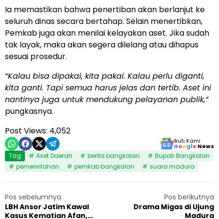
Ia memastikan bahwa penertiban akan berlanjut ke
seluruh dinas secara bertahap. Selain menertibkan,
Pemkab juga akan menilai kelayakan aset. Jika sudah
tak layak, maka akan segera dilelang atau dihapus
sesuai prosedur.
“Kalau bisa dipakai, kita pakai. Kalau perlu diganti,
kita ganti. Tapi semua harus jelas dan tertib. Aset ini
nantinya juga untuk mendukung pelayanan publik,”
pungkasnya.
Post Views:
4,052
Ikuti Kami
G
o
o
g
l
e
News
Tag
Aset Daerah
berita bangkalan
Bupati Bangkalan
pemerintahan
pemkab bangkalan
suara madura
Pos sebelumnya
Pos berikutnya
LBH Ansor Jatim Kawal
Drama Migas di Ujung
Kasus Kematian Afan,
Madura