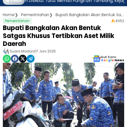
Jatim Disebut Turut Nikmati Pungli Izin Tambang, Kejagung Haru
🌍 Flash
Home
Pemerintahan
Bupati Bangkalan Akan Bentuk Satgas Khusus Tertibkan Aset Milik Daerah
Pemerintahan
4052
Bupati Bangkalan Akan Bentuk
Satgas Khusus Tertibkan Aset Milik
Daerah
Suara Madura
17 Juni 2025
Ikuti Kami
G
o
o
g
l
e
News