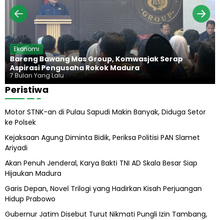
u
a
p
g
P
u
r
n
a
g
b
H
Ekonomi
o
a
Bareng Bawang Mas Group, Komwasjak Serap
w
r
Aspirasi Pengusaha Rokok Madura
o
u
7 Bulan Yang Lalu
s
Peristiwa
A
b
Motor STNK-an di Pulau Sapudi Makin Banyak, Diduga Setor
i
ke Polsek
l
A
Kejaksaan Agung Diminta Bidik, Periksa Politisi PAN Slamet
l
Ariyadi
i
h
Akan Penuh Jenderal, Karya Bakti TNI AD Skala Besar Siap
Hijaukan Madura
Garis Depan, Novel Trilogi yang Hadirkan Kisah Perjuangan
Hidup Prabowo
Gubernur Jatim Disebut Turut Nikmati Pungli Izin Tambang,