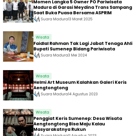
Momen Langka 5 Owner PO Pariwisata
Madura di Garasi Meydina Trans Sampang
Saat Buka Puasa Bersama ASPRIM
Suara Madura
13 Maret 2025
Wisata
Faidlal Rahman Tak Lagi Jabat Tenaga Ahli
Bupati Sumenep Bidang Pariwisata
Suara Madura
3 Mei 2024
Wisata
Helmi Art Museum Kalahkan Galeri Keris
Aengtongtong
Suara Madura
14 Agustus 2023
Wisata
Penggiat Keris Sumenep: Desa Wisata
Aengtongtong Bisa Maju Kalau
Masyarakatnya Rukun
Suara Madura
11 Agustus 2023