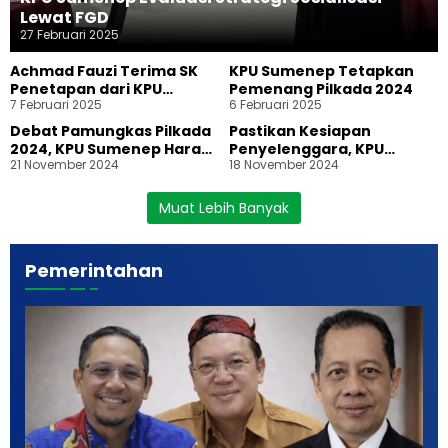
Lewat FGD
27 Februari 2025
Achmad Fauzi Terima SK
KPU Sumenep Tetapkan
Penetapan dari KPU
Pemenang Pilkada 2024
7 Februari 2025
6 Februari 2025
Sumenep
Debat Pamungkas Pilkada
Pastikan Kesiapan
2024, KPU Sumenep Harap
Penyelenggara, KPU
21 November 2024
18 November 2024
Visi Misi Paslon Jadi Acuan
Sumenep Gelar Simulasi
Pemilih
Pemungutan dan
Penghitungan Suara
Muat Lebih Banyak
Pilkada 2024
Pemerintahan