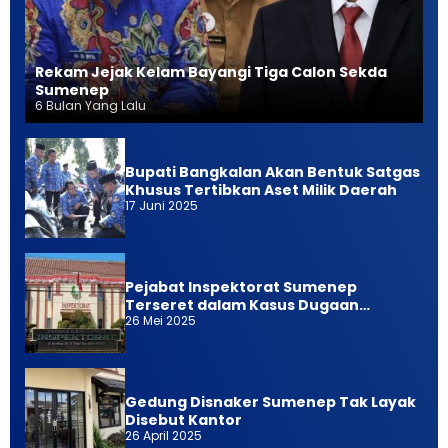
Rekam Jejak Kelam Bayangi Tiga Calon Sekda
Sumenep
6 Bulan Yang Lalu
Bupati Bangkalan Akan Bentuk Satgas
Khusus Tertibkan Aset Milik Daerah
17 Juni 2025
Pejabat Inspektorat Sumenep
Terseret dalam Kasus Dugaan
26 Mei 2025
Pemerasan
Gedung Disnaker Sumenep Tak Layak
Disebut Kantor
26 April 2025