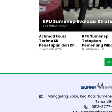
KPU Sumenep Evaluasi Strateg
27 Februari 2025
Achmad Fauzi
KPU Sumenep
Terima SK
Tetapkan
Penetapan dari KPU
Pemenang Pilk
7 Februari 2025
6 Februari 2025
Sumenep
2024
Mu
Manggeling, Kolor, Kec. Kota Sume
Timur 69
0813-8777-
suaramadura.id