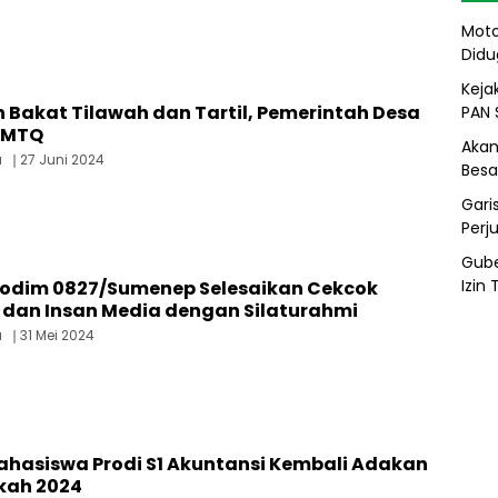
Moto
Didu
Kejak
Bakat Tilawah dan Tartil, Pemerintah Desa
PAN 
r MTQ
Akan
a
27 Juni 2024
Besa
Gari
Perj
Gube
Izin
dim 0827/Sumenep Selesaikan Cekcok
dan Insan Media dengan Silaturahmi
a
31 Mei 2024
hasiswa Prodi S1 Akuntansi Kembali Adakan
kah 2024