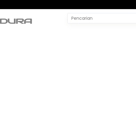
Pencarian
untuk:
#
Yudo Margono
#
YLBH Madura
#
Yaqut Cholil Qoumas
#
Wtp Bpk
#
World Pencak Silat Champio
No Recent Searches Yet.