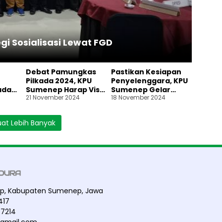
i Sosialisasi Lewat FGD
Debat Pamungkas
Pastikan Kesiapan
Pilkada 2024, KPU
Penyelenggara, KPU
ada
Sumenep Harap Visi
Sumenep Gelar
21 November 2024
18 November 2024
Misi Paslon Jadi
Simulasi
Acuan Pemilih
Pemungutan dan
Penghitungan Suara
at Lebih Banyak
Pilkada 2024
nep, Kabupaten Sumenep, Jawa
417
7214
@gmail.com