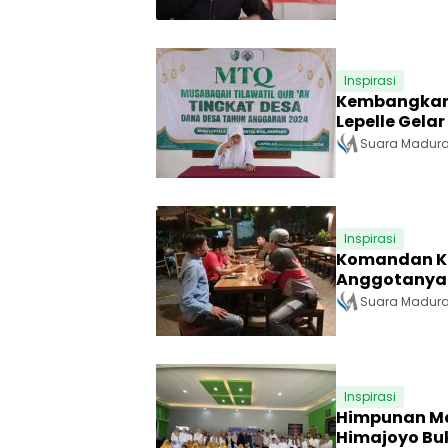
Inspirasi
Kembangkan 
Lepelle Gela
Suara Madur
Inspirasi
Komandan Ko
Anggotanya 
Suara Madur
Inspirasi
Himpunan Ma
Himajoyo Bu