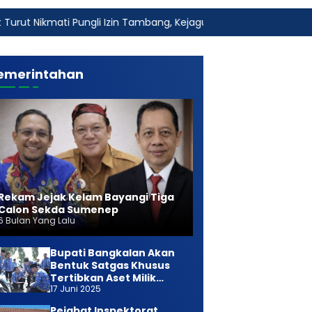
i Pungli Izin Tambang, Kejagung Harus Ambil Alih
Fakta 
emerintahan
Rekam Jejak Kelam Bayangi Tiga
Calon Sekda Sumenep
6 Bulan Yang Lalu
Bupati Bangkalan Akan
Bentuk Satgas Khusus
Tertibkan Aset Milik
17 Juni 2025
Daerah
Pejabat Inspektorat