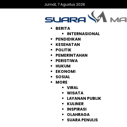
Langsung
Jumat, 7 Agustus 2026
ke
konten
BERITA
INTERNASIONAL
PENDIDIKAN
KESEHATAN
POLITIK
PEMERINTAHAN
PERISTIWA
HUKUM
EKONOMI
SOSIAL
MORE
VIRAL
WISATA
LAYANAN PUBLIK
KULINER
INSPIRASI
OLAHRAGA
SUARA PENULIS