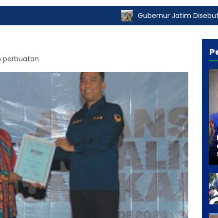
Gubernur Jatim Disebut Turut Nikmat
P
un perbuatan