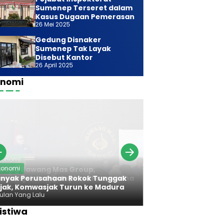
Sumenep Terseret dalam
Kasus Dugaan Pemerasan
26 Mei 2025
Gedung Disnaker
Sumenep Tak Layak
Disebut Kantor
26 April 2025
onomi
Ekonomi
konomi
Bareng Bawan
nyak Perusahaan Rokok Tunggak
Komwasjak Ser
jak, Komwasjak Turun ke Madura
Rokok Madura
Bulan Yang Lalu
7 Bulan Yang Lalu
istiwa