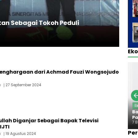
kan Sebagai Tokoh Peduli
Ek
Penghargaan dari Achmad Fauzi Wongsojudo
a
27 September 2024
E
Ba
Pa
llah Diganjar Sebagai Bapak Televisi
7 
IJTI
Per
a
19 Agustus 2024