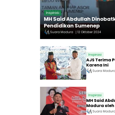
Inspirasi
MH Said Abdullah Dinobat
Pendidikan Sumenep
Suara Madura
12 Oktober 2024
Inspirasi
AJS Terima 
Karena Ini
Suara Madur
Inspirasi
MH Said Abdu
Madura oleh 
Suara Madur