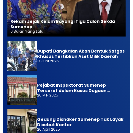
Rekam Jejak Kelam Bayangi Tiga Calon Sekda
Sumenep
6 Bulan Yang Lalu
Bupati Bangkalan Akan Bentuk Satgas
Khusus Tertibkan Aset Milik Daerah
17 Juni 2025
Pejabat Inspektorat Sumenep
Terseret dalam Kasus Dugaan
26 Mei 2025
Pemerasan
Gedung Disnaker Sumenep Tak Layak
Disebut Kantor
26 April 2025