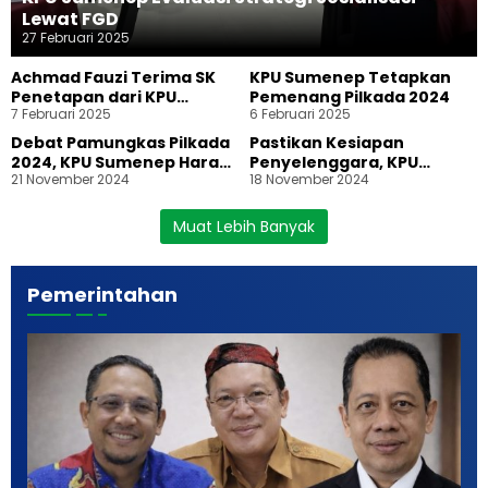
Lewat FGD
27 Februari 2025
Achmad Fauzi Terima SK
KPU Sumenep Tetapkan
Penetapan dari KPU
Pemenang Pilkada 2024
7 Februari 2025
6 Februari 2025
Sumenep
Debat Pamungkas Pilkada
Pastikan Kesiapan
2024, KPU Sumenep Harap
Penyelenggara, KPU
21 November 2024
18 November 2024
Visi Misi Paslon Jadi Acuan
Sumenep Gelar Simulasi
Pemilih
Pemungutan dan
Penghitungan Suara
Muat Lebih Banyak
Pilkada 2024
Pemerintahan