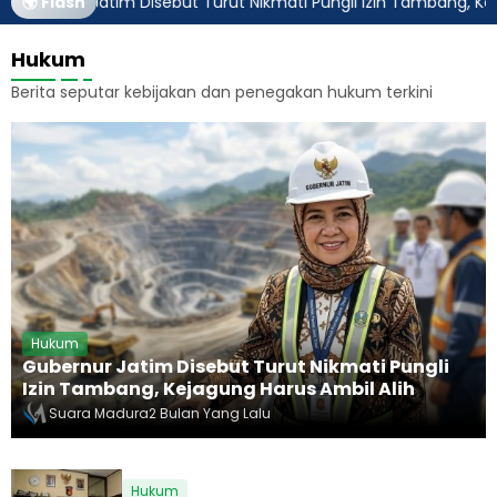
rnur Jatim Disebut Turut Nikmati Pungli Izin Tambang, Kejagung
🌍 Flash
Hukum
Berita seputar kebijakan dan penegakan hukum terkini
Hukum
Gubernur Jatim Disebut Turut Nikmati Pungli
Izin Tambang, Kejagung Harus Ambil Alih
Suara Madura
2 Bulan Yang Lalu
Hukum