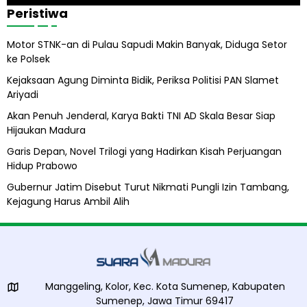
s
2
Peristiwa
A
4
b
Motor STNK-an di Pulau Sapudi Makin Banyak, Diduga Setor
i
ke Polsek
l
A
Kejaksaan Agung Diminta Bidik, Periksa Politisi PAN Slamet
l
Ariyadi
i
h
Akan Penuh Jenderal, Karya Bakti TNI AD Skala Besar Siap
Hijaukan Madura
Garis Depan, Novel Trilogi yang Hadirkan Kisah Perjuangan
Hidup Prabowo
Gubernur Jatim Disebut Turut Nikmati Pungli Izin Tambang,
Kejagung Harus Ambil Alih
Manggeling, Kolor, Kec. Kota Sumenep, Kabupaten
Sumenep, Jawa Timur 69417