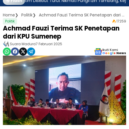
r Jatim Disebut Turut Nikmati Pungli Izin Tambang, Kejagung Har
🌍 Flash
Home
Politik
Achmad Fauzi Terima SK Penetapan dari KPU Sumenep
Politik
17259
Achmad Fauzi Terima SK Penetapan
dari KPU Sumenep
Suara Madura
7 Februari 2025
Ikuti Kami
G
o
o
g
l
e
News