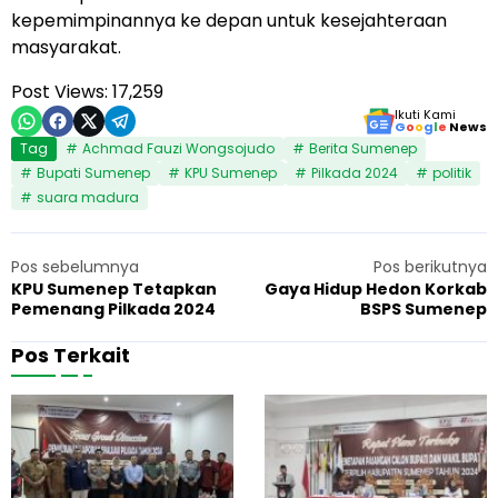
kepemimpinannya ke depan untuk kesejahteraan
masyarakat.
Post Views:
17,259
Ikuti Kami
G
o
o
g
l
e
News
Tag
Achmad Fauzi Wongsojudo
Berita Sumenep
Bupati Sumenep
KPU Sumenep
Pilkada 2024
politik
suara madura
Pos sebelumnya
Pos berikutnya
KPU Sumenep Tetapkan
Gaya Hidup Hedon Korkab
Pemenang Pilkada 2024
BSPS Sumenep
Pos Terkait
K
K
27 Februari 2025
Politik
6
P
P