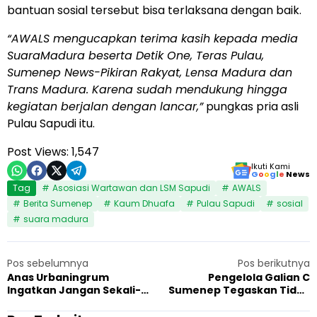
bantuan sosial tersebut bisa terlaksana dengan baik.
“AWALS mengucapkan terima kasih kepada media
SuaraMadura beserta Detik One, Teras Pulau,
Sumenep News-Pikiran Rakyat, Lensa Madura dan
Trans Madura. Karena sudah mendukung hingga
kegiatan berjalan dengan lancar,”
pungkas pria asli
Pulau Sapudi itu.
Post Views:
1,547
Ikuti Kami
G
o
o
g
l
e
News
Tag
Asosiasi Wartawan dan LSM Sapudi
AWALS
Berita Sumenep
Kaum Dhuafa
Pulau Sapudi
sosial
suara madura
Pos sebelumnya
Pos berikutnya
Anas Urbaningrum
Pengelola Galian C
Ingatkan Jangan Sekali-
Sumenep Tegaskan Tidak
kali Kita Melupakan Sejarah
Ada Pungli Hanya
Masa Lalu
Partisipasi