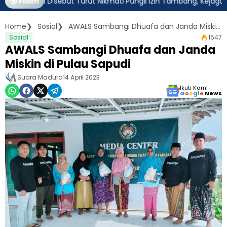
tim Disebut Turut Nikmati Pungli Izin Tambang, Kejagung Harus 
🌍 Flash
Home
Sosial
AWALS Sambangi Dhuafa dan Janda Miskin di Pulau Sapudi
Sosial
1547
AWALS Sambangi Dhuafa dan Janda
Miskin di Pulau Sapudi
Suara Madura
14 April 2023
Ikuti Kami
G
o
o
g
l
e
News