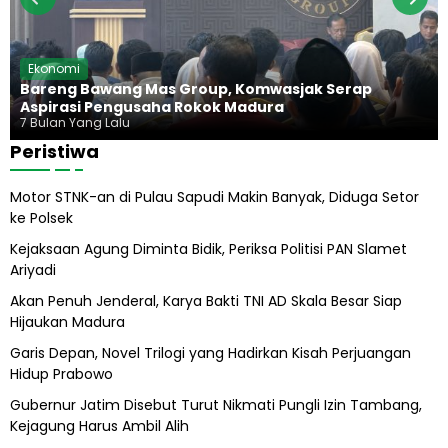
M
P
a
r
d
a
u
b
Ekonomi
r
o
Bareng Bawang Mas Group, Komwasjak Serap
a
Aspirasi Pengusaha Rokok Madura
o
7 Bulan Yang Lalu
Peristiwa
Motor STNK-an di Pulau Sapudi Makin Banyak, Diduga Setor
ke Polsek
Kejaksaan Agung Diminta Bidik, Periksa Politisi PAN Slamet
Ariyadi
Akan Penuh Jenderal, Karya Bakti TNI AD Skala Besar Siap
Hijaukan Madura
Garis Depan, Novel Trilogi yang Hadirkan Kisah Perjuangan
Hidup Prabowo
Gubernur Jatim Disebut Turut Nikmati Pungli Izin Tambang,
Kejagung Harus Ambil Alih