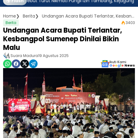
m Disebut Turut Nikmati Pungli Izin Tambang, Kejagung Harus Amb
🌍 Flash
Home
Berita
Undangan Acara Bupati Terlantar, Kesbangpol Sumenep Dinilai Bikin Malu
Berita
3403
Undangan Acara Bupati Terlantar,
Kesbangpol Sumenep Dinilai Bikin
Malu
Suara Madura
19 Agustus 2025
Ikuti Kami
G
o
o
g
l
e
News