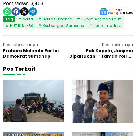
Post Views:
3,403
Ikuti Kami
G
o
o
g
l
e
News
Tag
berita
Berita Sumenep
Bupati Achmad Fauzi
HUT RI Ke-80
Kesbangpol Sumenep
suara madura
Pos sebelumnya
Pos berikutnya
Prahara Melanda Partai
Pak Kapolri, Janjimu
Demokrat Sumenep
Dipalsukan : “Taman Polres
di Atas Kuburan Rakyat”
Pos Terkait
M
K
5 Agustus 2026
Berita
1
o
e
t
j
o
a
r
k
S
s
T
a