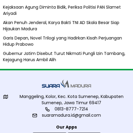
n
A
Kejaksaan Agung Diminta Bidik, Periksa Politisi PAN Slamet
P
l
Ariyadi
e
i
h
Akan Penuh Jenderal, Karya Bakti TNI AD Skala Besar Siap
u
Hijaukan Madura
d
a
Garis Depan, Novel Trilogi yang Hadirkan Kisah Perjuangan
Hidup Prabowo
Gubernur Jatim Disebut Turut Nikmati Pungli Izin Tambang,
Kejagung Harus Ambil Alih
Manggeling, Kolor, Kec. Kota Sumenep, Kabupaten
Sumenep, Jawa Timur 69417
0813-8777-7214
suaramadura.id@gmail.com
Our Apps