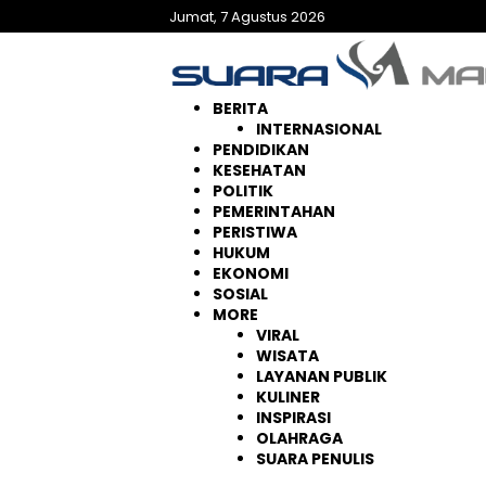
Langsung
Jumat, 7 Agustus 2026
ke
konten
BERITA
INTERNASIONAL
PENDIDIKAN
KESEHATAN
POLITIK
PEMERINTAHAN
PERISTIWA
HUKUM
EKONOMI
SOSIAL
MORE
VIRAL
WISATA
LAYANAN PUBLIK
KULINER
INSPIRASI
OLAHRAGA
SUARA PENULIS