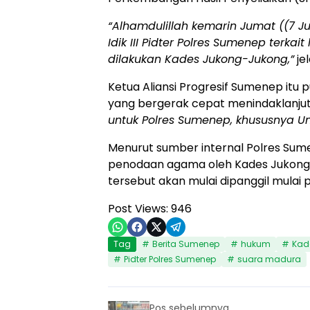
“Alhamdulillah kemarin Jumat ((7 Jul
Idik III Pidter Polres Sumenep ter
dilakukan Kades Jukong-Jukong,”
je
Ketua Aliansi Progresif Sumenep itu
yang bergerak cepat menindaklanjut
untuk Polres Sumenep, khususnya Unit
Menurut sumber internal Polres Sume
penodaan agama oleh Kades Jukong
tersebut akan mulai dipanggil mulai
Post Views:
946
Tag
Berita Sumenep
hukum
Kad
Pidter Polres Sumenep
suara madura
Pos sebelumnya