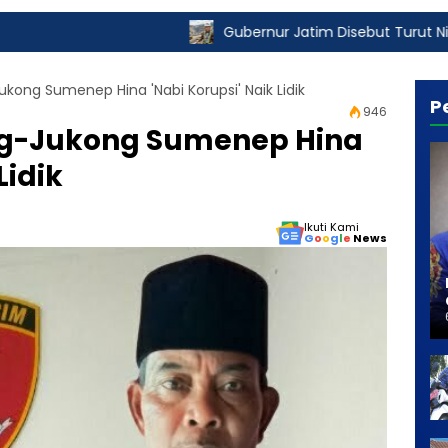
Gubernur Jatim Disebut Turut Nikmati Pungli I
kong Sumenep Hina 'Nabi Korupsi' Naik Lidik
P
946
ng-Jukong Sumenep Hina
Lidik
Ikuti Kami
G
o
o
g
l
e
News