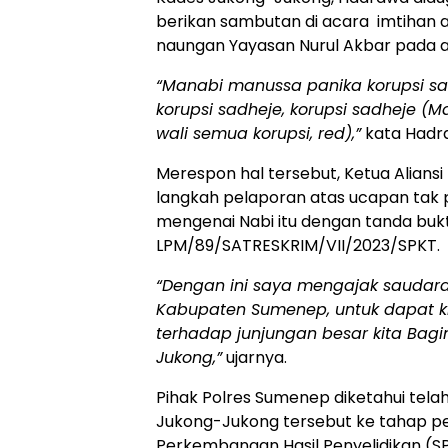
berikan sambutan di acara imtihan 
naungan Yayasan Nurul Akbar pada ak
“Manabi manussa panika korupsi sa
korupsi sadheje, korupsi sadheje (
wali semua korupsi, red),”
kata Hadra
Merespon hal tersebut, Ketua Alians
langkah pelaporan atas ucapan tak 
mengenai Nabi itu dengan tanda bukt
LPM/89/SATRESKRIM/VII/2023/SPKT.
“Dengan ini saya mengajak saudar
Kabupaten Sumenep, untuk dapat k
terhadap junjungan besar kita Bag
Jukong,”
ujarnya.
Pihak Polres Sumenep diketahui tel
Jukong-Jukong tersebut ke tahap p
Perkembangan Hasil Penyelidikan (SP