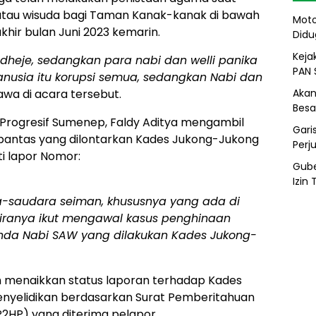
atau wisuda bagi Taman Kanak-kanak di bawah
Moto
hir bulan Juni 2023 kemarin.
Didu
Kejak
dheje, sedangkan para nabi dan welli panika
PAN 
Manusia itu korupsi semua, sedangkan Nabi dan
Akan
wa di acara tersebut.
Besa
i Progresif Sumenep, Faldy Aditya mengambil
Gari
pantas yang dilontarkan Kades Jukong-Jukong
Perj
i lapor Nomor:
Gube
Izin
a-saudara seiman, khususnya yang ada di
iranya ikut mengawal kasus penghinaan
inda Nabi SAW yang dilakukan Kades Jukong-
ah menaikkan status laporan terhadap Kades
enyelidikan berdasarkan Surat Pemberitahuan
2HP) yang diterima pelapor.