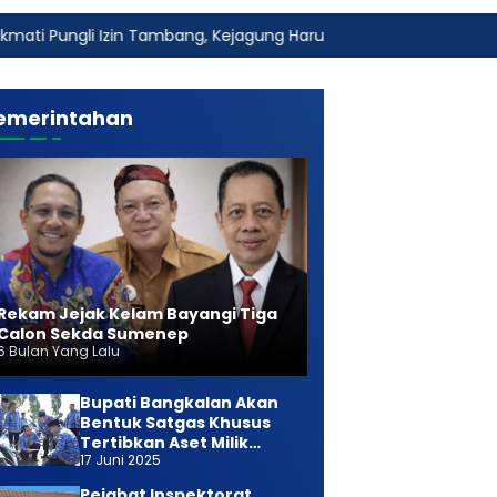
zin Tambang, Kejagung Harus Ambil Alih
Fakta Baru Dugaa
emerintahan
Rekam Jejak Kelam Bayangi Tiga
Calon Sekda Sumenep
6 Bulan Yang Lalu
Bupati Bangkalan Akan
Bentuk Satgas Khusus
Tertibkan Aset Milik
17 Juni 2025
Daerah
Pejabat Inspektorat