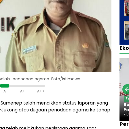
Ek
pelaku penodaan agama. Foto/Istimewa.
A
A+
A++
E
lres Sumenep telah menaikkan status laporan yang
Ba
g-Jukong atas dugaan penodaan agama ke tahap
Pa
7 
Per
ga telah melakukan penistaan agama saat