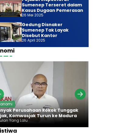
Sumenep Terseret dalam
Kasus Dugaan Pemerasan
26 Mei 2025
Gedung Disnaker
Sumenep Tak Layak
Disebut Kantor
26 April 2025
onomi
Ekonomi
konomi
Bareng Bawan
nyak Perusahaan Rokok Tunggak
Komwasjak Ser
jak, Komwasjak Turun ke Madura
Rokok Madura
Bulan Yang Lalu
7 Bulan Yang Lalu
istiwa