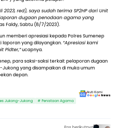
i 2023, red), saya sudah terima SP2HP dari Unit
kait laporan dugaan penodaan agama yang
las Faldy, Sabtu (8/7/2023).
 pun memberi apresiasi kepada Polres Sumenep
i laporan yang dilayangkan.
“Apresiasi kami
 Pidter,”
ucapnya.
nep, para saksi-saksi terkait pelaporan dugaan
-Jukong yang disampaikan di muka umum
 pekan depan.
Ikuti Kami
G
o
o
g
l
e
News
es Jukong-Jukong
Penistaan Agama
Pos berikutnya