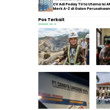
CV Adi Poday Tirta Utama Isi 
Merk A-Z di Galon Perusahaan
Pos Terkait
G
u
7 Juni 2026
Hukum
b
e
r
n
u
r
J
a
S
t
o
6 Januari 20
Hukum
i
l
m
e
D
h
i
A
s