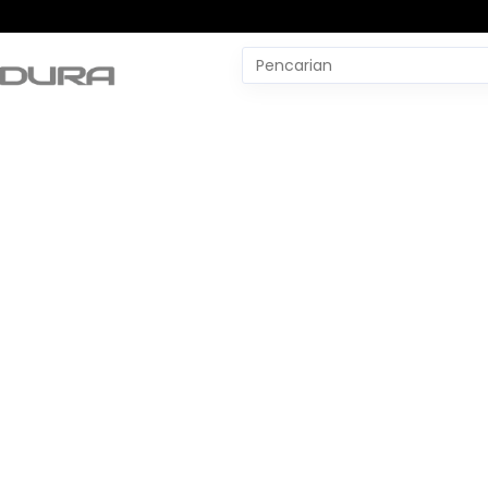
Pencarian
untuk:
#
Yudo Margono
#
YLBH Madura
#
Yaqut Cholil Qoumas
#
Wtp Bpk
#
World Pencak Silat Champio
No Recent Searches Yet.