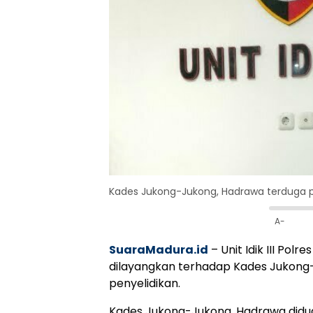
Kades Jukong-Jukong, Hadrawa terduga 
A-
SuaraMadura.id
– Unit Idik III Po
dilayangkan terhadap Kades Jukon
penyelidikan.
Kades Jukong-Jukong, Hadrawa didu