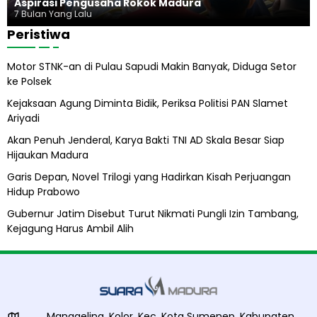
Aspirasi Pengusaha Rokok Madura
o
u
7 Bulan Yang Lalu
s
Peristiwa
A
b
Motor STNK-an di Pulau Sapudi Makin Banyak, Diduga Setor
i
ke Polsek
l
A
Kejaksaan Agung Diminta Bidik, Periksa Politisi PAN Slamet
l
Ariyadi
i
h
Akan Penuh Jenderal, Karya Bakti TNI AD Skala Besar Siap
Hijaukan Madura
Garis Depan, Novel Trilogi yang Hadirkan Kisah Perjuangan
Hidup Prabowo
Gubernur Jatim Disebut Turut Nikmati Pungli Izin Tambang,
Kejagung Harus Ambil Alih
Manggeling, Kolor, Kec. Kota Sumenep, Kabupaten