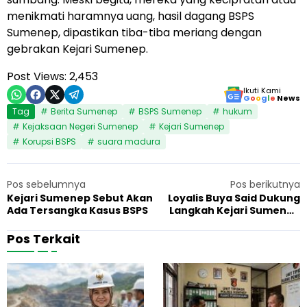
menikmati haramnya uang, hasil dagang BSPS
Sumenep, dipastikan tiba-tiba meriang dengan
gebrakan Kejari Sumenep.
Post Views:
2,453
Ikuti Kami
G
o
o
g
l
e
News
Tag
Berita Sumenep
BSPS Sumenep
hukum
Kejaksaan Negeri Sumenep
Kejari Sumenep
Korupsi BSPS
suara madura
Pos sebelumnya
Pos berikutnya
Kejari Sumenep Sebut Akan
Loyalis Buya Said Dukung
Ada Tersangka Kasus BSPS
Langkah Kejari Sumenep
Usut Kasus BSPS
Pos Terkait
G
F