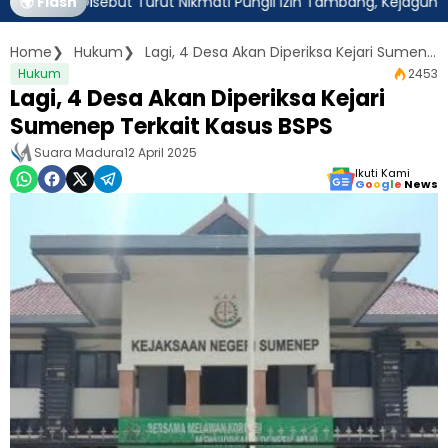
tim Disebut Turut Nikmati Pungli Izin Tambang, Kejagung Harus A
🌍 Flash
Home
Hukum
Lagi, 4 Desa Akan Diperiksa Kejari Sumenep Terkait Kasus BSPS
Hukum
2453
Lagi, 4 Desa Akan Diperiksa Kejari
Sumenep Terkait Kasus BSPS
Suara Madura
12 April 2025
Ikuti Kami
G
o
o
g
l
e
News