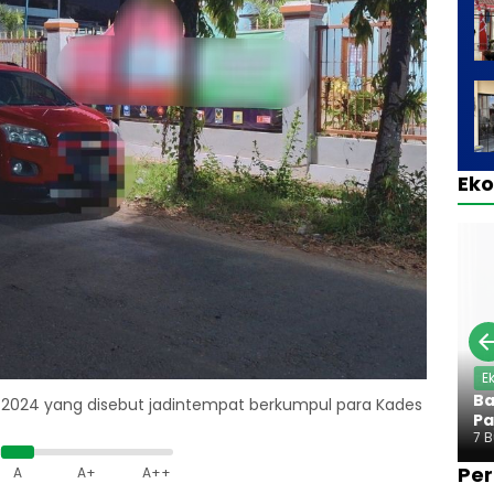
Ek
E
Ba
p 2024 yang disebut jadintempat berkumpul para Kades
Pa
7 
Per
A
A+
A++