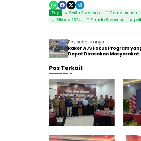
Tag
Berita Sumenep
Camat Arjasa
Pilkada 2024
Pilkada Sumenep
poli
Pos sebelumnya
Raker AJS Fokus Program yan
Dapat Dirasakan Masyarakat
Sumenep
Pos Terkait
K
P
27 Februari 2
Politik
U
S
u
m
e
n