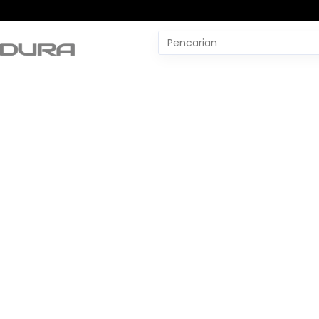
Pencarian
untuk:
#
Yudo Margono
#
YLBH Madura
#
Yaqut Cholil Qoumas
#
Wtp Bpk
#
World Pencak Silat Champio
No Recent Searches Yet.