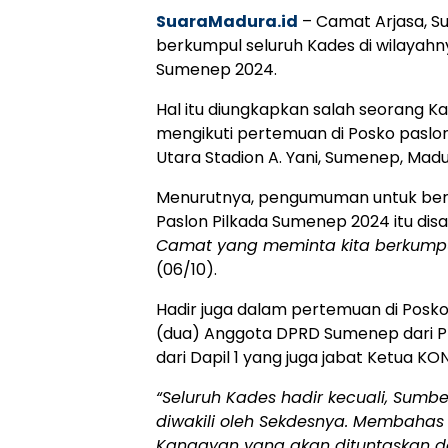
SuaraMadura.id
– Camat Arjasa, S
berkumpul seluruh Kades di wilayahny
Sumenep 2024.
Hal itu diungkapkan salah seorang Ka
mengikuti pertemuan di Posko paslon
Utara Stadion A. Yani, Sumenep, Mad
Menurutnya, pengumuman untuk ber
Paslon Pilkada Sumenep 2024 itu di
Camat yang meminta kita berkumpu
(06/10).
Hadir juga dalam pertemuan di Posko 
(dua) Anggota DPRD Sumenep dari PDI
dari Dapil 1 yang juga jabat Ketua K
“Seluruh Kades hadir kecuali, Sumb
diwakili oleh Sekdesnya. Membaha
Kangayan yang akan dituntaskan d