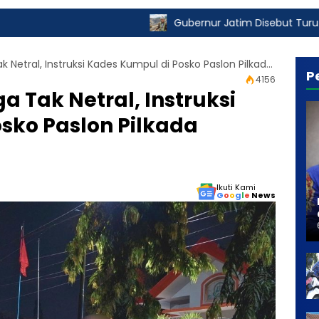
Gubernur Jatim Disebut Turut Nikmati Pungli 
Camat Arjasa Diduga Tak Netral, Instruksi Kades Kumpul di Posko Paslon Pilkada Sumenep
P
4156
 Tak Netral, Instruksi
sko Paslon Pilkada
Ikuti Kami
G
o
o
g
l
e
News