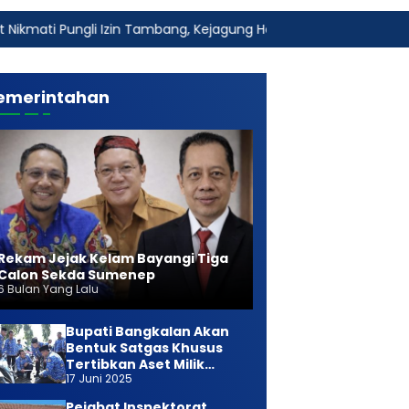
Izin Tambang, Kejagung Harus Ambil Alih
Fakta Baru Duga
emerintahan
Rekam Jejak Kelam Bayangi Tiga
Calon Sekda Sumenep
6 Bulan Yang Lalu
Bupati Bangkalan Akan
Bentuk Satgas Khusus
Tertibkan Aset Milik
17 Juni 2025
Daerah
Pejabat Inspektorat