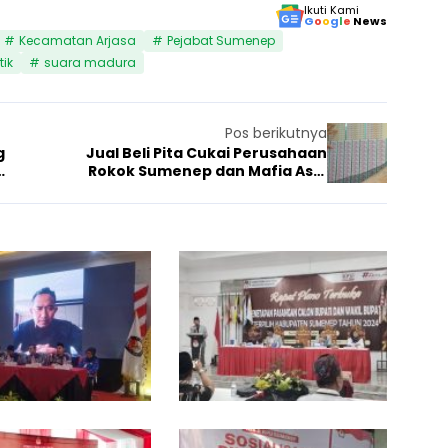
Ikuti Kami
G
o
o
g
l
e
News
Kecamatan Arjasa
Pejabat Sumenep
tik
suara madura
Pos berikutnya
g
Jual Beli Pita Cukai Perusahaan
Rokok Sumenep dan Mafia Asal
Pasuruan
A
K
c
P
025
7 Februari 2025
Politik
6 Februar
Politik
h
U
m
S
a
u
d
m
F
e
a
n