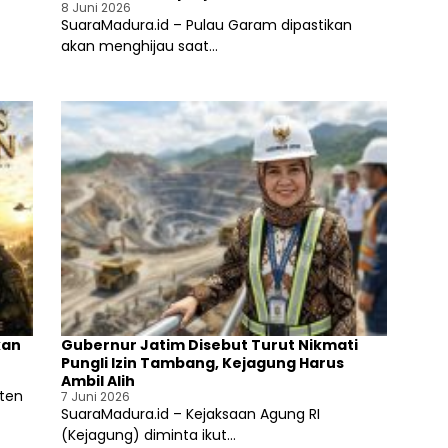
n
D
P
2
8 Juni 2026
g
a
U
0
SuaraMadura.id – Pulau Garam dipastikan
g
p
S
2
akan menghijau saat...
a
a
u
4
r
t
m
a
S
e
,
o
n
K
s
e
P
i
p
U
a
S
l
u
i
m
s
e
a
n
s
e
i
p
P
G
i
e
l
kan
Gubernur Jatim Disebut Turut Nikmati
l
k
Pungli Izin Tambang, Kejagung Harus
a
a
Ambil Alih
r
d
aten
7 Juni 2026
S
a
SuaraMadura.id – Kejaksaan Agung RI
i
2
(Kejagung) diminta ikut...
m
0