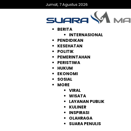
Langsung
Jumat, 7 Agustus 2026
ke
konten
BERITA
INTERNASIONAL
PENDIDIKAN
KESEHATAN
POLITIK
PEMERINTAHAN
PERISTIWA
HUKUM
EKONOMI
SOSIAL
MORE
VIRAL
WISATA
LAYANAN PUBLIK
KULINER
INSPIRASI
OLAHRAGA
SUARA PENULIS