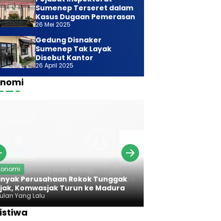
Sumenep Terseret dalam
Kasus Dugaan Pemerasan
26 Mei 2025
Gedung Disnaker
Sumenep Tak Layak
Disebut Kantor
26 April 2025
onomi
Ekonomi
konomi
Bareng Bawan
nyak Perusahaan Rokok Tunggak
Komwasjak Ser
jak, Komwasjak Turun ke Madura
Rokok Madura
Bulan Yang Lalu
7 Bulan Yang Lalu
istiwa