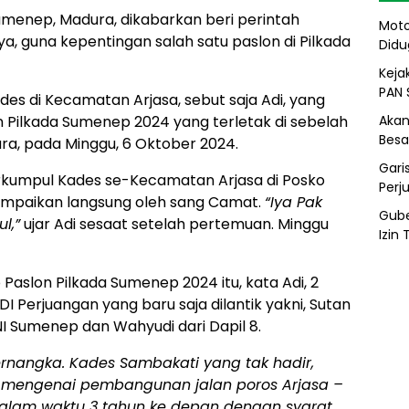
umenep, Madura, dikabarkan beri perintah
Moto
a, guna kepentingan salah satu paslon di Pilkada
Didu
Kejak
PAN 
des di Kecamatan Arjasa, sebut saja Adi, yang
Akan
 Pilkada Sumenep 2024 yang terletak di sebelah
Besa
ura, pada Minggu, 6 Oktober 2024.
Gari
kumpul Kades se-Kecamatan Arjasa di Posko
Perj
sampaikan langsung oleh sang Camat.
“Iya Pak
Gube
l,”
ujar Adi sesaat setelah pertemuan. Minggu
Izin
Paslon Pilkada Sumenep 2024 itu, kata Adi, 2
 Perjuangan yang baru saja dilantik yakni, Sutan
ONI Sumenep dan Wahyudi dari Dapil 8.
ernangka. Kades Sambakati yang tak hadir,
s mengenai pembangunan jalan poros Arjasa –
alam waktu 3 tahun ke depan dengan syarat