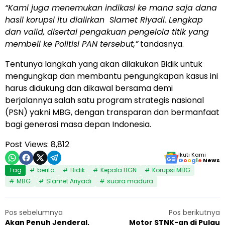
“Kami juga menemukan indikasi ke mana saja dana
hasil korupsi itu dialirkan
Slamet Riyadi. Lengkap
dan valid, disertai pengakuan pengelola titik yang
membeli ke Politisi PAN tersebut,”
tandasnya.
Tentunya langkah yang akan dilakukan Bidik untuk
mengungkap dan membantu pengungkapan kasus ini
harus didukung dan dikawal bersama demi
berjalannya salah satu program strategis nasional
(PSN) yakni MBG, dengan transparan dan bermanfaat
bagi generasi masa depan Indonesia.
Post Views:
8,812
Ikuti Kami
G
o
o
g
l
e
News
Tag
berita
Bidik
Kepala BGN
Korupsi MBG
MBG
Slamet Ariyadi
suara madura
Pos sebelumnya
Pos berikutnya
Akan Penuh Jenderal,
Motor STNK-an di Pulau