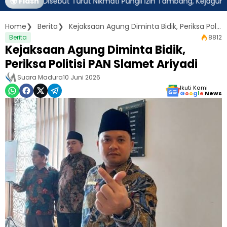
tim Disebut Turut Nikmati Pungli Izin Tambang, Kejagung Harus A
🌍 Flash
Home
Berita
Kejaksaan Agung Diminta Bidik, Periksa Politisi PAN Slamet Ariyadi
Berita
8812
Kejaksaan Agung Diminta Bidik,
Periksa Politisi PAN Slamet Ariyadi
Suara Madura
10 Juni 2026
Ikuti Kami
G
o
o
g
l
e
News