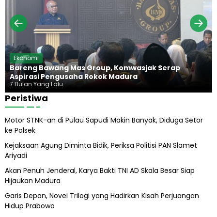
i
j
d
a
a
g
s
u
i
n
d
g
a
H
Ekonomi
n
a
Bareng Bawang Mas Group, Komwasjak Serap
P
r
Aspirasi Pengusaha Rokok Madura
e
u
7 Bulan Yang Lalu
m
s
Peristiwa
b
A
i
m
n
b
Motor STNK-an di Pulau Sapudi Makin Banyak, Diduga Setor
a
i
ke Polsek
a
l
n
A
Kejaksaan Agung Diminta Bidik, Periksa Politisi PAN Slamet
P
l
Ariyadi
e
i
m
h
Akan Penuh Jenderal, Karya Bakti TNI AD Skala Besar Siap
u
Hijaukan Madura
d
a
Garis Depan, Novel Trilogi yang Hadirkan Kisah Perjuangan
Hidup Prabowo