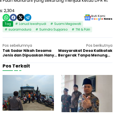
ni Puan Maharani yang sekarang menjadi Ketua DPR RI.
s:
2,304
Ikuti Kami
G
o
o
g
l
e
News
Tag
Lanud Iswahyudi
Suami Megawati
suaramadura
Surindro Supjarso
TNI & Polri
Pos sebelumnya
Pos berikutnya
Tak Sadar Nikah Sesama
Masyarakat Desa Kalikatak
Jenis dan Dipuaskan Hanya
Bergerak Tanpa Menunggu
dengan Jari Tangan
yang Melayani
Pos Terkait
M
K
5 Agustus 2026
Berita
1
o
e
t
j
o
a
r
k
S
s