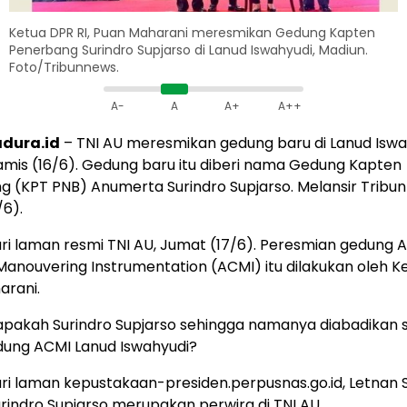
Ketua DPR RI, Puan Maharani meresmikan Gedung Kapten
Penerbang Surindro Supjarso di Lanud Iswahyudi, Madiun.
Foto/Tribunnews.
A-
A
A+
A++
dura.id
– TNI AU meresmikan gedung baru di Lanud Iswa
mis (16/6). Gedung baru itu diberi nama Gedung Kapten
 (KPT PNB) Anumerta Surindro Supjarso. Melansir Tribu
/6).
ari laman resmi TNI AU, Jumat (17/6). Peresmian gedung A
nouvering Instrumentation (ACMI) itu dilakukan oleh K
arani.
iapakah Surindro Supjarso sehingga namanya diabadikan 
ung ACMI Lanud Iswahyudi?
ari laman kepustakaan-presiden.perpusnas.go.id, Letnan 
urindro Supjarso merupakan perwira di TNI AU.