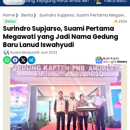
Tambang, Kejagung Harus Ambil Alih
🌍 Flash
Fakta Baru Dugaan Ket
Home
Berita
Surindro Supjarso, Suami Pertama Megawati yang Jadi Nama Gedung Baru Lanud Iswahyudi
Berita
2304
Surindro Supjarso, Suami Pertama
Megawati yang Jadi Nama Gedung
Baru Lanud Iswahyudi
Suara Madura
18 Juni 2022
Ikuti Kami
G
o
o
g
l
e
News