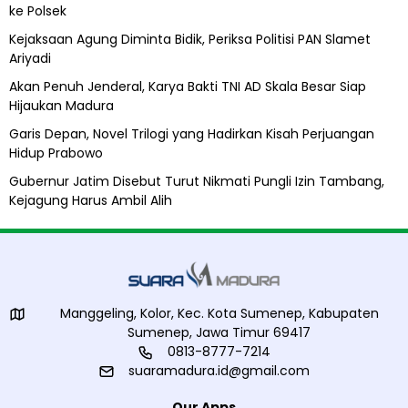
l
H
a
ke Polsek
u
a
a
d
Kejaksaan Agung Diminta Bidik, Periksa Politisi PAN Slamet
n
a
P
Ariyadi
p
e
Akan Penuh Jenderal, Karya Bakti TNI AD Skala Besar Siap
i
P
Hijaukan Madura
u
i
d
Garis Depan, Novel Trilogi yang Hadirkan Kisah Perjuangan
h
a
Hidup Prabowo
a
k
Gubernur Jatim Disebut Turut Nikmati Pungli Izin Tambang,
y
Kejagung Harus Ambil Alih
a
n
g
o
b
a
Manggeling, Kolor, Kec. Kota Sumenep, Kabupaten
Sumenep, Jawa Timur 69417
e
n
0813-8777-7214
g
suaramadura.id@gmail.com
g
a
Our Apps