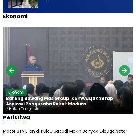
r
i
k
d
e
n
a
u
s
g
Ekonomi
n
p
S
g
M
P
a
a
a
r
m
h
d
a
p
d
u
b
a
i
r
o
n
E
a
g
d
o
u
F
a
r
i
n
Ekonomi
g
Bareng Bawang Mas Group, Komwasjak Serap
Aspirasi Pengusaha Rokok Madura
a
7 Bulan Yang Lalu
Peristiwa
i
u
Motor STNK-an di Pulau Sapudi Makin Banyak, Diduga Setor
d