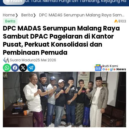
isebut Turut Nikmati Pungli Izin Tambang, Kejagung Harus Ambil
🌍 Flash
Home
Berita
DPC MADAS Serumpun Malang Raya Sambut DPAC Pagelaran di Kantor Pusat, Perkuat Konsolidasi dan Pembinaan Pemuda
Berita
8103
DPC MADAS Serumpun Malang Raya
Sambut DPAC Pagelaran di Kantor
Pusat, Perkuat Konsolidasi dan
Pembinaan Pemuda
Suara Madura
25 Mei 2026
Ikuti Kami
G
o
o
g
l
e
News