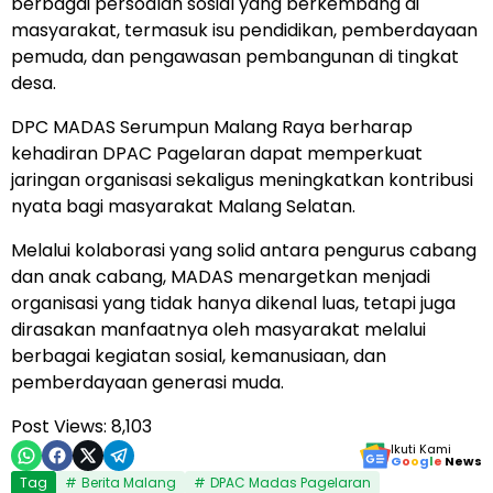
berbagai persoalan sosial yang berkembang di
masyarakat, termasuk isu pendidikan, pemberdayaan
pemuda, dan pengawasan pembangunan di tingkat
desa.
DPC MADAS Serumpun Malang Raya berharap
kehadiran DPAC Pagelaran dapat memperkuat
jaringan organisasi sekaligus meningkatkan kontribusi
nyata bagi masyarakat Malang Selatan.
Melalui kolaborasi yang solid antara pengurus cabang
dan anak cabang, MADAS menargetkan menjadi
organisasi yang tidak hanya dikenal luas, tetapi juga
dirasakan manfaatnya oleh masyarakat melalui
berbagai kegiatan sosial, kemanusiaan, dan
pemberdayaan generasi muda.
Post Views:
8,103
Ikuti Kami
G
o
o
g
l
e
News
Tag
Berita Malang
DPAC Madas Pagelaran