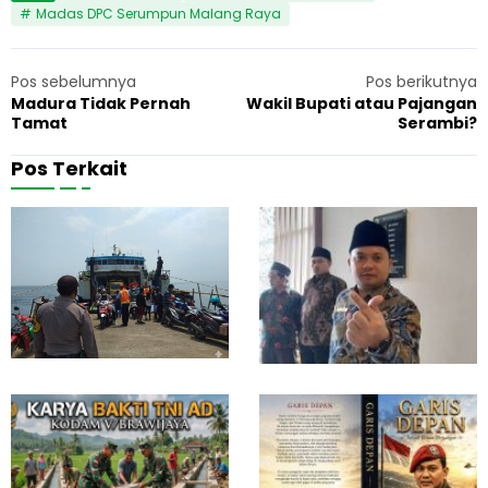
Madas DPC Serumpun Malang Raya
Pos sebelumnya
Pos berikutnya
Madura Tidak Pernah
Wakil Bupati atau Pajangan
Tamat
Serambi?
Pos Terkait
M
K
5 Agustus 2026
Berita
1
o
e
t
j
o
a
r
k
S
s
T
a
N
a
K
n
-
A
A
a
g
8 Juni 2026
Berita
8
k
a