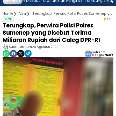
 Jatim Disebut Turut Nikmati Pungli Izin Tambang, Kejagung Har
🌍 Flash
Home
Viral
Terungkap, Perwira Polisi Polres Sumenep yang Disebut Terima Miliaran Rupiah dari Caleg DPR-RI
Viral
5011
Terungkap, Perwira Polisi Polres
Sumenep yang Disebut Terima
Miliaran Rupiah dari Caleg DPR-RI
Suara Madura
20 Agustus 2024
Ikuti Kami
G
o
o
g
l
e
News