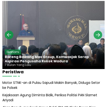
d
a
g
n
i
d
a
g
u
n
,
r
H
K
a
i
e
d
j
u
a
p
g
P
u
r
n
a
g
b
H
Ekonomi
o
a
Bareng Bawang Mas Group, Komwasjak Serap
w
r
Aspirasi Pengusaha Rokok Madura
o
u
7 Bulan Yang Lalu
s
Peristiwa
A
b
Motor STNK-an di Pulau Sapudi Makin Banyak, Diduga Setor
i
ke Polsek
l
A
Kejaksaan Agung Diminta Bidik, Periksa Politisi PAN Slamet
l
Ariyadi
i
h