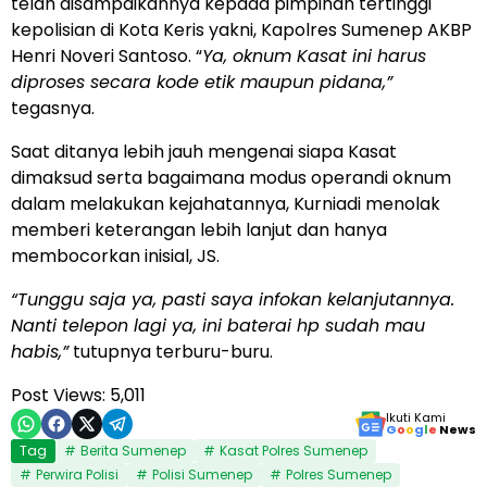
telah disampaikannya kepada pimpinan tertinggi
kepolisian di Kota Keris yakni, Kapolres Sumenep AKBP
Henri Noveri Santoso. “
Ya, oknum Kasat ini harus
diproses secara kode etik maupun pidana,”
tegasnya.
Saat ditanya lebih jauh mengenai siapa Kasat
dimaksud serta bagaimana modus operandi oknum
dalam melakukan kejahatannya, Kurniadi menolak
memberi keterangan lebih lanjut dan hanya
membocorkan inisial, JS.
“Tunggu saja ya, pasti saya infokan kelanjutannya.
Nanti telepon lagi ya, ini baterai hp sudah mau
habis,”
tutupnya terburu-buru.
Post Views:
5,011
Ikuti Kami
G
o
o
g
l
e
News
Tag
Berita Sumenep
Kasat Polres Sumenep
Perwira Polisi
Polisi Sumenep
Polres Sumenep