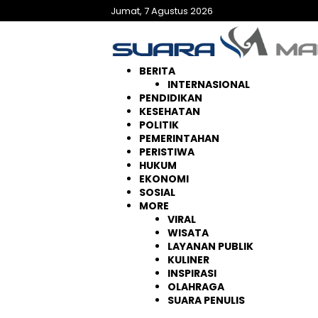
Langsung
Jumat, 7 Agustus 2026
ke
konten
BERITA
INTERNASIONAL
PENDIDIKAN
KESEHATAN
POLITIK
PEMERINTAHAN
PERISTIWA
HUKUM
EKONOMI
SOSIAL
MORE
VIRAL
WISATA
LAYANAN PUBLIK
KULINER
INSPIRASI
OLAHRAGA
SUARA PENULIS