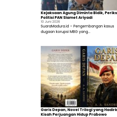
e
o
p
n
T
S
Kejaksaan Agung Diminta Bidik, Perik
a
e
Politisi PAN Slamet Ariyadi
k
k
10 Juni 2026
L
d
SuaraMadura.id – Pengembangan kasus
a
a
dugaan korupsi MBG yang...
y
S
a
u
k
m
D
e
i
n
s
e
e
p
b
u
t
K
a
n
t
o
r
Garis Depan, Novel Trilogi yang Hadir
Kisah Perjuangan Hidup Prabowo