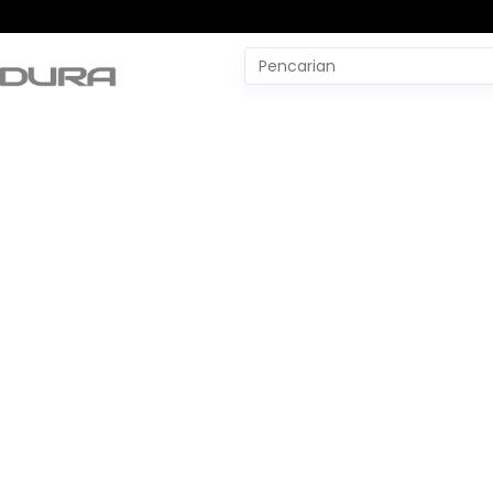
Pencarian
untuk:
#
Yudo Margono
#
YLBH Madura
#
Yaqut Cholil Qoumas
#
Wtp Bpk
#
World Pencak Silat Champio
No Recent Searches Yet.