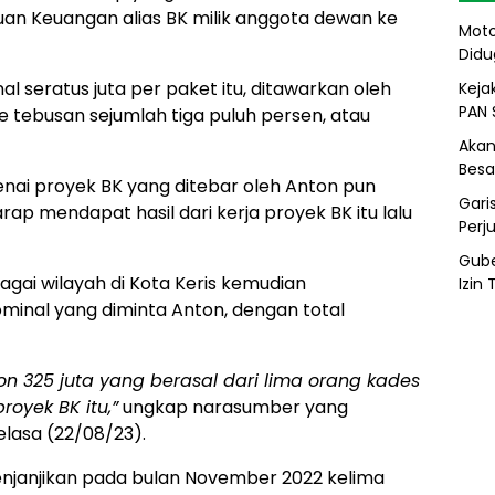
n Keuangan alias BK milik anggota dewan ke
Moto
Didu
seratus juta per paket itu, ditawarkan oleh
Kejak
PAN 
 tebusan sejumlah tiga puluh persen, atau
Akan
Besa
enai proyek BK yang ditebar oleh Anton pun
Gari
ap mendapat hasil dari kerja proyek BK itu lalu
Perj
Gube
agai wilayah di Kota Keris kemudian
Izin
inal yang diminta Anton, dengan total
on 325 juta yang berasal dari lima orang kades
oyek BK itu,”
ungkap narasumber yang
lasa (22/08/23).
menjanjikan pada bulan November 2022 kelima