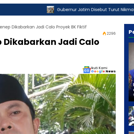
Gubernur Jatim Disebut Turut Nikmati Pungli Izin
ep Dikabarkan Jadi Calo Proyek BK Fiktif
P
2296
Dikabarkan Jadi Calo
Ikuti Kami
G
o
o
g
l
e
News