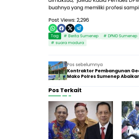
dimaksud,”
jawab Kabid Pemdes DPMD 
buahnya yang memiliki profesi sampi
Post Views:
2,296
Tag
Berita Sumenep
DPMD Sumenep
suara madura
Pos sebelumnya
Kontraktor Pembangunan Ge
Mako Polres Sumenep Abaika
Kesehatan dan Keselamatan 
Pos Terkait
R
e
20 Februari 2
Pemerintah
k
a