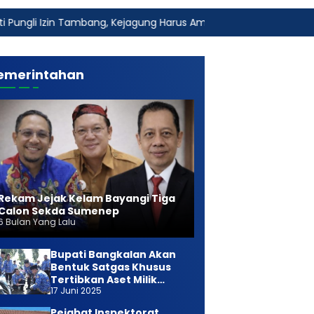
 Tambang, Kejagung Harus Ambil Alih
Fakta Baru Dugaan K
emerintahan
Rekam Jejak Kelam Bayangi Tiga
Calon Sekda Sumenep
6 Bulan Yang Lalu
Bupati Bangkalan Akan
Bentuk Satgas Khusus
Tertibkan Aset Milik
17 Juni 2025
Daerah
Pejabat Inspektorat