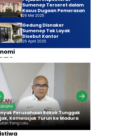
Sumenep Terseret dalam
Kasus Dugaan Pemerasan
26 Mei 2025
Gedung Disnaker
Sumenep Tak Layak
Disebut Kantor
26 April 2025
onomi
Ekonomi
konomi
Bareng Bawan
nyak Perusahaan Rokok Tunggak
Komwasjak Ser
jak, Komwasjak Turun ke Madura
Rokok Madura
Bulan Yang Lalu
7 Bulan Yang Lalu
istiwa