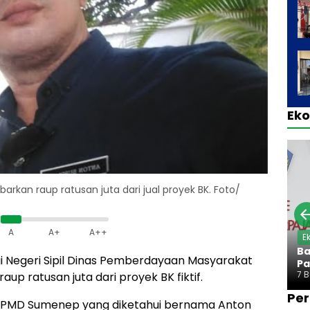
Ek
rkan raup ratusan juta dari jual proyek BK. Foto/
A
A+
A++
E
Ba
 Negeri Sipil Dinas Pemberdayaan Masyarakat
Pa
7 
p ratusan juta dari proyek BK fiktif.
Per
 DPMD Sumenep yang diketahui bernama Anton