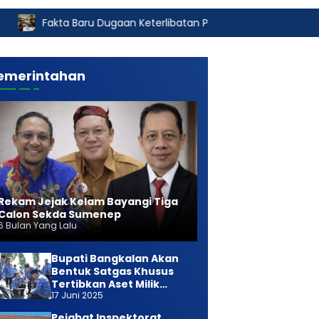
Baru Dugaan Keterlibatan Pidkor Polres Sumenep dalam Korupsi 
emerintahan
Rekam Jejak Kelam Bayangi Tiga
Calon Sekda Sumenep
6 Bulan Yang Lalu
Bupati Bangkalan Akan
Bentuk Satgas Khusus
Tertibkan Aset Milik
17 Juni 2025
Daerah
Pejabat Inspektorat