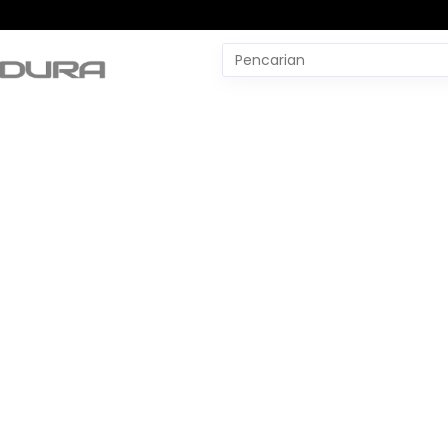
Pencarian
untuk:
#
Yudo Margono
#
YLBH Madura
#
Yaqut Cholil Qoumas
#
Wtp Bpk
#
World Pencak Silat Champio
No Recent Searches Yet.