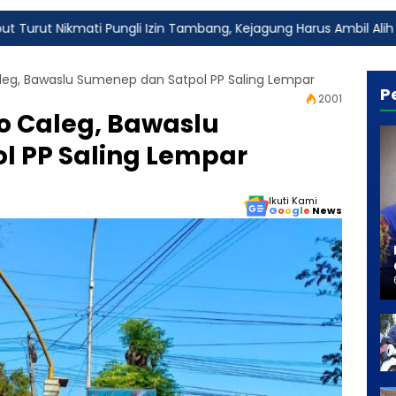
 Pungli Izin Tambang, Kejagung Harus Ambil Alih
Fakta 
leg, Bawaslu Sumenep dan Satpol PP Saling Lempar
P
2001
o Caleg, Bawaslu
l PP Saling Lempar
Ikuti Kami
G
o
o
g
l
e
News