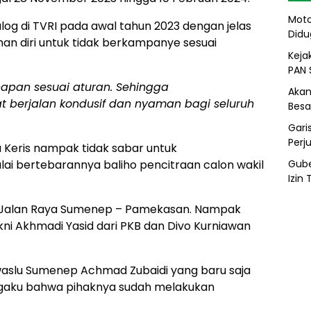
Moto
log di TVRI pada awal tahun 2023 dengan jelas
Didu
n diri untuk tidak berkampanye sesuai
Kejak
PAN 
hapan sesuai aturan. Sehingga
Akan
 berjalan kondusif dan nyaman bagi seluruh
Besa
Gari
Perj
a Keris nampak tidak sabar untuk
Gube
lai bertebarannya baliho pencitraan calon wakil
Izin
i, Jalan Raya Sumenep – Pamekasan. Nampak
akni Akhmadi Yasid dari PKB dan Divo Kurniawan
aslu Sumenep Achmad Zubaidi yang baru saja
engaku bahwa pihaknya sudah melakukan