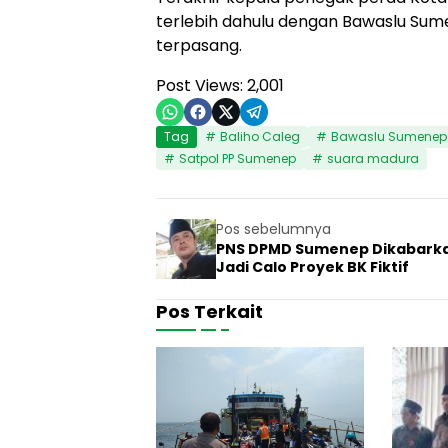
terlebih dahulu dengan Bawaslu Sume
terpasang.
Post Views:
2,001
Tag
Baliho Caleg
Bawaslu Sumenep
Satpol PP Sumenep
suara madura
Pos sebelumnya
PNS DPMD Sumenep Dikabark
Jadi Calo Proyek BK Fiktif
Pos Terkait
M
o
5 Agustus 20
Berita
t