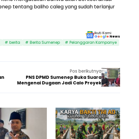
nep tentang baliho caleg yang sudah terlanjur
Ikuti Kami
G
o
o
g
l
e
News
berita
Berita Sumenep
Pelanggaran Kampanye
Pos berikutnya
an
PNS DPMD Sumenep Buka Suara
Mengenai Dugaan Jadi Calo Proyek
K
A
26
e
k
10 Juni 2026
Berita
8 Juni 20
Berita
j
a