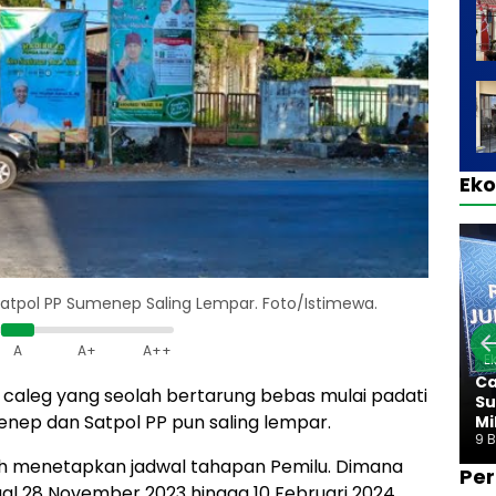
Ek
Satpol PP Sumenep Saling Lempar. Foto/Istimewa.
A
A+
A++
E
Ca
 caleg yang seolah bertarung bebas mulai padati
Su
enep dan Satpol PP pun saling lempar.
Mi
9 
ah menetapkan jadwal tahapan Pemilu. Dimana
Per
al 28 November 2023 hingga 10 Februari 2024.