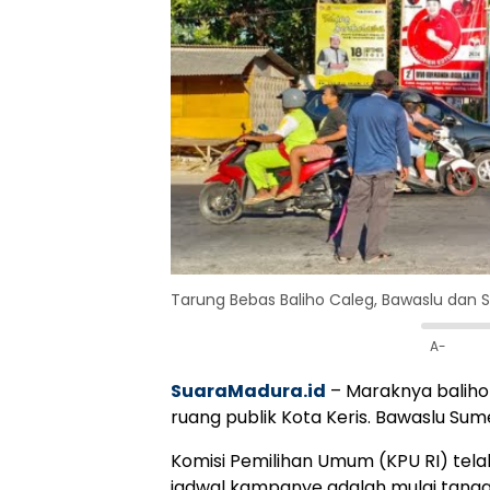
Tarung Bebas Baliho Caleg, Bawaslu dan 
A-
SuaraMadura.id
– Maraknya baliho
ruang publik Kota Keris. Bawaslu Sum
Komisi Pemilihan Umum (KPU RI) tel
jadwal kampanye adalah mulai tangg