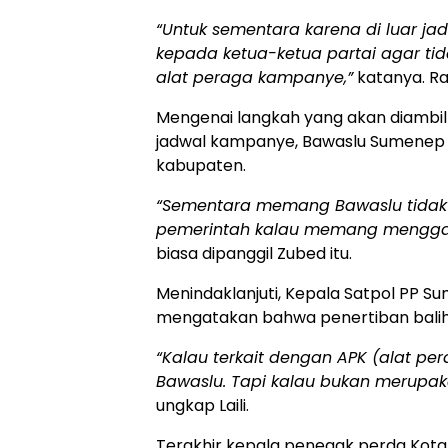
“Untuk sementara karena di luar 
kepada ketua-ketua partai agar t
alat peraga kampanye,”
katanya. Ra
Mengenai langkah yang akan diambil 
jadwal kampanye, Bawaslu Sumene
kabupaten.
“Sementara memang Bawaslu tidak 
pemerintah kalau memang menggang
biasa dipanggil Zubed itu.
Menindaklanjuti, Kepala Satpol PP Su
mengatakan bahwa penertiban balih
“Kalau terkait dengan APK (alat 
Bawaslu. Tapi kalau bukan merupa
ungkap Laili.
Terakhir kepala penegak perda Kota