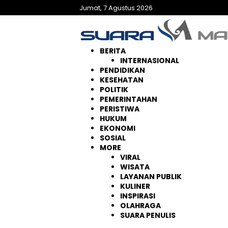
Langsung
Jumat, 7 Agustus 2026
ke
konten
BERITA
INTERNASIONAL
PENDIDIKAN
KESEHATAN
POLITIK
PEMERINTAHAN
PERISTIWA
HUKUM
EKONOMI
SOSIAL
MORE
VIRAL
WISATA
LAYANAN PUBLIK
KULINER
INSPIRASI
OLAHRAGA
SUARA PENULIS