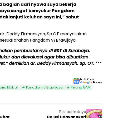
ti bagian dari nyawa saya bekerja
saya sangat bersyukur Pangdam
aklanjuti keluhan saya ini,” sahut
 dr. Deddy Firmansyah, Sp.OT menyatakan
sesuai arahan Pangdam V/Brawijaya.
hakan pembuatannya di RST di Surabaya.
iukur dan dievaluasi agar bisa dibuatkan
,” demikian dr. Deddy Firmansyah, Sp. OT.
***
Ikuti Kami
G
o
o
g
l
e
News
arid Makruf
Pangdam V Brawijaya
Perang GAM
Pos berikutnya
 Obat
Delusi Bhayangkari