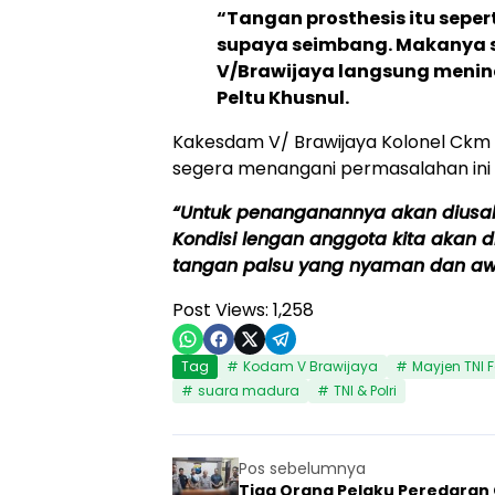
“Tangan prosthesis itu seper
supaya seimbang. Makanya 
V/Brawijaya langsung menind
Peltu Khusnul.
Kakesdam V/ Brawijaya Kolonel Ckm
segera menangani permasalahan ini 
“Untuk penanganannya akan diusa
Kondisi lengan anggota kita akan d
tangan palsu yang nyaman dan awet
Post Views:
1,258
Tag
Kodam V Brawijaya
Mayjen TNI F
suara madura
TNI & Polri
Pos sebelumnya
Tiga Orang Pelaku Peredaran