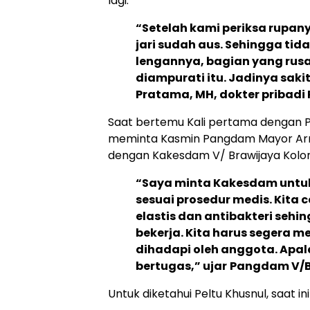
lagi.
“Setelah kami periksa rupanya
jari sudah aus. Sehingga tid
lengannya, bagian yang rusa
diampurati itu. Jadinya sakit
Pratama, MH, dokter pribadi
Saat bertemu Kali pertama dengan Pe
meminta Kasmin Pangdam Mayor Arm
dengan Kakesdam V/ Brawijaya Kolon
“Saya minta Kakesdam untuk
sesuai prosedur medis. Kita 
elastis dan antibakteri seh
bekerja. Kita harus segera
dihadapi oleh anggota. Apa
bertugas,” ujar
Pangdam V/B
Untuk diketahui Peltu Khusnul, saat i