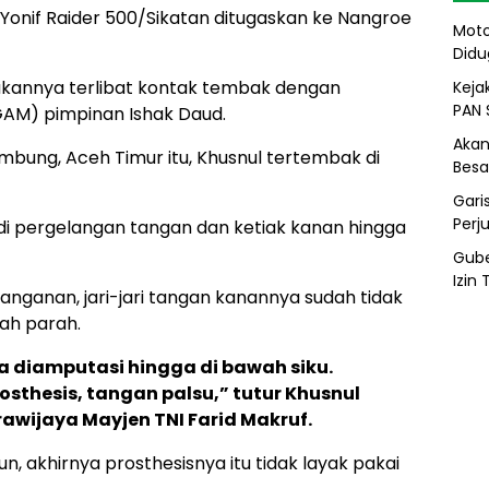
 Yonif Raider 500/Sikatan ditugaskan ke Nangroe
Moto
Didu
ukannya terlibat kontak tembak dengan
Kejak
PAN 
AM) pimpinan Ishak Daud.
Akan
bung, Aceh Timur itu, Khusnul tertembak di
Besa
Gari
Perj
di pergelangan tangan dan ketiak kanan hingga
Gube
Izin
anganan, jari-jari tangan kanannya sudah tidak
dah parah.
a diamputasi hingga di bawah siku.
sthesis, tangan palsu,” tutur Khusnul
wijaya Mayjen TNI Farid Makruf.
n, akhirnya prosthesisnya itu tidak layak pakai