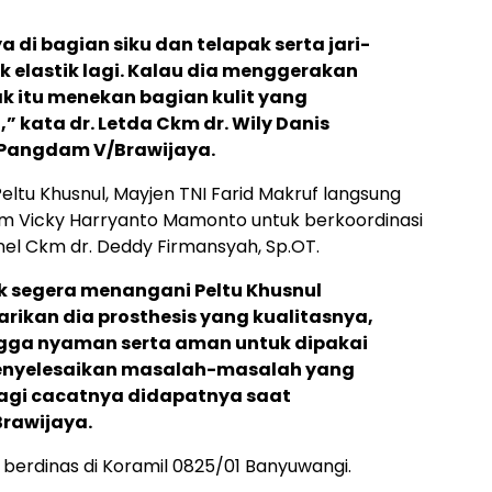
 di bagian siku dan telapak serta jari-
ak elastik lagi. Kalau dia menggerakan
k itu menekan bagian kulit yang
,” kata dr. Letda Ckm dr. Wily Danis
 Pangdam V/Brawijaya.
ltu Khusnul, Mayjen TNI Farid Makruf langsung
 Vicky Harryanto Mamonto untuk berkoordinasi
el Ckm dr. Deddy Firmansyah, Sp.OT.
 segera menangani Peltu Khusnul
carikan dia prosthesis yang kualitasnya,
ingga nyaman serta aman untuk dipakai
 menyelesaikan masalah-masalah yang
lagi cacatnya didapatnya saat
rawijaya.
ni berdinas di Koramil 0825/01 Banyuwangi.