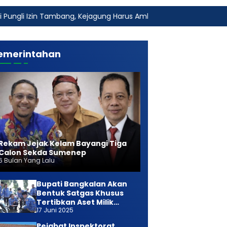
ang, Kejagung Harus Ambil Alih
Fakta Baru Dugaan Keter
emerintahan
Rekam Jejak Kelam Bayangi Tiga
Calon Sekda Sumenep
6 Bulan Yang Lalu
Bupati Bangkalan Akan
Bentuk Satgas Khusus
Tertibkan Aset Milik
17 Juni 2025
Daerah
Pejabat Inspektorat