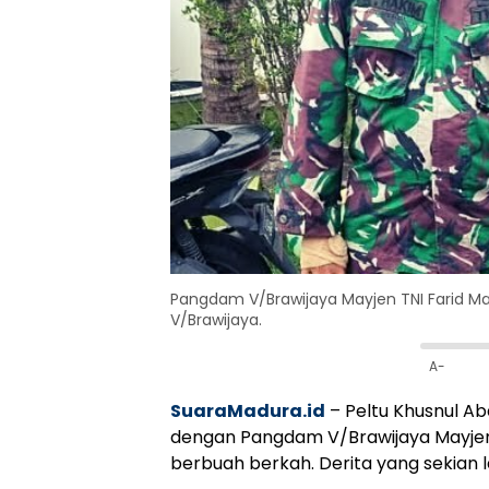
Pangdam V/Brawijaya Mayjen TNI Farid Ma
V/Brawijaya.
A-
SuaraMadura.id
– Peltu Khusnul A
dengan Pangdam V/Brawijaya Mayjen 
berbuah berkah. Derita yang sekian 