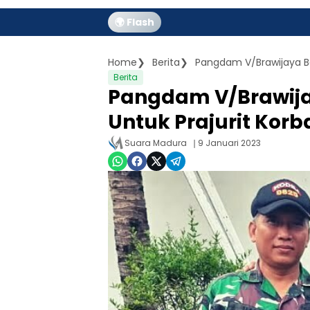
🌍 Flash
Home
Berita
Pangdam V/Brawijaya Ba
Berita
Pangdam V/Brawija
Untuk Prajurit Kor
Suara Madura
9 Januari 2023