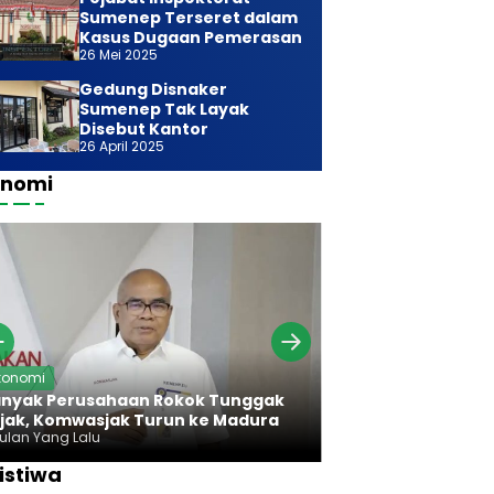
Sumenep Terseret dalam
Kasus Dugaan Pemerasan
26 Mei 2025
Gedung Disnaker
Sumenep Tak Layak
Disebut Kantor
26 April 2025
onomi
Ekonomi
konomi
Bareng Bawan
nyak Perusahaan Rokok Tunggak
Komwasjak Ser
jak, Komwasjak Turun ke Madura
Rokok Madura
Bulan Yang Lalu
7 Bulan Yang Lalu
istiwa