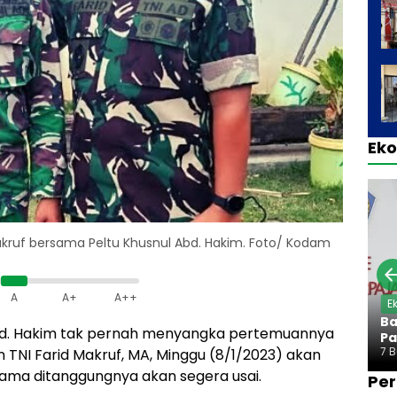
Ek
kruf bersama Peltu Khusnul Abd. Hakim. Foto/ Kodam
A
A+
A++
E
Ba
bd. Hakim tak pernah menyangka pertemuannya
Pa
7 
TNI Farid Makruf, MA, Minggu (8/1/2023) akan
lama ditanggungnya akan segera usai.
Per