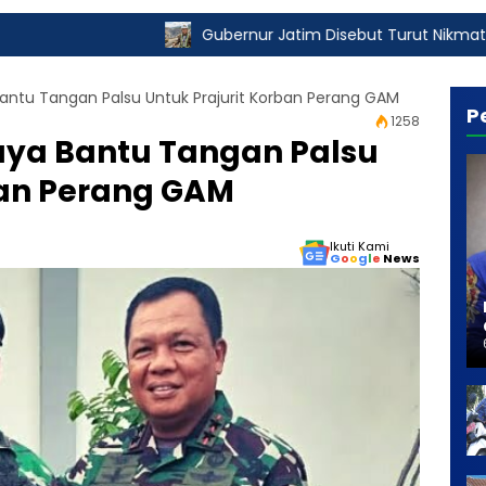
Gubernur Jatim Disebut Turut Nikmati Pungli Izin Tamb
ntu Tangan Palsu Untuk Prajurit Korban Perang GAM
P
1258
ya Bantu Tangan Palsu
ban Perang GAM
Ikuti Kami
G
o
o
g
l
e
News