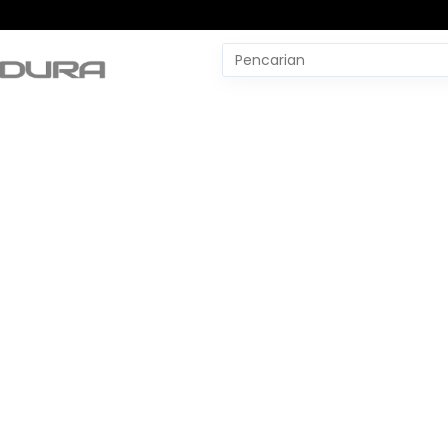
Pencarian
untuk:
#
Yudo Margono
#
YLBH Madura
#
Yaqut Cholil Qoumas
#
Wtp Bpk
#
World Pencak Silat Champio
No Recent Searches Yet.