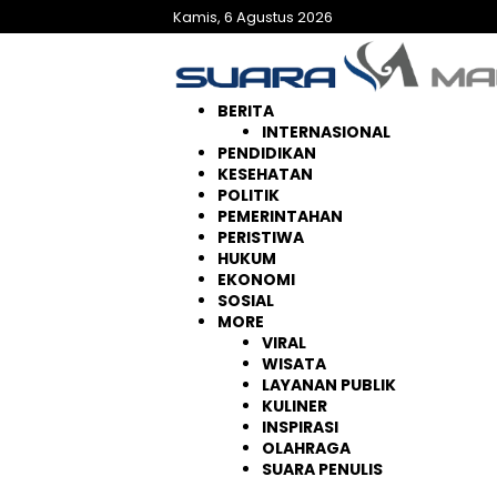
Langsung
Kamis, 6 Agustus 2026
ke
konten
BERITA
INTERNASIONAL
PENDIDIKAN
KESEHATAN
POLITIK
PEMERINTAHAN
PERISTIWA
HUKUM
EKONOMI
SOSIAL
MORE
VIRAL
WISATA
LAYANAN PUBLIK
KULINER
INSPIRASI
OLAHRAGA
SUARA PENULIS