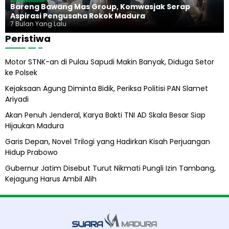
m
o
a
Bareng Bawang Mas Group, Komwasjak Serap
i
w
r
Aspirasi Pengusaha Rokok Madura
o
u
7 Bulan Yang Lalu
s
Peristiwa
A
b
Motor STNK-an di Pulau Sapudi Makin Banyak, Diduga Setor
i
ke Polsek
l
A
Kejaksaan Agung Diminta Bidik, Periksa Politisi PAN Slamet
l
Ariyadi
i
h
Akan Penuh Jenderal, Karya Bakti TNI AD Skala Besar Siap
Hijaukan Madura
Garis Depan, Novel Trilogi yang Hadirkan Kisah Perjuangan
Hidup Prabowo
Gubernur Jatim Disebut Turut Nikmati Pungli Izin Tambang,
Kejagung Harus Ambil Alih