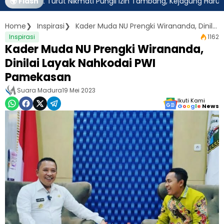
ebut Turut Nikmati Pungli Izin Tambang, Kejagung Harus Ambil Al
🌍 Flash
Home
Inspirasi
Kader Muda NU Prengki Wirananda, Dinilai Layak Nahkodai PWI Pamekasan
Inspirasi
1162
Kader Muda NU Prengki Wirananda,
Dinilai Layak Nahkodai PWI
Pamekasan
Suara Madura
19 Mei 2023
Ikuti Kami
G
o
o
g
l
e
News