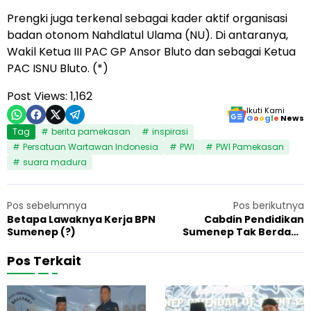
Prengki juga terkenal sebagai kader aktif organisasi
badan otonom Nahdlatul Ulama (NU). Di antaranya,
Wakil Ketua III PAC GP Ansor Bluto dan sebagai Ketua
PAC ISNU Bluto. (*)
Post Views:
1,162
Ikuti Kami
G
o
o
g
l
e
News
Tag
berita pamekasan
inspirasi
Persatuan Wartawan Indonesia
PWI
PWI Pamekasan
suara madura
Pos sebelumnya
Pos berikutnya
Betapa Lawaknya Kerja BPN
Cabdin Pendidikan
Sumenep (?)
Sumenep Tak Berdaya
Hadapi Mafia SPP
Pos Terkait