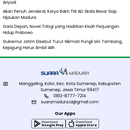
Ariyadi
e
n
e
Akan Penuh Jenderal, Karya Bakti TNI AD Skala Besar Siap
u
p
Hijaukan Madura
d
a
Garis Depan, Novel Trilogi yang Hadirkan Kisah Perjuangan
Hidup Prabowo
Gubernur Jatim Disebut Turut Nikmati Pungli Izin Tambang,
Kejagung Harus Ambil Alih
Manggeling, Kolor, Kec. Kota Sumenep, Kabupaten
Sumenep, Jawa Timur 69417
0813-8777-7214
suaramadura.id@gmail.com
Our Apps
Download
Download
Google Play
Apple Store