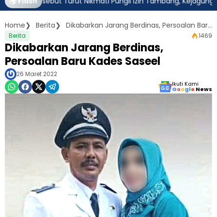
m Disebut Turut Nikmati Pungli Izin Tambang, Kejagung Harus Am
🌍 Flash
Home
Berita
Dikabarkan Jarang Berdinas, Persoalan Baru Kades Saseel
Berita
1469
Dikabarkan Jarang Berdinas,
Persoalan Baru Kades Saseel
26 Maret 2022
Ikuti Kami
G
o
o
g
l
e
News