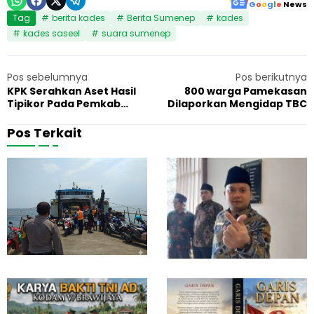
G
o
o
g
l
e
News
Tag
berita kades
Berita Sumenep
kades
kades saseel
suara sumenep
Pos sebelumnya
Pos berikutnya
KPK Serahkan Aset Hasil
800 warga Pamekasan
Tipikor Pada Pemkab
Dilaporkan Mengidap TBC
Bangkalan
Pos Terkait
M
K
5 Agustus 2026
Berita
1
o
e
t
j
o
a
r
k
S
s
T
a
N
a
K
n
-