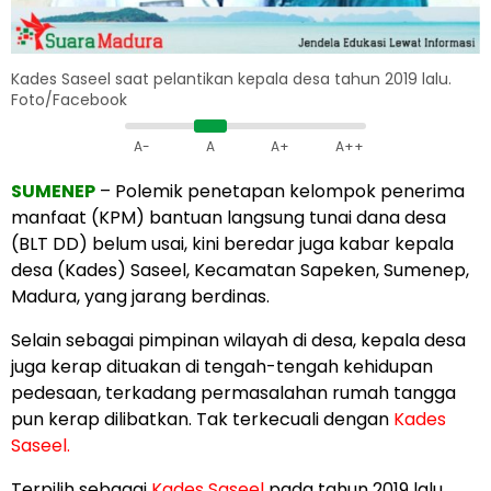
Kades Saseel saat pelantikan kepala desa tahun 2019 lalu.
Foto/Facebook
A-
A
A+
A++
SUMENEP
– Polemik penetapan kelompok penerima
manfaat (KPM) bantuan langsung tunai dana desa
(BLT DD) belum usai, kini beredar juga kabar kepala
desa (Kades) Saseel, Kecamatan Sapeken, Sumenep,
Madura, yang jarang berdinas.
Selain sebagai pimpinan wilayah di desa, kepala desa
juga kerap dituakan di tengah-tengah kehidupan
pedesaan, terkadang permasalahan rumah tangga
pun kerap dilibatkan. Tak terkecuali dengan
Kades
Saseel.
Terpilih sebagai
Kades Saseel
pada tahun 2019 lalu.