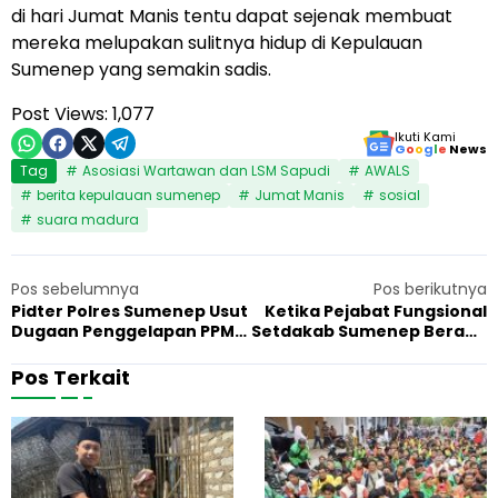
di hari Jumat Manis tentu dapat sejenak membuat
mereka melupakan sulitnya hidup di Kepulauan
Sumenep yang semakin sadis.
Post Views:
1,077
Ikuti Kami
G
o
o
g
l
e
News
Tag
Asosiasi Wartawan dan LSM Sapudi
AWALS
berita kepulauan sumenep
Jumat Manis
sosial
suara madura
Pos sebelumnya
Pos berikutnya
Pidter Polres Sumenep Usut
Ketika Pejabat Fungsional
Dugaan Penggelapan PPM
Setdakab Sumenep Berada
KEI
di Tempat Hiburan Malam
Mr Ball
Pos Terkait
A
B
16 Maret 2026
Sosial
1