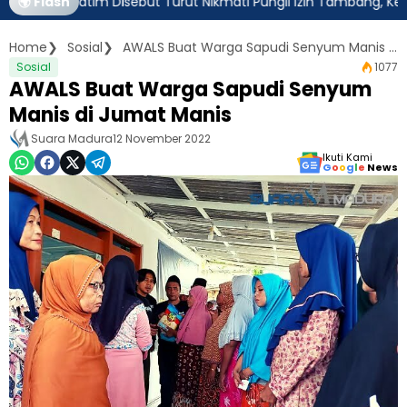
ur Jatim Disebut Turut Nikmati Pungli Izin Tambang, Kejagung Ha
🌍 Flash
Home
Sosial
AWALS Buat Warga Sapudi Senyum Manis di Jumat Manis
Sosial
1077
AWALS Buat Warga Sapudi Senyum
Manis di Jumat Manis
Suara Madura
12 November 2022
Ikuti Kami
G
o
o
g
l
e
News