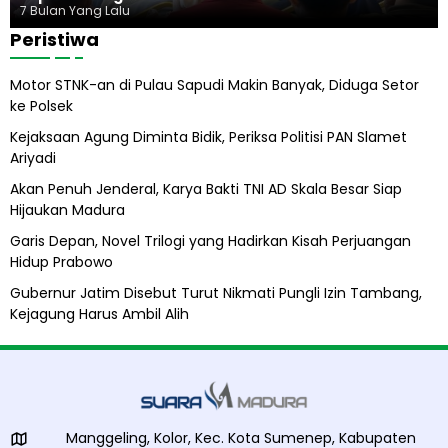
o
u
7 Bulan Yang Lalu
s
Peristiwa
A
b
Motor STNK-an di Pulau Sapudi Makin Banyak, Diduga Setor
i
ke Polsek
l
A
Kejaksaan Agung Diminta Bidik, Periksa Politisi PAN Slamet
l
Ariyadi
i
h
Akan Penuh Jenderal, Karya Bakti TNI AD Skala Besar Siap
Hijaukan Madura
Garis Depan, Novel Trilogi yang Hadirkan Kisah Perjuangan
Hidup Prabowo
Gubernur Jatim Disebut Turut Nikmati Pungli Izin Tambang,
Kejagung Harus Ambil Alih
Manggeling, Kolor, Kec. Kota Sumenep, Kabupaten