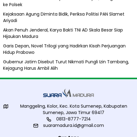
i
ke Polsek
l
A
Kejaksaan Agung Diminta Bidik, Periksa Politisi PAN Slamet
l
Ariyadi
i
h
Akan Penuh Jenderal, Karya Bakti TNI AD Skala Besar Siap
Hijaukan Madura
Garis Depan, Novel Trilogi yang Hadirkan Kisah Perjuangan
Hidup Prabowo
Gubernur Jatim Disebut Turut Nikmati Pungli Izin Tambang,
Kejagung Harus Ambil Alih
Manggeling, Kolor, Kec. Kota Sumenep, Kabupaten
Sumenep, Jawa Timur 69417
0813-8777-7214
suaramadura.id@gmail.com