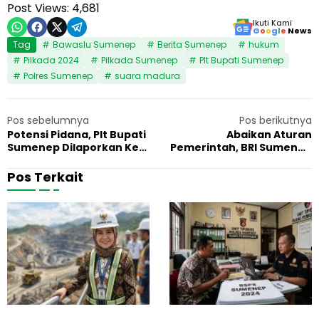
Post Views:
4,681
Ikuti Kami
G
o
o
g
l
e
News
Tag
Bawaslu Sumenep
Berita Sumenep
hukum
Pilkada 2024
Pilkada Sumenep
Plt Bupati Sumenep
Polres Sumenep
suara madura
Pos sebelumnya
Pos berikutnya
Potensi Pidana, Plt Bupati
Abaikan Aturan
Sumenep Dilaporkan Ke
Pemerintah, BRI Sumenep
Bawaslu
Tarik Jaminan Untuk KUR di
Bawah 100 Juta
Pos Terkait
G
F
7 Juni 2026
Hukum
1
u
a
b
k
e
t
r
a
n
B