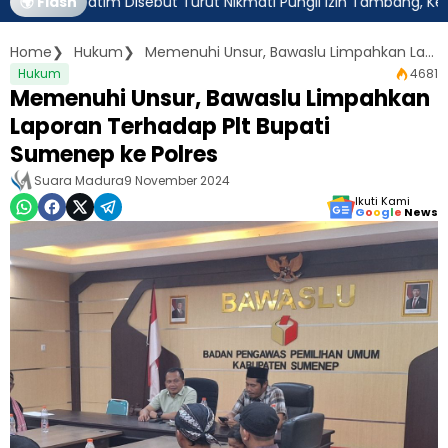
ur Jatim Disebut Turut Nikmati Pungli Izin Tambang, Kejagung H
🌍 Flash
Home
Hukum
Memenuhi Unsur, Bawaslu Limpahkan Laporan Terhadap Plt Bupati Sumenep ke Polres
Hukum
4681
Memenuhi Unsur, Bawaslu Limpahkan
Laporan Terhadap Plt Bupati
Sumenep ke Polres
Suara Madura
9 November 2024
Ikuti Kami
G
o
o
g
l
e
News