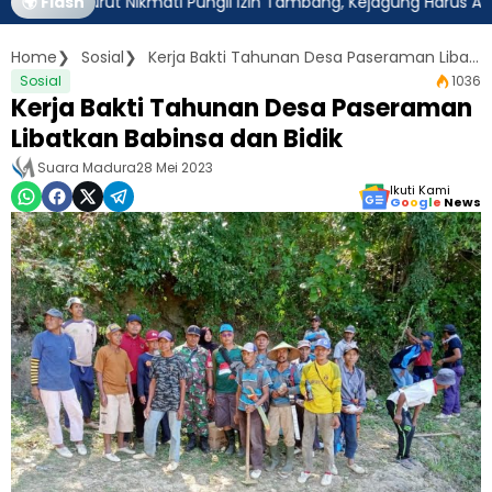
t Turut Nikmati Pungli Izin Tambang, Kejagung Harus Ambil Alih
🌍 Flash
Home
Sosial
Kerja Bakti Tahunan Desa Paseraman Libatkan Babinsa dan Bidik
Sosial
1036
Kerja Bakti Tahunan Desa Paseraman
Libatkan Babinsa dan Bidik
Suara Madura
28 Mei 2023
Ikuti Kami
G
o
o
g
l
e
News