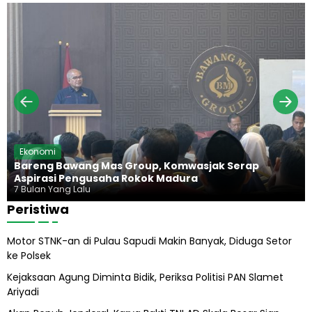
d
a
g
n
i
d
a
g
u
n
,
r
H
K
a
i
e
d
j
u
a
p
g
P
u
r
n
a
g
b
H
Ekonomi
o
a
Bareng Bawang Mas Group, Komwasjak Serap
w
r
Aspirasi Pengusaha Rokok Madura
o
u
7 Bulan Yang Lalu
s
Peristiwa
A
b
Motor STNK-an di Pulau Sapudi Makin Banyak, Diduga Setor
i
ke Polsek
l
A
Kejaksaan Agung Diminta Bidik, Periksa Politisi PAN Slamet
l
Ariyadi
i
h