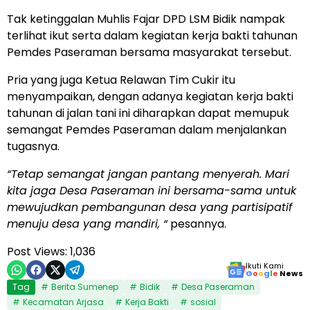
Tak ketinggalan Muhlis Fajar DPD LSM Bidik nampak
terlihat ikut serta dalam kegiatan kerja bakti tahunan
Pemdes Paseraman bersama masyarakat tersebut.
Pria yang juga Ketua Relawan Tim Cukir itu
menyampaikan, dengan adanya kegiatan kerja bakti
tahunan di jalan tani ini diharapkan dapat memupuk
semangat Pemdes Paseraman dalam menjalankan
tugasnya.
“Tetap semangat jangan pantang menyerah. Mari
kita jaga Desa Paseraman ini bersama-sama untuk
mewujudkan pembangunan desa yang partisipatif
menuju desa yang mandiri, “
pesannya.
Post Views:
1,036
Ikuti Kami
G
o
o
g
l
e
News
Tag
Berita Sumenep
Bidik
Desa Paseraman
Kecamatan Arjasa
Kerja Bakti
sosial