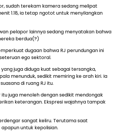
apor, sudah terekam kamera sedang melipat
menit 1.18, ia tetap ngotot untuk menyilangkan
kawan pelapor lainnya sedang menyatakan bahwa
mereka berdua(?)
 memperkuat dugaan bahwa RJ perundungan ini
seteruan ego sektoral.
s yang juga diduga kuat sebagai tersangka,
a menunduk, sedikit memiring ke arah kiri. Ia
suasana di ruang RJ itu.
 itu juga menoleh dengan sedikit mendongak
ikan keterangan. Ekspresi wajahnya tampak
erdengar sangat keliru. Terutama saat
apapun untuk kepolisian.