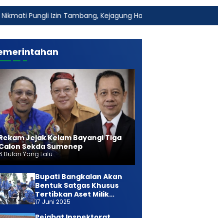
zin Tambang, Kejagung Harus Ambil Alih
Fakta Baru Duga
emerintahan
Rekam Jejak Kelam Bayangi Tiga
Calon Sekda Sumenep
6 Bulan Yang Lalu
Bupati Bangkalan Akan
Bentuk Satgas Khusus
Tertibkan Aset Milik
17 Juni 2025
Daerah
Pejabat Inspektorat