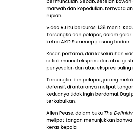
bermunculan. Sebab, setelah kawan-
marwah dan kepedulian, ternyata ant
rupiah.
Video RJ itu berdurasi 1.38 menit. K
Tersangka dan pelapor, dalam gelar 
ketua AKD Sumenep pasang badan.
Kesan pertama, dari keseluruhan vid
sekali muncul ekspresi dan atau ges
penyesalan dan atau ekspresi salin
Tersangka dan pelapor, jarang mela
defensif, di antaranya melipat tanga
keduanya tidak ingin berdamai. Bagi p
terkabulkan.
Allen Pease, dalam buku
The Definit
melipat tangan menunjukkan bahwa se
keras kepala.