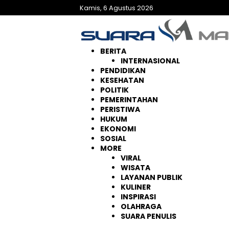
Langsung
Kamis, 6 Agustus 2026
ke
konten
BERITA
INTERNASIONAL
PENDIDIKAN
KESEHATAN
POLITIK
PEMERINTAHAN
PERISTIWA
HUKUM
EKONOMI
SOSIAL
MORE
VIRAL
WISATA
LAYANAN PUBLIK
KULINER
INSPIRASI
OLAHRAGA
SUARA PENULIS