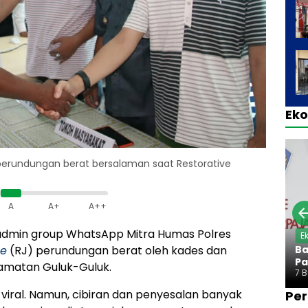
Ek
perundungan berat bersalaman saat Restorative
A
A+
A++
, admin group WhatsApp Mitra Humas Polres
E
Ba
ce
(RJ) perundungan berat oleh kades dan
Pa
amatan Guluk-Guluk.
7 
i viral. Namun, cibiran dan penyesalan banyak
Per