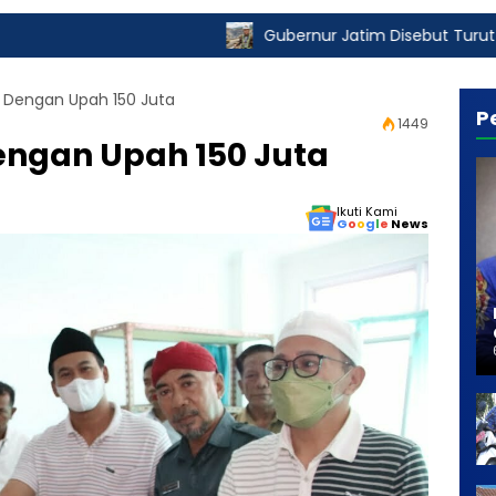
Gubernur Jatim Disebut Turut Nikmati Pungli I
s" Dengan Upah 150 Juta
P
1449
Dengan Upah 150 Juta
Ikuti Kami
G
o
o
g
l
e
News