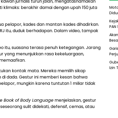
kawan jurnalis turun jalan, mengatasnamakan
i klimaks: berakhir damai dengan upah 150 juta
Moto
Didu
Kejak
edua pelapor, kades dan mantan kades dihadirkan.
PAN 
RJ itu, duduk berhadapan. Dalam video, tampak
Akan
Besa
eo itu, suasana terasa penuh ketegangan. Jarang
Gari
tur yang menunjukkan rasa kekeluargaan,
Perj
g memaafkan.
Gube
Izin
kukan kontak mata. Mereka memilih sikap
n di dada. Gestur ini memberi kesan bahwa
elapor, mungkin karena tuntutan 1 miliar tidak
ive Book of Body Language
menjelaskan, gestur
seorang sulit didekati, defensif, cemas, atau