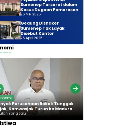
Sumenep Terseret dalam
Kasus Dugaan Pemerasan
26 Mei 2025
Gedung Disnaker
Sumenep Tak Layak
Disebut Kantor
26 April 2025
onomi
Ekonomi
konomi
Bareng Bawan
nyak Perusahaan Rokok Tunggak
Komwasjak Ser
jak, Komwasjak Turun ke Madura
Rokok Madura
Bulan Yang Lalu
7 Bulan Yang Lalu
istiwa