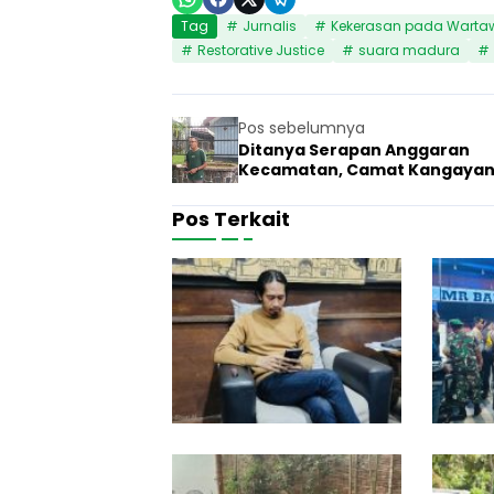
Tag
Jurnalis
Kekerasan pada Warta
Restorative Justice
suara madura
Pos sebelumnya
Ditanya Serapan Anggaran
Kecamatan, Camat Kangaya
Malah Berkata Kotor
Pos Terkait
P
r
4 Juni 2026
Suara Penul
e
s
i
d
e
n
!