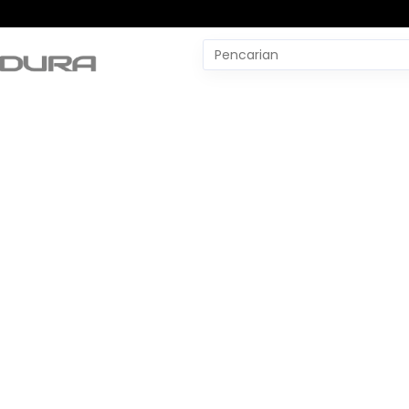
Pencarian
untuk:
#
Yudo Margono
#
YLBH Madura
#
Yaqut Cholil Qoumas
#
Wtp Bpk
#
World Pencak Silat Champio
No Recent Searches Yet.