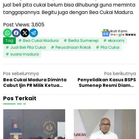
jual beli pita cukai belum bisa dihubungi guna meminta
tanggapannya. Begitu juga dengan Bea Cukai Madura.
Post Views:
3,605
Ikuti Kami
G
o
o
g
l
e
News
Tag
Bea Cukai Madura
Berita Sumenep
ekonomi
Jual Beli Pita Cukai
Perusahaan Rokok
Pita Cukai
suara madura
Pos sebelumnya
Pos berikutnya
Bea Cukai Madura Diminta
Penyelidikan Kasus BSPS
Cabut Ijin PR Milik Ketua
Sumenep Resmi Diambil
DPRD Sumenep
Alih Kejati Jatim
Pos Terkait
B
B
7 Januari 2026
Ekonomi
6
a
a