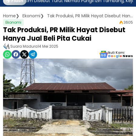
r Jatim Disebut Turut Nikmati Pungli Izin Tambang, Kejagung Ha
🌍 Flash
Home
Ekonomi
Tak Produksi, PR Milik Hayat Disebut Hanya Jual Beli Pita Cukai
Ekonomi
3605
Tak Produksi, PR Milik Hayat Disebut
Hanya Jual Beli Pita Cukai
Suara Madura
14 Mei 2025
Ikuti Kami
G
o
o
g
l
e
News