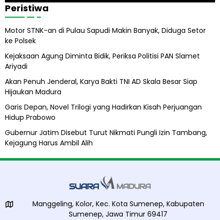
Peristiwa
A
b
Motor STNK-an di Pulau Sapudi Makin Banyak, Diduga Setor
i
ke Polsek
l
A
Kejaksaan Agung Diminta Bidik, Periksa Politisi PAN Slamet
l
Ariyadi
i
h
Akan Penuh Jenderal, Karya Bakti TNI AD Skala Besar Siap
Hijaukan Madura
Garis Depan, Novel Trilogi yang Hadirkan Kisah Perjuangan
Hidup Prabowo
Gubernur Jatim Disebut Turut Nikmati Pungli Izin Tambang,
Kejagung Harus Ambil Alih
Manggeling, Kolor, Kec. Kota Sumenep, Kabupaten
Sumenep, Jawa Timur 69417