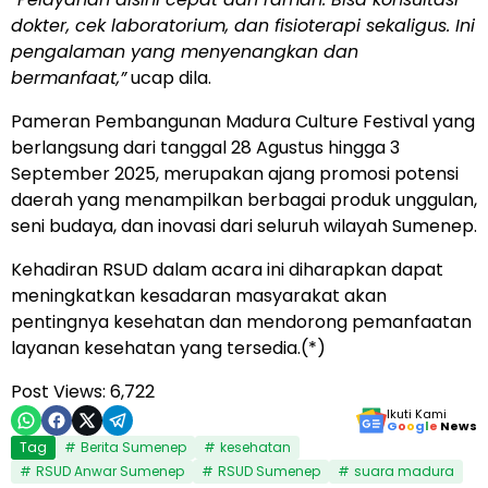
dokter, cek laboratorium, dan fisioterapi sekaligus. Ini
pengalaman yang menyenangkan dan
bermanfaat,”
ucap dila.
Pameran Pembangunan Madura Culture Festival yang
berlangsung dari tanggal 28 Agustus hingga 3
September 2025, merupakan ajang promosi potensi
daerah yang menampilkan berbagai produk unggulan,
seni budaya, dan inovasi dari seluruh wilayah Sumenep.
Kehadiran RSUD dalam acara ini diharapkan dapat
meningkatkan kesadaran masyarakat akan
pentingnya kesehatan dan mendorong pemanfaatan
layanan kesehatan yang tersedia.(*)
Post Views:
6,722
Ikuti Kami
G
o
o
g
l
e
News
Tag
Berita Sumenep
kesehatan
RSUD Anwar Sumenep
RSUD Sumenep
suara madura