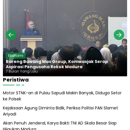
a
g
u
n
,
r
H
K
a
i
e
d
j
u
a
p
g
P
u
r
n
a
g
b
H
Ekonomi
o
a
Bareng Bawang Mas Group, Komwasjak Serap
w
r
Aspirasi Pengusaha Rokok Madura
o
u
7 Bulan Yang Lalu
s
Peristiwa
A
b
Motor STNK-an di Pulau Sapudi Makin Banyak, Diduga Setor
i
ke Polsek
l
A
Kejaksaan Agung Diminta Bidik, Periksa Politisi PAN Slamet
l
Ariyadi
i
h
Akan Penuh Jenderal, Karya Bakti TNI AD Skala Besar Siap
Hijaukan Madura