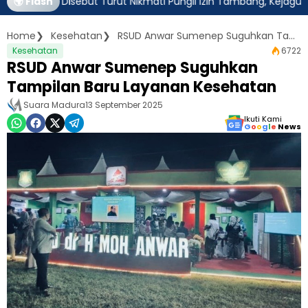
tim Disebut Turut Nikmati Pungli Izin Tambang, Kejagung Harus 
🌍 Flash
Home
Kesehatan
RSUD Anwar Sumenep Suguhkan Tampilan Baru Layanan Kesehatan
Kesehatan
6722
RSUD Anwar Sumenep Suguhkan
Tampilan Baru Layanan Kesehatan
Suara Madura
13 September 2025
Ikuti Kami
G
o
o
g
l
e
News