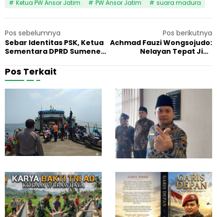
Ketua PW Ansor Jatim
PW Ansor Jatim
suara madura
Pos sebelumnya
Pos berikutnya
Sebar Identitas PSK, Ketua
Achmad Fauzi Wongsojudo:
Sementara DPRD Sumenep
Nelayan Tepat Jika
Dinilai Langgar HAM
Bergabung ke HNSI
Sumenep
Pos Terkait
M
K
5 Agustus 2026
Berita
1
o
e
t
j
o
a
r
k
S
s
T
a
N
a
K
n
-
A
A
a
g
8 Juni 2026
Berita
8
k
a
n
u