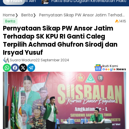
Ambil Alih
🌍 Flash
Fakta Baru Dugaan Keterlibatan Pidkor Polres
Home
Berita
Pernyataan Sikap PW Ansor Jatim Terhadap SK KPU RI Ganti Caleg Terpilih Achmad Ghufron Sirodj dan Irsyad Yusuf
Berita
1415
Pernyataan Sikap PW Ansor Jatim
Terhadap SK KPU RI Ganti Caleg
Terpilih Achmad Ghufron Sirodj dan
Irsyad Yusuf
Suara Madura
22 September 2024
Ikuti Kami
G
o
o
g
l
e
News