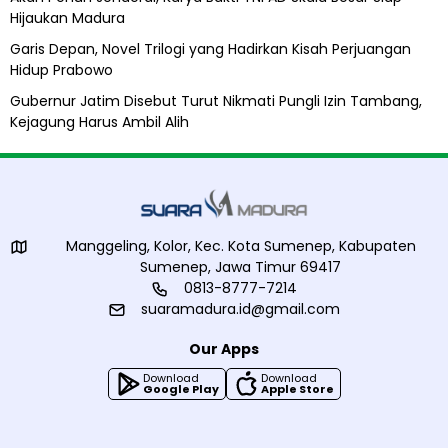
u
Hijaukan Madura
d
a
Garis Depan, Novel Trilogi yang Hadirkan Kisah Perjuangan
Hidup Prabowo
Gubernur Jatim Disebut Turut Nikmati Pungli Izin Tambang,
Kejagung Harus Ambil Alih
Manggeling, Kolor, Kec. Kota Sumenep, Kabupaten
Sumenep, Jawa Timur 69417
0813-8777-7214
suaramadura.id@gmail.com
Our Apps
Download
Download
Google Play
Apple Store