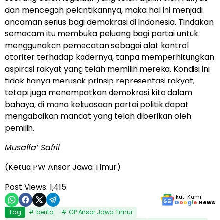
dan mencegah pelantikannya, maka hal ini menjadi
ancaman serius bagi demokrasi di Indonesia. Tindakan
semacam itu membuka peluang bagi partai untuk
menggunakan pemecatan sebagai alat kontrol
otoriter terhadap kadernya, tanpa memperhitungkan
aspirasi rakyat yang telah memilih mereka. Kondisi ini
tidak hanya merusak prinsip representasi rakyat,
tetapi juga menempatkan demokrasi kita dalam
bahaya, di mana kekuasaan partai politik dapat
mengabaikan mandat yang telah diberikan oleh
pemilih.
Musaffa’ Safril
(Ketua PW Ansor Jawa Timur)
Post Views:
1,415
Ikuti Kami
G
o
o
g
l
e
News
Tag
berita
GP Ansor Jawa Timur