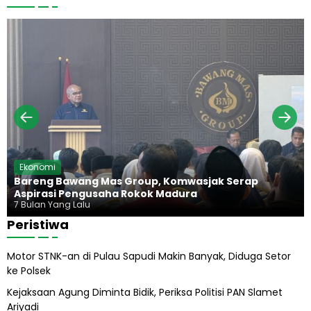
a
b
a
n
a
d
a
g
n
i
d
a
g
u
n
,
r
H
K
a
i
e
d
j
u
a
p
g
P
u
r
n
a
g
b
H
Ekonomi
o
a
Bareng Bawang Mas Group, Komwasjak Serap
w
r
Aspirasi Pengusaha Rokok Madura
o
u
7 Bulan Yang Lalu
s
Peristiwa
A
b
Motor STNK-an di Pulau Sapudi Makin Banyak, Diduga Setor
i
ke Polsek
l
A
Kejaksaan Agung Diminta Bidik, Periksa Politisi PAN Slamet
l
Ariyadi