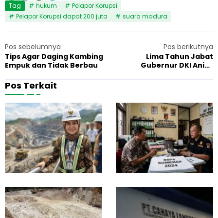
Tag
hukum
Pelapor Korupsi
Pelapor Korupsi dapat 200 juta
suara madura
Pos sebelumnya
Pos berikutnya
Tips Agar Daging Kambing
Lima Tahun Jabat
Empuk dan Tidak Berbau
Gubernur DKI Anies
Baswedan Lupa Bangun
Masjid
Pos Terkait
G
F
7 Juni 2026
Hukum
1
u
a
b
k
e
t
r
a
n
B
u
a
r
r
J
u
a
P
S