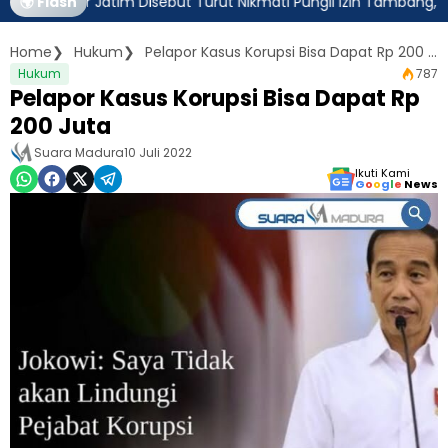
ernur Jatim Disebut Turut Nikmati Pungli Izin Tambang, Kejagung
🌍 Flash
Home
Hukum
Pelapor Kasus Korupsi Bisa Dapat Rp 200 Juta
Hukum
787
Pelapor Kasus Korupsi Bisa Dapat Rp
200 Juta
Suara Madura
10 Juli 2022
Ikuti Kami
G
o
o
g
l
e
News