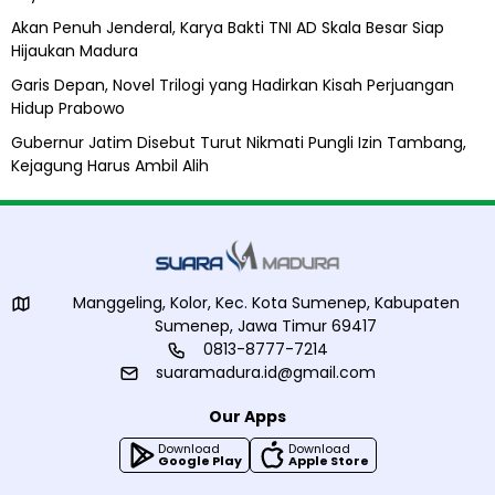
i
h
Akan Penuh Jenderal, Karya Bakti TNI AD Skala Besar Siap
Hijaukan Madura
Garis Depan, Novel Trilogi yang Hadirkan Kisah Perjuangan
Hidup Prabowo
Gubernur Jatim Disebut Turut Nikmati Pungli Izin Tambang,
Kejagung Harus Ambil Alih
Manggeling, Kolor, Kec. Kota Sumenep, Kabupaten
Sumenep, Jawa Timur 69417
0813-8777-7214
suaramadura.id@gmail.com
Our Apps
Download
Download
Google Play
Apple Store