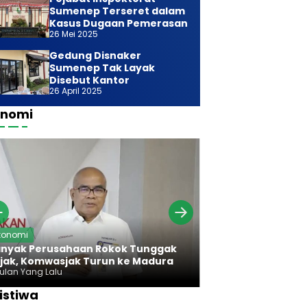
Sumenep Terseret dalam
Kasus Dugaan Pemerasan
26 Mei 2025
Gedung Disnaker
Sumenep Tak Layak
Disebut Kantor
26 April 2025
onomi
Ekonomi
konomi
Bareng Bawan
nyak Perusahaan Rokok Tunggak
Komwasjak Ser
jak, Komwasjak Turun ke Madura
Rokok Madura
Bulan Yang Lalu
7 Bulan Yang Lalu
istiwa