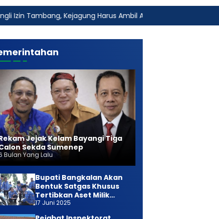
g, Kejagung Harus Ambil Alih
Fakta Baru Dugaan Keterli
emerintahan
Rekam Jejak Kelam Bayangi Tiga
Calon Sekda Sumenep
6 Bulan Yang Lalu
Bupati Bangkalan Akan
Bentuk Satgas Khusus
Tertibkan Aset Milik
17 Juni 2025
Daerah
Pejabat Inspektorat