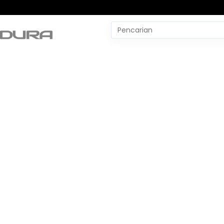
Pencarian
untuk:
#
Yudo Margono
#
YLBH Madura
#
Yaqut Cholil Qoumas
#
Wtp Bpk
#
World Pencak Silat Champio
No Recent Searches Yet.