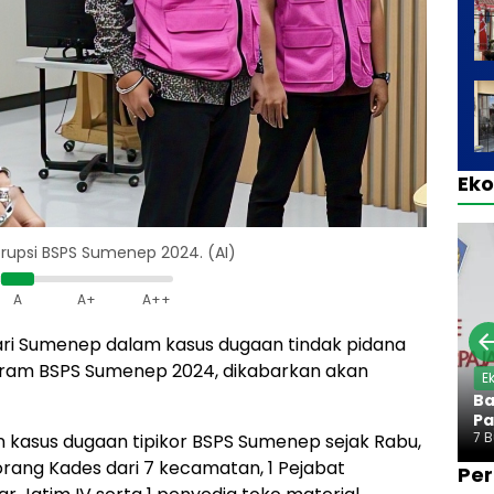
Ek
rupsi BSPS Sumenep 2024. (AI)
A
A+
A++
jari Sumenep dalam kasus dugaan tindak pidana
gram BSPS Sumenep 2024, dikabarkan akan
E
Ba
Pa
7 
 kasus dugaan tipikor BSPS Sumenep sejak Rabu,
orang Kades dari 7 kecamatan, 1 Pejabat
Per