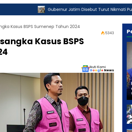
Gubernur Jatim Disebut Turut Nikmati Pungli Izin Tamban
sangka Kasus BSPS Sumenep Tahun 2024
P
5343
ersangka Kasus BSPS
24
Ikuti Kami
G
o
o
g
l
e
News