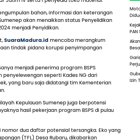
r Jatim IV serta 1 penyedia toko material.
Moto
 pengumpulan bahan, informasi dan keterangan
Didu
ri Sumenep akan menaikkan status Penyelidikan
Kejak
024 menjadi Penyidikan.
PAN 
t,
SuaraMadura.id
mencoba merangkum
Akan
ugaan tindak pidana korupsi penyimpangan
Besa
Gari
Perj
esanya menjadi penerima program BSPS
Gube
n penyelewengan seperti Kades NG dari
Izin
k, yang baru saja didatangi tim Kementerian
n.
wilayah Kepulauan Sumenep juga berpotensi
yaknya hasil pekerjaan program BSPS di pulau
omor dua daftar potensial tersangka. Eko yang
 lapangan (TFL) Desa Rubaru, dikabarkan