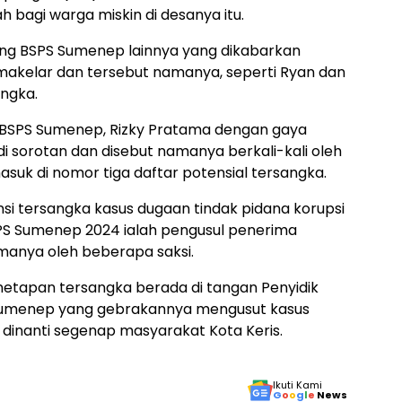
bagi warga miskin di desanya itu.
ing BSPS Sumenep lainnya yang dikabarkan
makelar dan tersebut namanya, seperti Ryan dan
angka.
 BSPS Sumenep, Rizky Pratama dengan gaya
 sorotan dan disebut namanya berkali-kali oleh
uk di nomor tiga daftar potensial tersangka.
nsi tersangka kasus dugaan tindak pidana korupsi
PS Sumenep 2024 ialah pengusul penerima
manya oleh beberapa saksi.
etapan tersangka berada di tangan Penyidik
ri Sumenep yang gebrakannya mengusut kasus
dinanti segenap masyarakat Kota Keris.
Ikuti Kami
G
o
o
g
l
e
News