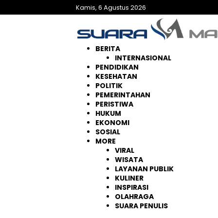
Langsung
Kamis, 6 Agustus 2026
ke
konten
BERITA
INTERNASIONAL
PENDIDIKAN
KESEHATAN
POLITIK
PEMERINTAHAN
PERISTIWA
HUKUM
EKONOMI
SOSIAL
MORE
VIRAL
WISATA
LAYANAN PUBLIK
KULINER
INSPIRASI
OLAHRAGA
SUARA PENULIS