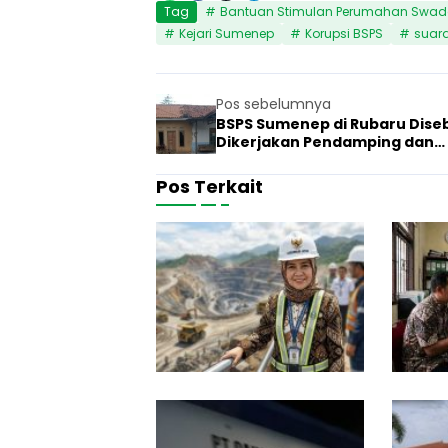
Tag
Bantuan Stimulan Perumahan Swa
Kejari Sumenep
Korupsi BSPS
suar
Pos sebelumnya
BSPS Sumenep di Rubaru Dise
Dikerjakan Pendamping dan
Pamannya
Pos Terkait
G
u
7 Juni 2026
Hukum
b
e
r
n
u
r
J
a