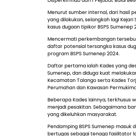
Disperkimhub dan 1 Pejabat Balai Besa
Menurut sumber internal, dari hasil
yang dilakukan, selangkah lagi Keja
kasus dugaan tipikor BSPS Sumenep 2
Mencermati perkembangan tersebu
daftar potensial tersangka kasus d
program BSPS Sumenep 2024.
Daftar pertama ialah Kades yang d
Sumenep, dan diduga kuat melakuka
Kecamatan Talango serta Kades Torje
Perumahan dan Kawasan Permukima
Beberapa Kades lainnya, terkhusus 
menjadi pesakitan. Sebagaimana ban
yang dikeluhkan masyarakat.
Pendamping BSPS Sumenep masuk di n
bertugas sebagai tenaga fasilitator