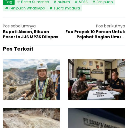
Tag
Berita Sumenep
hukum
MP3S
Penipuan
Penipuan WhatsApp
suara madura
Pos sebelumnya
Pos berikutnya
Bupati Absen, Ribuan
Fee Proyek 10 Persen Untuk
Peserta JJS MP3S Dilepas
Pejabat Bagian Umum
Sekda Sumenep
Setdakab Sumenep
Pos Terkait
G
F
7 Juni 2026
Hukum
1
u
a
b
k
e
t
r
a
n
B
u
a
r
r
J
u
a
P
S