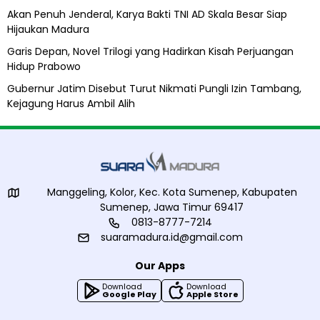
h
Akan Penuh Jenderal, Karya Bakti TNI AD Skala Besar Siap
Hijaukan Madura
Garis Depan, Novel Trilogi yang Hadirkan Kisah Perjuangan
Hidup Prabowo
Gubernur Jatim Disebut Turut Nikmati Pungli Izin Tambang,
Kejagung Harus Ambil Alih
Manggeling, Kolor, Kec. Kota Sumenep, Kabupaten
Sumenep, Jawa Timur 69417
0813-8777-7214
suaramadura.id@gmail.com
Our Apps
Download
Download
Google Play
Apple Store