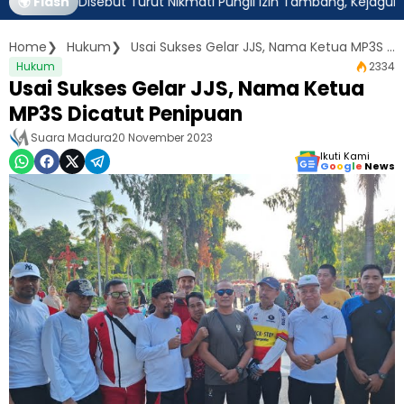
tim Disebut Turut Nikmati Pungli Izin Tambang, Kejagung Harus 
🌍 Flash
Home
Hukum
Usai Sukses Gelar JJS, Nama Ketua MP3S Dicatut Penipuan
Hukum
2334
Usai Sukses Gelar JJS, Nama Ketua
MP3S Dicatut Penipuan
Suara Madura
20 November 2023
Ikuti Kami
G
o
o
g
l
e
News