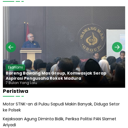
a
n
a
d
a
g
n
i
d
a
g
u
n
,
r
H
K
a
i
e
d
j
u
a
p
g
P
u
r
n
a
g
b
H
Ekonomi
o
a
Bareng Bawang Mas Group, Komwasjak Serap
w
r
Aspirasi Pengusaha Rokok Madura
o
u
7 Bulan Yang Lalu
s
Peristiwa
A
b
Motor STNK-an di Pulau Sapudi Makin Banyak, Diduga Setor
i
ke Polsek
l
A
Kejaksaan Agung Diminta Bidik, Periksa Politisi PAN Slamet
l
Ariyadi
i