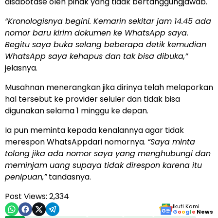
disabotase oleh pihak yang tidak bertanggungjawab.
“Kronologisnya begini. Kemarin sekitar jam 14.45 ada
nomor baru kirim dokumen ke WhatsApp saya.
Begitu saya buka selang beberapa detik kemudian
WhatsApp saya kehapus dan tak bisa dibuka,”
jelasnya.
Musahnan menerangkan jika dirinya telah melaporkan
hal tersebut ke provider seluler dan tidak bisa
digunakan selama 1 minggu ke depan.
Ia pun meminta kepada kenalannya agar tidak
merespon WhatsAppdari nomornya.
“Saya minta
tolong jika ada nomor saya yang menghubungi dan
meminjam uang supaya tidak direspon karena itu
penipuan,”
tandasnya.
Post Views:
2,334
Ikuti Kami
G
o
o
g
l
e
News