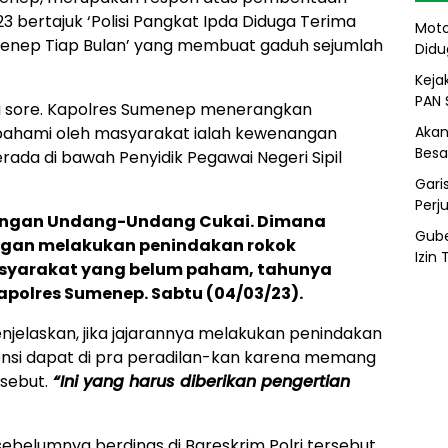
23 bertajuk ‘Polisi Pangkat Ipda Diduga Terima
Moto
enep Tiap Bulan’ yang membuat gaduh sejumlah
Didu
Kejak
PAN 
tu sore. Kapolres Sumenep menerangkan
Akan
pahami oleh masyarakat ialah kewenangan
Besa
rada di bawah Penyidik Pegawai Negeri Sipil
Gari
Perj
dengan Undang-Undang Cukai. Dimana
Gube
ngan melakukan penindakan rokok
Izin
asyarakat yang belum paham, tahunya
Kapolres Sumenep. Sabtu (04/03/23).
njelaskan, jika jajarannya melakukan penindakan
ensi dapat di pra peradilan-kan karena memang
sebut.
“Ini yang harus diberikan pengertian
ebelumnya berdinas di Bareskrim Polri tersebut