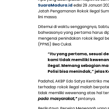
SuaraMadura.id
edisi 29 Januari 20
Jatah Pengamanan Rokok Ilegal Sum
lini massa.
Ditemui di waktu senggangnya, Sab
bahwasanya yang pertama harus di
mengenai penindakan rokok ilegal be
(PPNS) Bea Cukai.
“Itu yang pertama, sesuai 
kami tidak memiliki kewena
ilegal. Memang sebagian m
Polisi bisa menindak,” jelas 
Padahal, AKBP Edo Satya Kentriko me
terhadap rokok ilegal malah berpot
tidak memiliki wewenang atas hal ter
pada masyarakat,”
pintanya.
Berikutnya, Perwira Menengah yang s