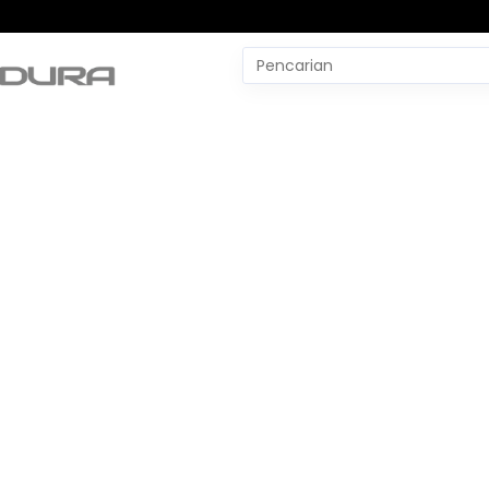
Pencarian
untuk:
#
Yudo Margono
#
YLBH Madura
#
Yaqut Cholil Qoumas
#
Wtp Bpk
#
World Pencak Silat Champio
No Recent Searches Yet.