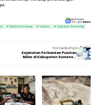
al.
Ikuti Kami
G
o
o
g
l
e
News
ai
Berita Sumenep
hukum
Kapolres Sumenep
Pos berikutnya
Kejahatan Perbankan Puluhan
Miliar di Kabupaten Sumenep,
n
Pelakunya ‘Kyai’?
F
P
a
o
1 Juni 2026
Hukum
25 Februa
Hukum
k
l
t
d