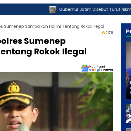
Gubernur Jatim Disebut Turut Nikmati Pungli Izin T
es Sumenep Sampaikan Hal Ini Tentang Rokok Ilegal
P
2178
polres Sumenep
Tentang Rokok Ilegal
Ikuti Kami
G
o
o
g
l
e
News