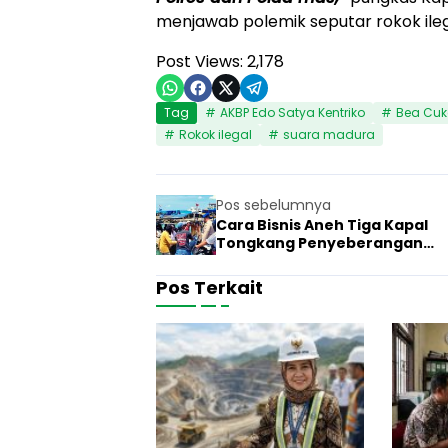
menjawab polemik seputar rokok ileg
Post Views:
2,178
Tag
AKBP Edo Satya Kentriko
Bea Cuk
Rokok ilegal
suara madura
Pos sebelumnya
Cara Bisnis Aneh Tiga Kapal
Tongkang Penyeberangan
Kalianget Talango, Korbanka
Masyarakat
Pos Terkait
G
u
7 Juni 2026
Hukum
b
e