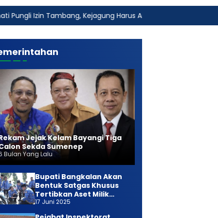
ambang, Kejagung Harus Ambil Alih
Fakta Baru Dugaan Ke
emerintahan
Rekam Jejak Kelam Bayangi Tiga
Calon Sekda Sumenep
6 Bulan Yang Lalu
Bupati Bangkalan Akan
Bentuk Satgas Khusus
Tertibkan Aset Milik
17 Juni 2025
Daerah
Pejabat Inspektorat