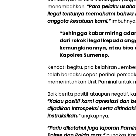
menambahkan.
“Para pelaku usaha
ilegal tentunya memahami bahwa 
anggota kesatuan kami,”
imbuhnya
“Sehingga kabar miring ada
dari rokok ilegal kepada ang
kemungkinannya, atau bisa 
Kapolres Sumenep.
Kendati begitu, pria kelahiran Jemb
telah bereaksi cepat perihal persoa
memerintahkan Unit Paminal untuk m
Baik berita positif ataupun negatif, 
“Kalau positif kami apresiasi dan 
dijadikan introspeksi serta ditindak
instruksikan,”
ungkapnya.
“Perlu diketahui juga laporan Pamina
Polres dan Polda mas,”
pungkas Kap