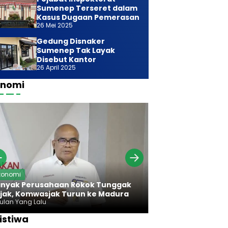
Sumenep Terseret dalam
Kasus Dugaan Pemerasan
26 Mei 2025
Gedung Disnaker
Sumenep Tak Layak
Disebut Kantor
26 April 2025
onomi
Ekonomi
konomi
Bareng Bawan
nyak Perusahaan Rokok Tunggak
Komwasjak Ser
jak, Komwasjak Turun ke Madura
Rokok Madura
Bulan Yang Lalu
7 Bulan Yang Lalu
istiwa