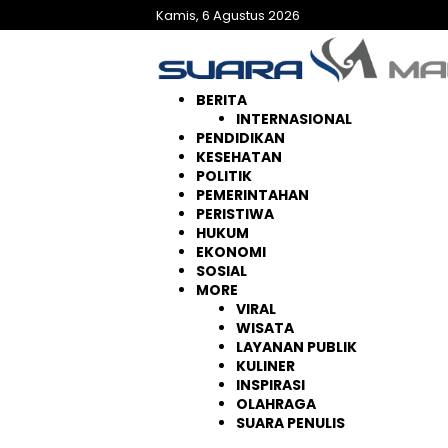
Langsung
Kamis, 6 Agustus 2026
ke
konten
BERITA
INTERNASIONAL
PENDIDIKAN
KESEHATAN
POLITIK
PEMERINTAHAN
PERISTIWA
HUKUM
EKONOMI
SOSIAL
MORE
VIRAL
WISATA
LAYANAN PUBLIK
KULINER
INSPIRASI
OLAHRAGA
SUARA PENULIS