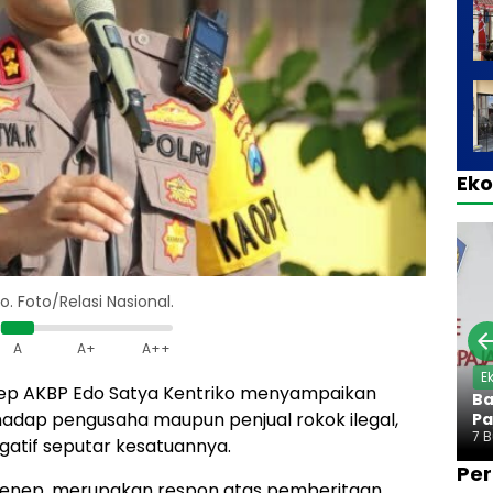
Ek
. Foto/Relasi Nasional.
A
A+
A++
E
ep AKBP Edo Satya Kentriko menyampaikan
Ba
dap pengusaha maupun penjual rokok ilegal,
Pa
7 
atif seputar kesatuannya.
Per
menep, merupakan respon atas pemberitaan