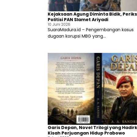
e
a
b
t
u
i
Kejaksaan Agung Diminta Bidik, Perik
t
P
Politisi PAN Slamet Ariyadi
S
u
10 Juni 2026
u
n
SuaraMadura.id – Pengembangan kasus
p
g
dugaan korupsi MBG yang...
l
l
a
i
i
I
B
z
B
i
M
n
S
T
u
a
b
m
s
b
i
a
d
n
i
g
k
,
e
K
P
e
Garis Depan, Novel Trilogi yang Hadir
T
j
Kisah Perjuangan Hidup Prabowo
C
a