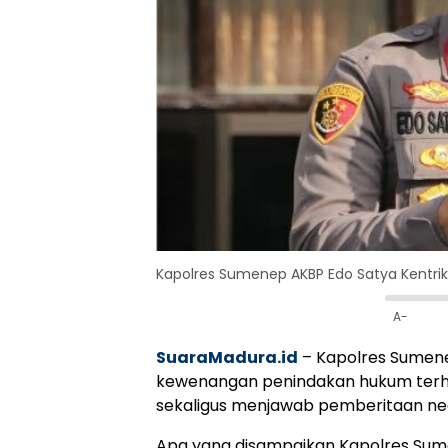
Kapolres Sumenep AKBP Edo Satya Kentriko
A-
SuaraMadura.id
– Kapolres Sumen
kewenangan penindakan hukum terha
sekaligus menjawab pemberitaan neg
Apa yang disampaikan Kapolres Su