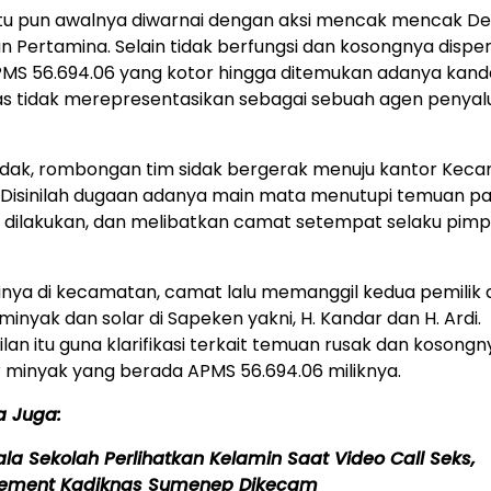
tu pun awalnya diwarnai dengan aksi mencak mencak De
n Pertamina. Selain tidak berfungsi dan kosongnya dispen
APMS 56.694.06 yang kotor hingga ditemukan adanya kan
as tidak merepresentasikan sebagai sebuah agen penyal
sidak, rombongan tim sidak bergerak menuju kantor Kec
 Disinilah dugaan adanya main mata menutupi temuan p
 dilakukan, dan melibatkan camat setempat selaku pimp
nya di kecamatan, camat lalu memanggil kedua pemilik
minyak dan solar di Sapeken yakni, H. Kandar dan H. Ardi.
an itu guna klarifikasi terkait temuan rusak dan kosongn
 minyak yang berada APMS 56.694.06 miliknya.
a Juga:
la Sekolah Perlihatkan Kelamin Saat Video Call Seks,
tement Kadiknas Sumenep Dikecam