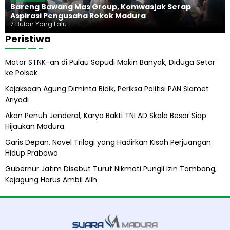
a
Bareng Bawang Mas Group, Komwasjak Serap
h
Aspirasi Pengusaha Rokok Madura
7 Bulan Yang Lalu
Peristiwa
Motor STNK-an di Pulau Sapudi Makin Banyak, Diduga Setor
ke Polsek
Kejaksaan Agung Diminta Bidik, Periksa Politisi PAN Slamet
Ariyadi
Akan Penuh Jenderal, Karya Bakti TNI AD Skala Besar Siap
Hijaukan Madura
Garis Depan, Novel Trilogi yang Hadirkan Kisah Perjuangan
Hidup Prabowo
Gubernur Jatim Disebut Turut Nikmati Pungli Izin Tambang,
Kejagung Harus Ambil Alih