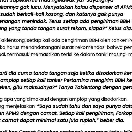
mat Sapeken ini mau ngelawak ya? Sayangnya
kannya gak lucu. Menyatakan kalau dispenser di APM
 sudah berkali-kali kosong, dan katanya gak punya
enangan menindak. Terus setiap ada pengiriman BBM
ng yang tanda tangan surat rekom, siapa?” Ketus dia.
aklentong, setiap kali ada pengiriman BBM oleh tanker P
ka harus menandatangani surat rekomendasi bahwa pen
uai, termasuk memastikan terisi ke dalam tanki masing-
arti dia cuma tanda tangan saja ketika disodorkan ker
amplop setiap kali tanker Pertamina mengirim BBM ke
eken, gitu maksudnya?” Tanya Taklentong dengan ger
ng apa yang dimaksud dengan amplop yang disodorkan,
ng menjelaskan.
“Saya sudah tahu dan saya punya dat
n APMS dengan camat. Setiap kali pengiriman, Forko
 camat dapat minimal satu juta rupiah,” beber dia.