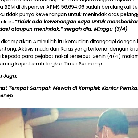
 BBM di dispenser APMS 56.694.06 sudah berulangkali te
ku tidak punya kewenangan untuk menindak atas pelan
kukan,
“Tidak ada kewenangan saya untuk memberika
asi ataupun menindak,” sergah dia. Minggu (3/4).
disampaikan Aminullah itu kemudian ditanggapi dengan 
entong, Aktivis muda dari Ra’as yang terkenal dengan kriti
kepada para pejabat nakal tersebut. Senin (4/4) malam
arung kopi daerah Lingkar Timur Sumenep.
a Juga:
ihat Tempat Sampah Mewah di Komplek Kantor Pemka
enep