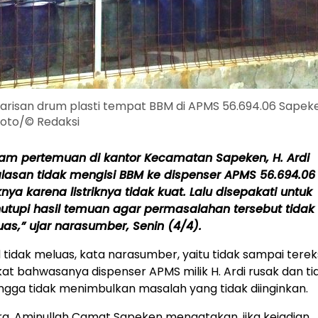
barisan drum plasti tempat BBM di APMS 56.694.06 Sapek
Foto/© Redaksi
am pertemuan di kantor Kecamatan Sapeken, H. Ardi
lasan tidak mengisi BBM ke dispenser APMS 56.694.06
knya karena listriknya tidak kuat. Lalu disepakati untuk
tupi hasil temuan agar permasalahan tersebut tidak
as,” ujar narasumber, Senin (4/4).
tidak meluas, kata narasumber, yaitu tidak sampai tere
t bahwasanya dispenser APMS milik H. Ardi rusak dan tid
ngga tidak menimbulkan masalah yang tidak diinginkan.
a, Aminullah Camat Sapeken mengatakan, jika kejadian