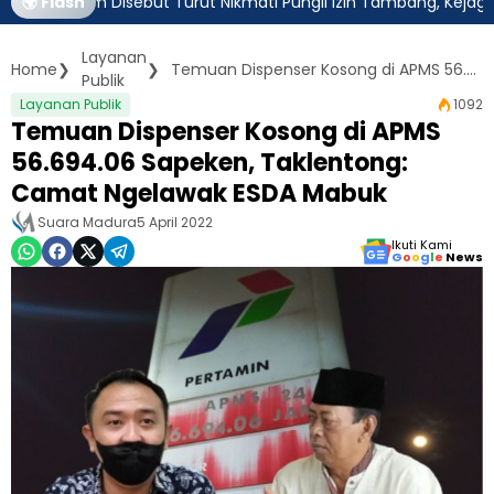
im Disebut Turut Nikmati Pungli Izin Tambang, Kejagung Harus Am
🌍 Flash
Layanan
Home
Temuan Dispenser Kosong di APMS 56.694.06 Sapeken, Taklentong: Camat Ngelawak ESDA Mabuk
Publik
Layanan Publik
1092
Temuan Dispenser Kosong di APMS
56.694.06 Sapeken, Taklentong:
Camat Ngelawak ESDA Mabuk
Suara Madura
5 April 2022
Ikuti Kami
G
o
o
g
l
e
News