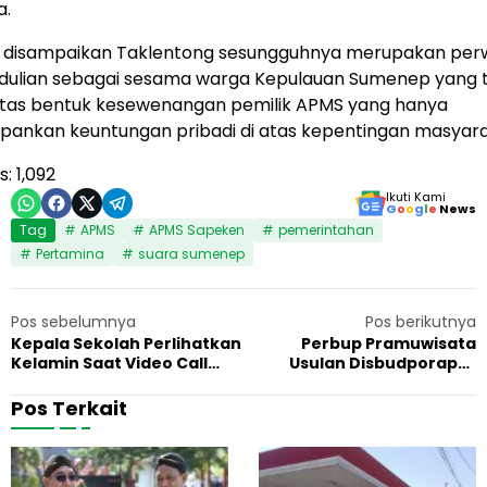
a.
 disampaikan Taklentong sesungguhnya merupakan per
edulian sebagai sesama warga Kepulauan Sumenep yang t
 atas bentuk kesewenangan pemilik APMS yang hanya
ankan keuntungan pribadi di atas kepentingan masyara
s:
1,092
Ikuti Kami
G
o
o
g
l
e
News
Tag
APMS
APMS Sapeken
pemerintahan
Pertamina
suara sumenep
Pos sebelumnya
Pos berikutnya
Kepala Sekolah Perlihatkan
Perbup Pramuwisata
Kelamin Saat Video Call
Usulan Disbudporapar
Seks, Statement Kadiknas
Sumenep, Dinilai Sukses
Sumenep Dikecam
Permalukan Bupati
Pos Terkait