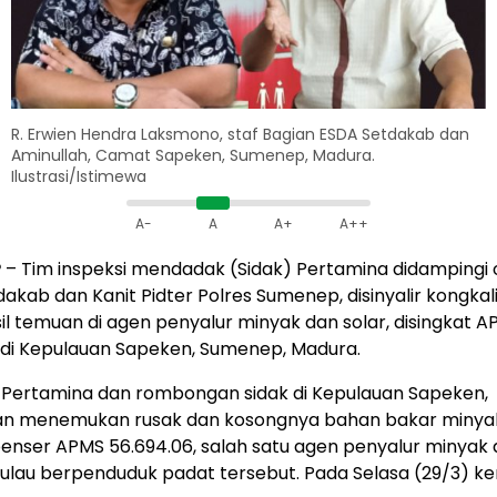
R. Erwien Hendra Laksmono, staf Bagian ESDA Setdakab dan
Aminullah, Camat Sapeken, Sumenep, Madura.
Ilustrasi/Istimewa
A-
A
A+
A++
P
– Tim inspeksi mendadak (Sidak) Pertamina didampingi o
akab dan Kanit Pidter Polres Sumenep, disinyalir kongkal
sil temuan di agen penyalur minyak dan solar, disingkat A
 di Kepulauan Sapeken, Sumenep, Madura.
k Pertamina dan rombongan sidak di Kepulauan Sapeken,
an menemukan rusak dan kosongnya bahan bakar minya
enser APMS 56.694.06, salah satu agen penyalur minyak 
pulau berpenduduk padat tersebut. Pada Selasa (29/3) ke