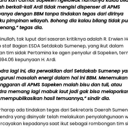
rarti kan Camat Sapeken ngelawak namanya kalau bil
h berkali-kali Ardi tidak mengisi dispenser di APMS
anya dengan BBM tanpa tindakan tegas dari dirinya
ku pimpinan wilayah. Bohong dia kalau bilang tidak p
nang,” tegas dia.
inullah, tak luput dari sasaran kritiknya adalah R. Erwien 
 staf Bagian ESDA Setdakab Sumenep, yang ikut dalam
n tim sidak Pertamina ke agen penyalur di Sapeken, te
94.06 kepunyaan H. Ardi.
dra lagi ini, dia perwakilan dari Setdakab Sumenep y
gurusi masalah energi dalam hal ini BBM. Menemukan
nggaran di APMS Sapeken malah bisu dan tuli, atau
dra memang lagi mabuk laut jadi gak bisa melaporka
mempublikasikan hasil temuannya,” sindir dia.
rharap ada tindakan tegas dari Sekretaris Daerah Sume
endra yang disinyalir telah melakukan penyalahgunaan
ercayakan kepadanya saat ikut sebagai rombongan tim s