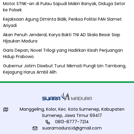
b
Motor STNK-an di Pulau Sapudi Makin Banyak, Diduga Setor
i
ke Polsek
l
A
Kejaksaan Agung Diminta Bidik, Periksa Politisi PAN Slamet
l
Ariyadi
i
h
Akan Penuh Jenderal, Karya Bakti TNI AD Skala Besar Siap
Hijaukan Madura
Garis Depan, Novel Trilogi yang Hadirkan Kisah Perjuangan
Hidup Prabowo
Gubernur Jatim Disebut Turut Nikmati Pungli Izin Tambang,
Kejagung Harus Ambil Alih
Manggeling, Kolor, Kec. Kota Sumenep, Kabupaten
Sumenep, Jawa Timur 69417
0813-8777-7214
suaramadura.id@gmail.com