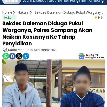
rnur Jatim Disebut Turut Nikmati Pungli Izin Tambang, Kejagung 
🌍 Flash
Home
Hukum
Sekdes Daleman Diduga Pukul Warganya, Polres Sampang Akan Naikan Kasusnya Ke Tahap Penyidikan
Hukum
1464
Sekdes Daleman Diduga Pukul
Warganya, Polres Sampang Akan
Naikan Kasusnya Ke Tahap
Penyidikan
Suara Madura
30 September 2023
Ikuti Kami
G
o
o
g
l
e
News