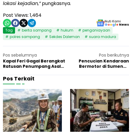
lokasi kejadian,”
pungkasnya.
Post Views:
1,464
Ikuti Kami
G
o
o
g
l
e
News
Tag
berita sampang
hukum
penganiayaan
polres sampang
Sekdes Daleman
suara madura
Pos sebelumnya
Pos berikutnya
Kapal Feri Gagal Berangkat
Pencucian Kendaraan
Ratusan Penumpang Asal
Bermotor di Sumenep
Pulau Sapudi Jadi Korban
Diduga Tak Kantongi Izin
Penggunaan Air Tanah
Pos Terkait
G
F
7 Juni 2026
Hukum
1
u
a
b
k
e
t
r
a