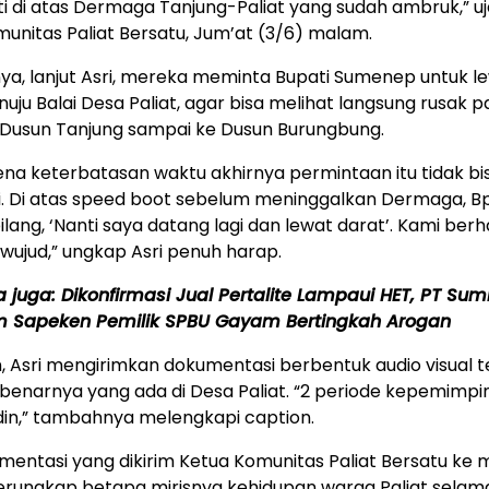
i di atas Dermaga Tanjung-Paliat yang sudah ambruk,” uja
unitas Paliat Bersatu, Jum’at (3/6) malam.
a, lanjut Asri, mereka meminta Bupati Sumenep untuk l
uju Balai Desa Paliat, agar bisa melihat langsung rusak 
i Dusun Tanjung sampai ke Dusun Burungbung.
ena keterbatasan waktu akhirnya permintaan itu tidak bi
. Di atas speed boot sebelum meninggalkan Dermaga, Bp
lang, ‘Nanti saya datang lagi dan lewat darat’. Kami ber
wujud,” ungkap Asri penuh harap.
a juga:
Dikonfirmasi Jual Pertalite Lampaui HET, PT Sum
m Sapeken Pemilik SPBU Gayam Bertingkah Arogan
 Asri mengirimkan dokumentasi berbentuk audio visual 
ebenarnya yang ada di Desa Paliat. “2 periode kepemimp
in,” tambahnya melengkapi caption.
mentasi yang dikirim Ketua Komunitas Paliat Bersatu ke 
terungkap betapa mirisnya kehidupan warga Paliat selam