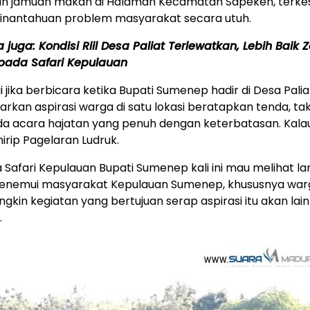
dan jamuan makan di Halaman Kecamatan Sapeken, terke
ginantahuan problem masyarakat secara utuh.
a juga:
Kondisi Riil Desa Paliat Terlewatkan, Lebih Baik
pada Safari Kepulauan
i jika berbicara ketika Bupati Sumenep hadir di Desa Paliat
kan aspirasi warga di satu lokasi beratapkan tenda, t
da acara hajatan yang penuh dengan keterbatasan. Kala
mirip Pagelaran Ludruk.
a Safari Kepulauan Bupati Sumenep kali ini mau melihat l
nemui masyarakat Kepulauan Sumenep, khususnya war
ungkin kegiatan yang bertujuan serap aspirasi itu akan lain
.