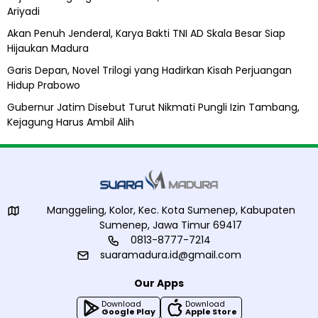
l
Ariyadi
i
h
Akan Penuh Jenderal, Karya Bakti TNI AD Skala Besar Siap
Hijaukan Madura
Garis Depan, Novel Trilogi yang Hadirkan Kisah Perjuangan
Hidup Prabowo
Gubernur Jatim Disebut Turut Nikmati Pungli Izin Tambang,
Kejagung Harus Ambil Alih
Manggeling, Kolor, Kec. Kota Sumenep, Kabupaten
Sumenep, Jawa Timur 69417
0813-8777-7214
suaramadura.id@gmail.com
Our Apps
Download
Download
Google Play
Apple Store