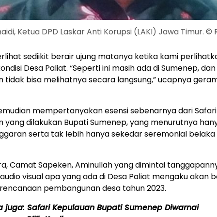
aidi, Ketua DPD Laskar Anti Korupsi (LAKI) Jawa Timur. © 
erlihat sediikit berair ujung matanya ketika kami perlihat
ondisi Desa Paliat. “Seperti ini masih ada di Sumenep, dan 
 tidak bisa melihatnya secara langsung,” ucapnya geram
kemudian mempertanyakan esensi sebenarnya dari Safari
n yang dilakukan Bupati Sumenep, yang menurutnya han
garan serta tak lebih hanya sekedar seremonial belaka
a, Camat Sapeken, Aminullah yang dimintai tanggapanny
udio visual apa yang ada di Desa Paliat mengaku akan 
rencanaan pembangunan desa tahun 2023.
a juga:
Safari Kepulauan Bupati Sumenep Diwarnai