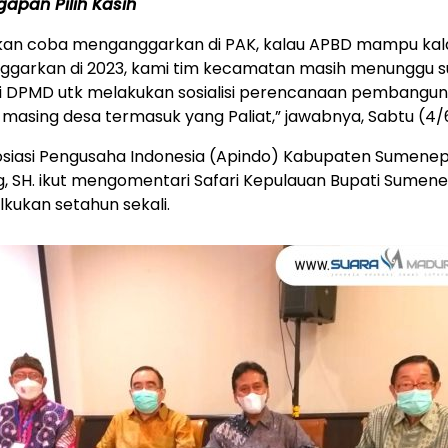
apan Pilih Kasih
akan coba menganggarkan di PAK, kalau APBD mampu kala
nggarkan di 2023, kami tim kecamatan masih menunggu s
ri DPMD utk melakukan sosialisi perencanaan pembangu
 masing desa termasuk yang Paliat,” jawabnya, Sabtu (4/
osiasi Pengusaha Indonesia (Apindo) Kabupaten Sumenep
, SH. ikut mengomentari Safari Kepulauan Bupati Sumen
lkukan setahun sekali.