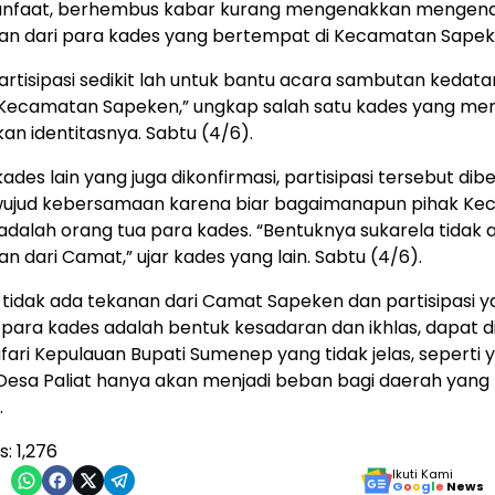
nfaat, berhembus kabar kurang mengenakkan mengena
n dari para kades yang bertempat di Kecamatan Sapek
artisipasi sedikit lah untuk bantu acara sambutan kedat
i Kecamatan Sapeken,” ungkap salah satu kades yang me
kan identitasnya. Sabtu (4/6).
ades lain yang juga dikonfirmasi, partisipasi tersebut dib
wujud kebersamaan karena biar bagaimanapun pihak K
dalah orang tua para kades. “Bentuknya sukarela tidak 
n dari Camat,” ujar kades yang lain. Sabtu (4/6).
tidak ada tekanan dari Camat Sapeken dan partisipasi 
 para kades adalah bentuk kesadaran dan ikhlas, dapat 
ari Kepulauan Bupati Sumenep yang tidak jelas, seperti 
i Desa Paliat hanya akan menjadi beban bagi daerah yang
.
s:
1,276
Ikuti Kami
G
o
o
g
l
e
News