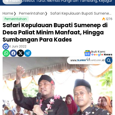
sebut Turut Nikmati Pungli Izin Tambang, Kejagung Harus Ambil A
🌍 Flash
Home
Pemerintahan
Safari Kepulauan Bupati Sumenep di Desa Paliat Minim Manfaat, Hingga Sumbangan Para Kades
Pemerintahan
1276
Safari Kepulauan Bupati Sumenep di
Desa Paliat Minim Manfaat, Hingga
Sumbangan Para Kades
4 Juni 2022
Ikuti Kami
G
o
o
g
l
e
News