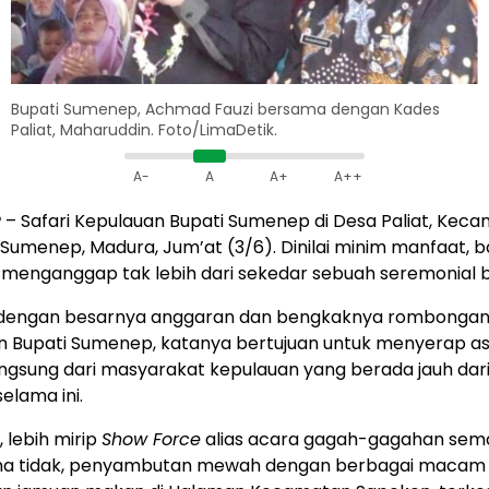
Bupati Sumenep, Achmad Fauzi bersama dengan Kades
Paliat, Maharuddin. Foto/LimaDetik.
A-
A
A+
A++
P
– Safari Kepulauan Bupati Sumenep di Desa Paliat, Kec
Sumenep, Madura, Jum’at (3/6). Dinilai minim manfaat, 
menganggap tak lebih dari sekedar sebuah seremonial b
 dengan besarnya anggaran dan bengkaknya rombongan 
n Bupati Sumenep, katanya bertujuan untuk menyerap as
ngsung dari masyarakat kepulauan yang berada jauh dari
lama ini.
 lebih mirip
Show Force
alias acara gagah-gagahan sem
a tidak, penyambutan mewah dengan berbagai macam