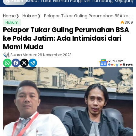
m Disebut Turut Nikmati Pungli Izin Tambang, Kejagung Harus Am
🌍 Flash
Home
Hukum
Pelapor Tukar Guling Perumahan BSA ke Polda Jatim: Ada Intimidasi dari Mami Muda
Hukum
3109
Pelapor Tukar Guling Perumahan BSA
ke Polda Jatim: Ada Intimidasi dari
Mami Muda
Suara Madura
26 November 2023
Ikuti Kami
G
o
o
g
l
e
News