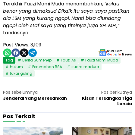
Terakhir Fauzi Mami Muda menambahkan,
“kalau
benar yang dimaksud Dikdik itu saya, saya pastikan
dia LSM yang kurang ngopi. Nanti bisa diundang
ngopi oleh staf saya yang titelnya juga SH. MH.,”
tandasnya.
Post Views:
3,109
Ikuti Kami
G
o
o
g
l
e
News
Tag
Berita Sumenep
Fauzi As
Fauzi Mami Muda
hukum
Perumahan BSA
suara madura
tukar guling
Pos sebelumnya
Pos berikutnya
Jenderal Yang Meresahkan
Kisah Tersangka Tiga
Lansia
Pos Terkait