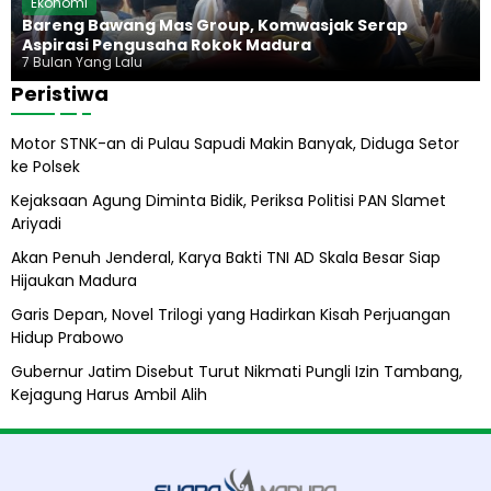
Ekonomi
o
a
Bareng Bawang Mas Group, Komwasjak Serap
w
r
Aspirasi Pengusaha Rokok Madura
o
u
7 Bulan Yang Lalu
s
Peristiwa
A
b
Motor STNK-an di Pulau Sapudi Makin Banyak, Diduga Setor
i
ke Polsek
l
A
Kejaksaan Agung Diminta Bidik, Periksa Politisi PAN Slamet
l
Ariyadi
i
h
Akan Penuh Jenderal, Karya Bakti TNI AD Skala Besar Siap
Hijaukan Madura
Garis Depan, Novel Trilogi yang Hadirkan Kisah Perjuangan
Hidup Prabowo
Gubernur Jatim Disebut Turut Nikmati Pungli Izin Tambang,
Kejagung Harus Ambil Alih