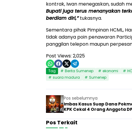
kontrak, Iwan menegaskan, sudah me
Bupati juga terus menanyakan terkait
berdiam diri,”
tukasnya.
Sementara pihak Pimpinan HCML, Ham
tidak adanya poin penawaran Partic
panggilan telepon maupun perpesa
Post Views:
2,025
Tag
Berita Sumenep
ekonomi
H
suara madura
Sumenep
Pos sebelumnya
Imbas Kasus Suap Dana Pokm
KPK Cekal 4 Orang Anggota D
Jatim
Pos Terkait