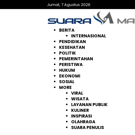
Langsung
Jumat, 7 Agustus 2026
ke
konten
BERITA
INTERNASIONAL
PENDIDIKAN
KESEHATAN
POLITIK
PEMERINTAHAN
PERISTIWA
HUKUM
EKONOMI
SOSIAL
MORE
VIRAL
WISATA
LAYANAN PUBLIK
KULINER
INSPIRASI
OLAHRAGA
SUARA PENULIS