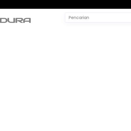
Pencarian
untuk:
#
Yudo Margono
#
YLBH Madura
#
Yaqut Cholil Qoumas
#
Wtp Bpk
#
World Pencak Silat Champio
No Recent Searches Yet.