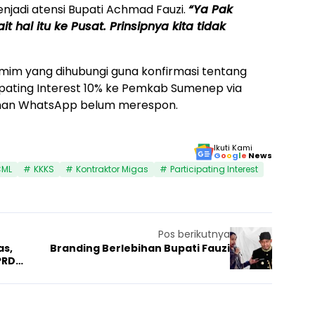
njadi atensi Bupati Achmad Fauzi.
“Ya Pak
 hal itu ke Pusat. Prinsipnya kita tidak
im yang dihubungi guna konfirmasi tentang
ipating Interest 10% ke Pemkab Sumenep via
nan WhatsApp belum merespon.
Ikuti Kami
G
o
o
g
l
e
News
CML
KKKS
Kontraktor Migas
Participating Interest
Pos berikutnya
as,
Branding Berlebihan Bupati Fauzi
PRD