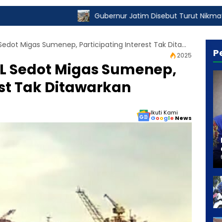
Gubernur Jatim Disebut Turut Nikmati Pungli Izin Tam
Pelanggaran... HCML Sedot Migas Sumenep, Participating Interest Tak Ditawarkan
P
2025
 Sedot Migas Sumenep,
est Tak Ditawarkan
Ikuti Kami
G
o
o
g
l
e
News