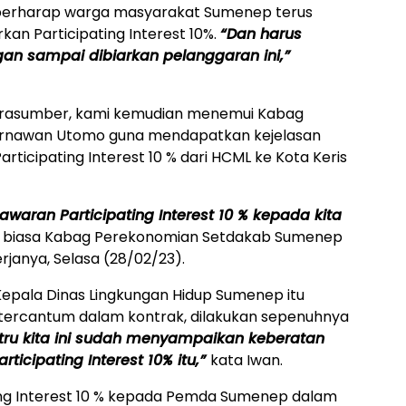
 berharap warga masyarakat Sumenep terus
n Participating Interest 10%.
“Dan harus
gan sampai dibiarkan pelanggaran ini,”
arasumber, kami kemudian menemui Kabag
rnawan Utomo guna mendapatkan kejelasan
ticipating Interest 10 % dari HCML ke Kota Keris
aran Participating Interest 10 % kepada kita
n, biasa Kabag Perekonomian Setdakab Sumenep
erjanya, Selasa (28/02/23).
Kepala Dinas Lingkungan Hidup Sumenep itu
ercantum dalam kontrak, dilakukan sepenuhnya
tru kita ini sudah menyampaikan keberatan
icipating Interest 10% itu,”
kata Iwan.
ing Interest 10 % kepada Pemda Sumenep dalam