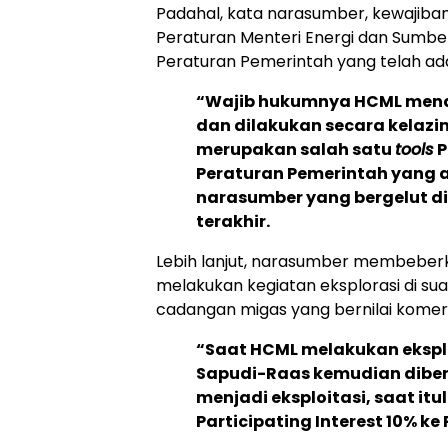
Padahal, kata narasumber, kewajiba
Peraturan Menteri Energi dan Sumbe
Peraturan Pemerintah yang telah ada
“Wajib hukumnya HCML mena
dan dilakukan secara kelazi
merupakan salah satu
tools
P
Peraturan Pemerintah yang 
narasumber yang bergelut di
terakhir.
Lebih lanjut, narasumber membeberka
melakukan kegiatan eksplorasi di su
cadangan migas yang bernilai komers
“Saat HCML melakukan eksplo
Sapudi-Raas kemudian dibe
menjadi eksploitasi, saat i
Participating Interest 10% 