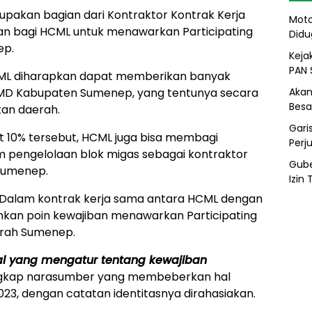
pakan bagian dari Kontraktor Kontrak Kerja
Moto
an bagi HCML untuk menawarkan Participating
Didu
ep.
Kejak
PAN 
 HCML diharapkan dapat memberikan banyak
Akan
BUMD Kabupaten Sumenep, yang tentunya secara
Besa
an daerah.
Gari
est 10% tersebut, HCML juga bisa membagi
Perj
pengelolaan blok migas sebagai kontraktor
Gube
Sumenep.
Izin
 Dalam kontrak kerja sama antara HCML dengan
kan poin kewajiban menawarkan Participating
erah Sumenep.
al yang mengatur tentang kewajiban
kap narasumber yang membeberkan hal
023, dengan catatan identitasnya dirahasiakan.