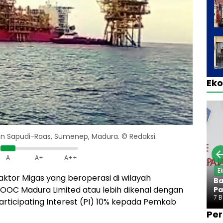
Ek
ran Sapudi-Raas, Sumenep, Madura. © Redaksi.
A
A+
A++
E
aktor Migas yang beroperasi di wilayah
Ba
OC Madura Limited atau lebih dikenal dengan
Pa
7 
rticipating Interest (PI) 10% kepada Pemkab
Per