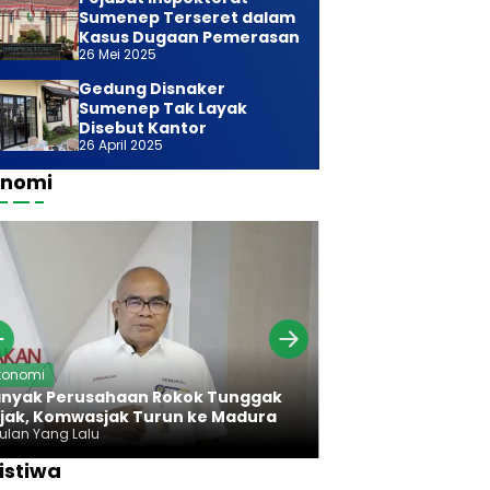
Sumenep Terseret dalam
Kasus Dugaan Pemerasan
26 Mei 2025
Gedung Disnaker
Sumenep Tak Layak
Disebut Kantor
26 April 2025
onomi
Ekonomi
konomi
Bareng Bawan
nyak Perusahaan Rokok Tunggak
Komwasjak Ser
jak, Komwasjak Turun ke Madura
Rokok Madura
Bulan Yang Lalu
7 Bulan Yang Lalu
istiwa