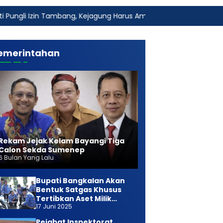
bang, Kejagung Harus Ambil Alih
Fakta Baru Dugaan Kete
emerintahan
Rekam Jejak Kelam Bayangi Tiga
Calon Sekda Sumenep
6 Bulan Yang Lalu
Bupati Bangkalan Akan
Bentuk Satgas Khusus
Tertibkan Aset Milik
17 Juni 2025
Daerah
Pejabat Inspektorat