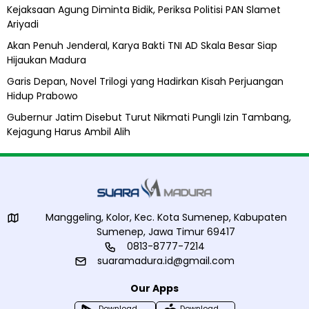
d
A
Kejaksaan Agung Diminta Bidik, Periksa Politisi PAN Slamet
a
l
Ariyadi
2
i
0
h
Akan Penuh Jenderal, Karya Bakti TNI AD Skala Besar Siap
2
Hijaukan Madura
4
Garis Depan, Novel Trilogi yang Hadirkan Kisah Perjuangan
Hidup Prabowo
Gubernur Jatim Disebut Turut Nikmati Pungli Izin Tambang,
Kejagung Harus Ambil Alih
Manggeling, Kolor, Kec. Kota Sumenep, Kabupaten
Sumenep, Jawa Timur 69417
0813-8777-7214
suaramadura.id@gmail.com
Our Apps
Download
Download