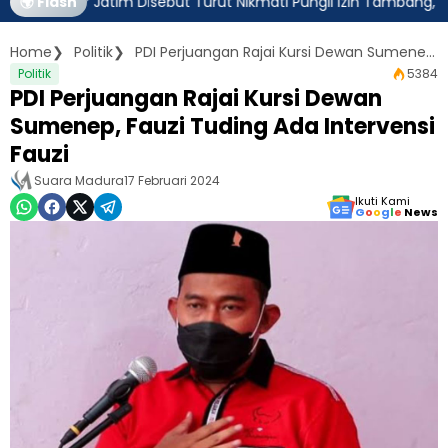
rnur Jatim Disebut Turut Nikmati Pungli Izin Tambang, Kejagung
🌍 Flash
Home
Politik
PDI Perjuangan Rajai Kursi Dewan Sumenep, Fauzi Tuding Ada Intervensi Fauzi
Politik
5384
PDI Perjuangan Rajai Kursi Dewan
Sumenep, Fauzi Tuding Ada Intervensi
Fauzi
Suara Madura
17 Februari 2024
Ikuti Kami
G
o
o
g
l
e
News