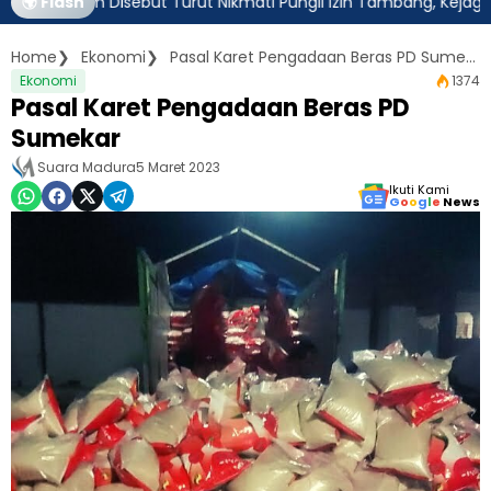
atim Disebut Turut Nikmati Pungli Izin Tambang, Kejagung Harus 
🌍 Flash
Home
Ekonomi
Pasal Karet Pengadaan Beras PD Sumekar
Ekonomi
1374
Pasal Karet Pengadaan Beras PD
Sumekar
Suara Madura
5 Maret 2023
Ikuti Kami
G
o
o
g
l
e
News