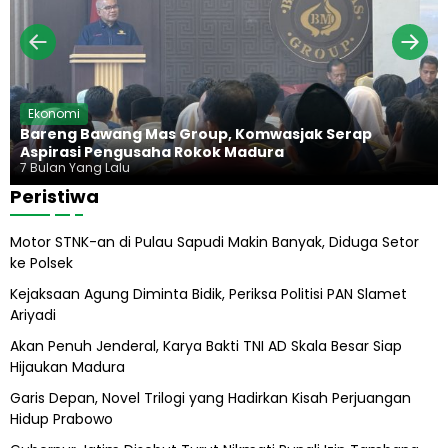
d
j
u
a
p
g
P
u
r
n
a
g
b
H
Ekonomi
o
a
Bareng Bawang Mas Group, Komwasjak Serap
w
r
Aspirasi Pengusaha Rokok Madura
o
u
7 Bulan Yang Lalu
s
Peristiwa
A
b
Motor STNK-an di Pulau Sapudi Makin Banyak, Diduga Setor
i
ke Polsek
l
A
Kejaksaan Agung Diminta Bidik, Periksa Politisi PAN Slamet
l
Ariyadi
i
h
Akan Penuh Jenderal, Karya Bakti TNI AD Skala Besar Siap
Hijaukan Madura
Garis Depan, Novel Trilogi yang Hadirkan Kisah Perjuangan
Hidup Prabowo