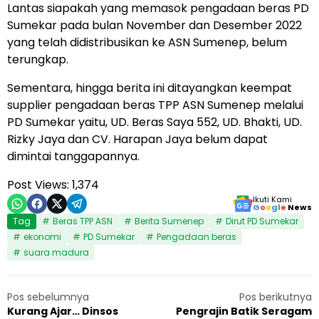
Lantas siapakah yang memasok pengadaan beras PD
Sumekar pada bulan November dan Desember 2022
yang telah didistribusikan ke ASN Sumenep, belum
terungkap.
Sementara, hingga berita ini ditayangkan keempat
supplier pengadaan beras TPP ASN Sumenep melalui
PD Sumekar yaitu, UD. Beras Saya 552, UD. Bhakti, UD.
Rizky Jaya dan CV. Harapan Jaya belum dapat
dimintai tanggapannya.
Post Views:
1,374
Ikuti Kami
G
o
o
g
l
e
News
Tag
Beras TPP ASN
Berita Sumenep
Dirut PD Sumekar
ekonomi
PD Sumekar
Pengadaan beras
suara madura
Pos sebelumnya
Pos berikutnya
Kurang Ajar… Dinsos
Pengrajin Batik Seragam