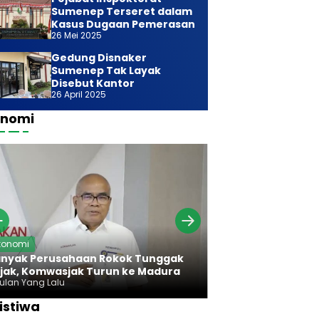
Sumenep Terseret dalam
Kasus Dugaan Pemerasan
26 Mei 2025
Gedung Disnaker
Sumenep Tak Layak
Disebut Kantor
26 April 2025
onomi
Ekonomi
konomi
Bareng Bawan
nyak Perusahaan Rokok Tunggak
Komwasjak Ser
jak, Komwasjak Turun ke Madura
Rokok Madura
Bulan Yang Lalu
7 Bulan Yang Lalu
istiwa