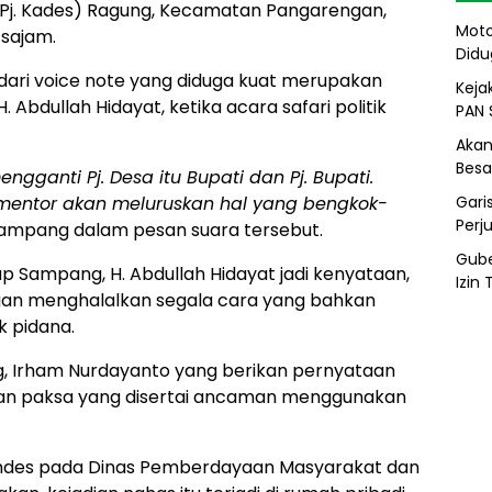
j. Kades) Ragung, Kecamatan Pangarengan,
Moto
sajam.
Didu
dari voice note yang diduga kuat merupakan
Kejak
bdullah Hidayat, ketika acara safari politik
PAN 
Akan
Besa
ganti Pj. Desa itu Bupati dan Pj. Bupati.
Gari
mentor akan meluruskan hal yang bengkok-
Perj
Sampang dalam pesan suara tersebut.
Gube
Sampang, H. Abdullah Hidayat jadi kenyataan,
Izin
an menghalalkan segala cara yang bahkan
k pidana.
ng, Irham Nurdayanto yang berikan pernyataan
an paksa yang disertai ancaman menggunakan
emdes pada Dinas Pemberdayaan Masyarakat dan