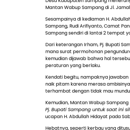
Desa Kabupaten Sampang menerangkan
Mantan Wabup Sampang di Jl. Jamalud
Sesampainya di kediaman H. Abdullah
Sampang, Rudi Arifiyanto, Camat Pa
Sampang sendiri di lantai 2 tempat ya
Dari keterangan Irham, Pj. Bupati S
mana surat permohonan pengunduran 
kemudian dijawab bahwa hal terseb
peraturan yang berlaku.
Kendati begitu, nampaknya jawab
naik pitam karena merasa ambisinya 
terhambat dengan tidak mau mundurn
Kemudian, Mantan Wabup Sampang me
Pj. Bupati Sampang untuk saat ini s
ucapan H. Abdullah Hidayat pada Sab
Hebatnya, seperti kerbau yang ditu