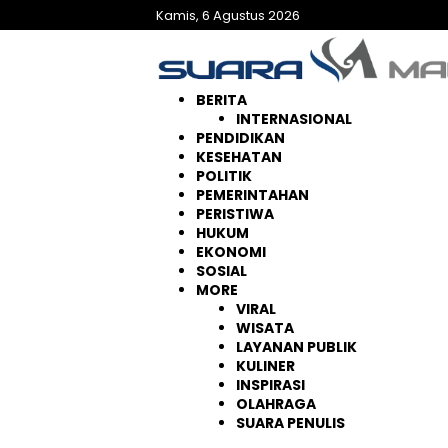
Langsung
Kamis, 6 Agustus 2026
ke
konten
BERITA
INTERNASIONAL
PENDIDIKAN
KESEHATAN
POLITIK
PEMERINTAHAN
PERISTIWA
HUKUM
EKONOMI
SOSIAL
MORE
VIRAL
WISATA
LAYANAN PUBLIK
KULINER
INSPIRASI
OLAHRAGA
SUARA PENULIS