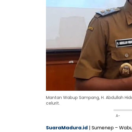
Mantan Wabup Sampang, H. Abdullah Hid
celurit.
A-
SuaraMadura.id
| Sumenep – Wab