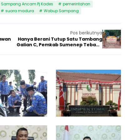
 Sampang Ancam Pj Kades
pemerintahan
suara madura
Wabup Sampang
Pos berikutnya
lawan
Hanya Berani Tutup Satu Tambang
Galian C, Pemkab Sumenep Tebang
Pilih
B
P
u
e
026
an
17 Juni 2025
Pemerintahan
26 Mei 20
Pemerin
p
j
a
a
t
b
i
a
B
t
a
I
n
n
g
s