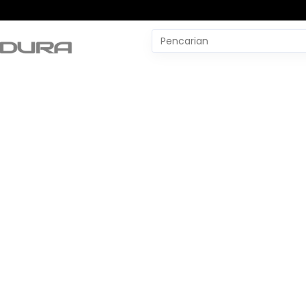
Pencarian
untuk:
#
Yudo Margono
#
YLBH Madura
#
Yaqut Cholil Qoumas
#
Wtp Bpk
#
World Pencak Silat Champio
No Recent Searches Yet.