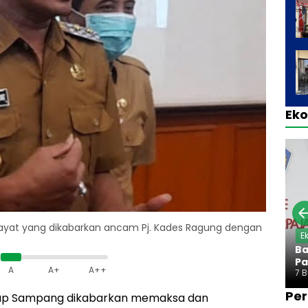
Ek
ayat yang dikabarkan ancam Pj. Kades Ragung dengan
E
Ba
Pa
A
A+
A++
7 
Per
up Sampang dikabarkan memaksa dan