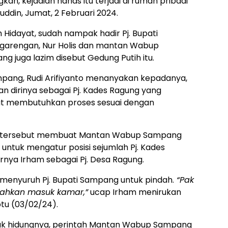
, kejadian nahas itu terjadi di rumah pribadi
din, Jumat, 2 Februari 2024.
 Hidayat, sudah nampak hadir Pj. Bupati
ngarengan, Nur Holis dan mantan Wabup
ng juga lazim disebut Gedung Putih itu.
ampang, Rudi Arifiyanto menanyakan kepadanya,
dirinya sebagai Pj. Kades Ragung yang
ut membutuhkan proses sesuai dengan
an tersebut membuat Mantan Wabup Sampang
untuk mengatur posisi sejumlah Pj. Kades
ya Irham sebagai Pj. Desa Ragung.
nyuruh Pj. Bupati Sampang untuk pindah.
“Pak
ilahkan masuk kamar,”
ucap Irham menirukan
tu (03/02/24).
suk hidungnya, perintah Mantan Wabup Sampang