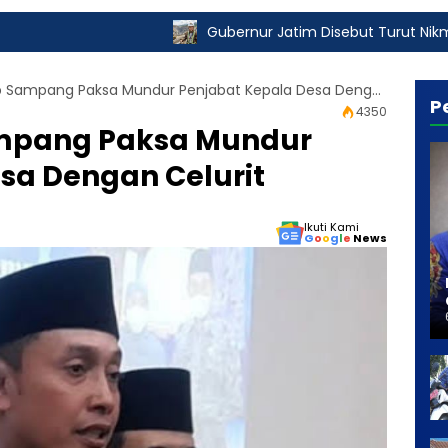
Gubernur Jatim Disebut Turut Nikmati Pungli Izin T
Mantan Wabup Sampang Paksa Mundur Penjabat Kepala Desa Dengan Celurit
P
4350
mpang Paksa Mundur
sa Dengan Celurit
Ikuti Kami
G
o
o
g
l
e
News