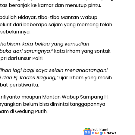
lantas beranjak ke kamar dan menutup pintu.
Abdullah Hidayat, tiba-tiba Mantan Wabup
elurit dari beberapa sajam yang memang telah
t sebelumnya.
-habisan, kata beliau yang kemudian
buka dari sarungnya,”
kata Irham yang sontak
i dari unsur Polri.
ilihan lagi bagi saya selain menandatangani
dari Pj. Kades Ragung,”
ujar Irham yang masih
bat peristiwa itu.
 Arifiyanto maupun Mantan Wabup Sampang H.
ditayangkan belum bisa dimintai tanggapannya
rham di Gedung Putih.
Ikuti Kami
G
o
o
g
l
e
News