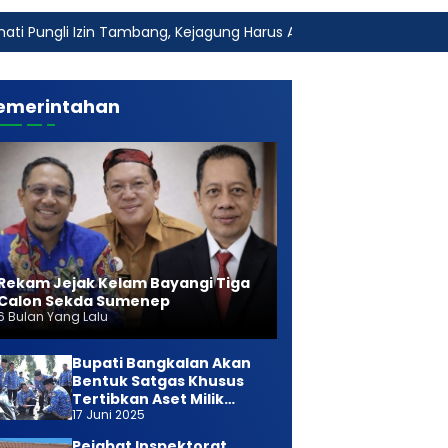
ambang, Kejagung Harus Ambil Alih
Fakta Baru Dugaan Ke
emerintahan
Rekam Jejak Kelam Bayangi Tiga
Calon Sekda Sumenep
6 Bulan Yang Lalu
Bupati Bangkalan Akan
Bentuk Satgas Khusus
Tertibkan Aset Milik
17 Juni 2025
Daerah
Pejabat Inspektorat