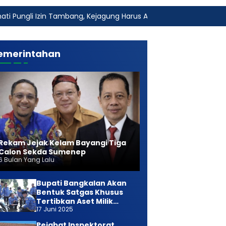
 Tambang, Kejagung Harus Ambil Alih
Fakta Baru Dugaan K
emerintahan
Rekam Jejak Kelam Bayangi Tiga
Calon Sekda Sumenep
6 Bulan Yang Lalu
Bupati Bangkalan Akan
Bentuk Satgas Khusus
Tertibkan Aset Milik
17 Juni 2025
Daerah
Pejabat Inspektorat