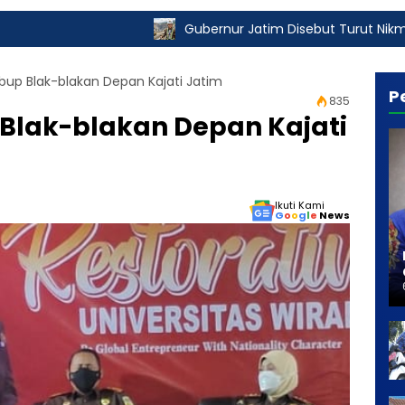
Gubernur Jatim Disebut Turut Nikmati Pungli Izin
bup Blak-blakan Depan Kajati Jatim
P
835
Blak-blakan Depan Kajati
Ikuti Kami
G
o
o
g
l
e
News