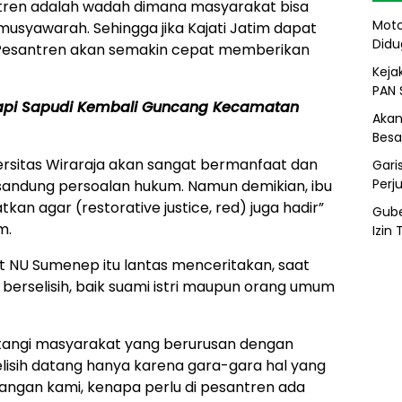
tren adalah wadah dimana masyarakat bisa
Moto
syawarah. Sehingga jika Kajati Jatim dapat
Didu
di Pesantren akan semakin cepat memberikan
Kejak
PAN 
pi Sapudi Kembali Guncang Kecamatan
Akan
Besa
iversitas Wiraraja akan sangat bermanfaat dan
Gari
Perj
andung persoalan hukum. Namun demikian, ibu
atkan agar (restorative justice, red) juga hadir”
Gube
m.
Izin
t NU Sumenep itu lantas menceritakan, saat
berselisih, baik suami istri maupun orang umum
datangi masyarakat yang berurusan dengan
elisih datang hanya karena gara-gara hal yang
bangan kami, kenapa perlu di pesantren ada