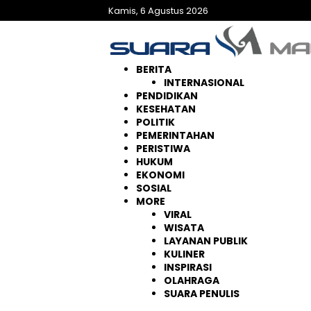
Langsung
Kamis, 6 Agustus 2026
ke
konten
BERITA
INTERNASIONAL
PENDIDIKAN
KESEHATAN
POLITIK
PEMERINTAHAN
PERISTIWA
HUKUM
EKONOMI
SOSIAL
MORE
VIRAL
WISATA
LAYANAN PUBLIK
KULINER
INSPIRASI
OLAHRAGA
SUARA PENULIS