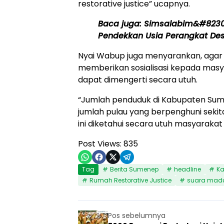
restorative justice” ucapnya.
Baca juga:
Simsalabim&#8230
Pendekkan Usia Perangkat De
Nyai Wabup juga menyarankan, agar 
memberikan sosialisasi kepada masyar
dapat dimengerti secara utuh.
“Jumlah penduduk di Kabupaten Sumen
jumlah pulau yang berpenghuni sekitar
ini diketahui secara utuh masyarakat
Post Views:
835
Tag
Berita Sumenep
headline
Ka
Rumah Restorative Justice
suara mad
Pos sebelumnya