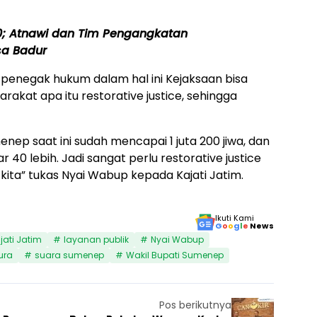
; Atnawi dan Tim Pengangkatan
sa Badur
penegak hukum dalam hal ini Kejaksaan bisa
akat apa itu restorative justice, sehingga
ep saat ini sudah mencapai 1 juta 200 jiwa, dan
 40 lebih. Jadi sangat perlu restorative justice
 kita” tukas Nyai Wabup kepada Kajati Jatim.
Ikuti Kami
G
o
o
g
l
e
News
jati Jatim
layanan publik
Nyai Wabup
ura
suara sumenep
Wakil Bupati Sumenep
Pos berikutnya