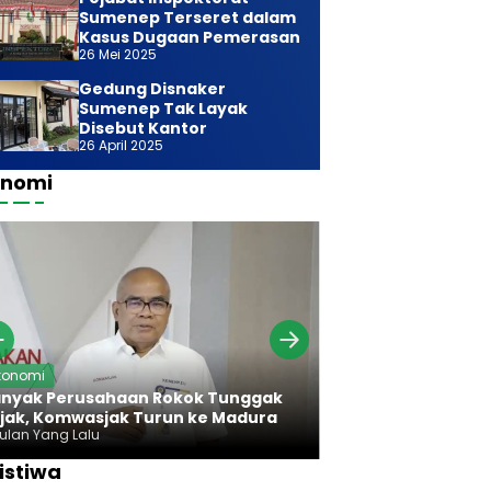
Sumenep Terseret dalam
Kasus Dugaan Pemerasan
26 Mei 2025
Gedung Disnaker
Sumenep Tak Layak
Disebut Kantor
26 April 2025
onomi
Ekonomi
konomi
Bareng Bawan
nyak Perusahaan Rokok Tunggak
Komwasjak Ser
jak, Komwasjak Turun ke Madura
Rokok Madura
Bulan Yang Lalu
7 Bulan Yang Lalu
istiwa