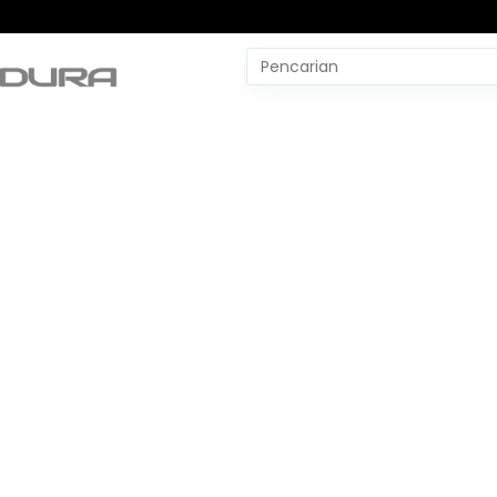
Pencarian
untuk:
#
Yudo Margono
#
YLBH Madura
#
Yaqut Cholil Qoumas
#
Wtp Bpk
#
World Pencak Silat Champio
No Recent Searches Yet.