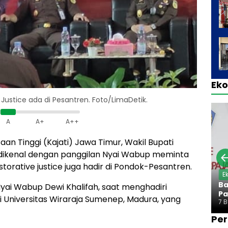
Ek
ustice ada di Pesantren. Foto/LimaDetik.
A
A+
A++
an Tinggi (Kajati) Jawa Timur, Wakil Bupati
ni dikenal dengan panggilan Nyai Wabup meminta
orative justice juga hadir di Pondok-Pesantren.
E
Ba
yai Wabup Dewi Khalifah, saat menghadiri
Pa
di Universitas Wiraraja Sumenep, Madura, yang
7 
Per