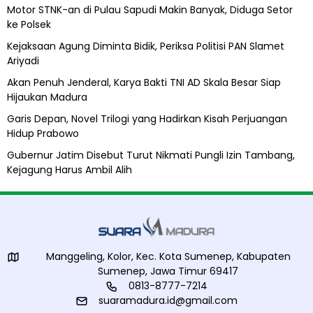
b
Motor STNK-an di Pulau Sapudi Makin Banyak, Diduga Setor
i
ke Polsek
l
A
Kejaksaan Agung Diminta Bidik, Periksa Politisi PAN Slamet
l
Ariyadi
i
h
Akan Penuh Jenderal, Karya Bakti TNI AD Skala Besar Siap
Hijaukan Madura
Garis Depan, Novel Trilogi yang Hadirkan Kisah Perjuangan
Hidup Prabowo
Gubernur Jatim Disebut Turut Nikmati Pungli Izin Tambang,
Kejagung Harus Ambil Alih
Manggeling, Kolor, Kec. Kota Sumenep, Kabupaten
Sumenep, Jawa Timur 69417
0813-8777-7214
suaramadura.id@gmail.com