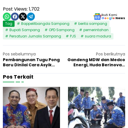
Post Views:
1,702
Ikuti Kami
G
o
o
g
l
e
News
Tag
Bappelitbangda Sampang
berita sampang
Bupati Sampang
OPD Sampang
pemerintahan
Persatuan Jurnalis Sampang
PJS
suara madura
Pos sebelumnya
Pos berikutnya
Pembangunan Tugu Pong
Gandeng MDW dan Medco
Baru Dinilai Cara Asyik
Energi, Huda Berinovasi
Buang Anggaran Ala DLH
Ciptakan Mesin Pengaduk
Sumenep
Petis
Pos Terkait
R
B
20 Februari 2026
Pemerintahan
1
e
u
k
p
a
a
m
t