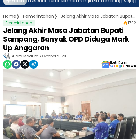
tim Disebut Turut Nikmati Pungli Izin Tambang, Kejagung Harus 
🌍 Flash
Home
Pemerintahan
Jelang Akhir Masa Jabatan Bupati Sampang, Banyak OPD Diduga Mark Up Anggaran
Pemerintahan
1702
Jelang Akhir Masa Jabatan Bupati
Sampang, Banyak OPD Diduga Mark
Up Anggaran
Suara Madura
6 Oktober 2023
Ikuti Kami
G
o
o
g
l
e
News