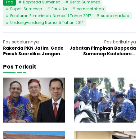
Tag
Bappeda Sumenep
Berita Sumenep
Bupati Sumenep
Fauzi As
pemerintahan
Peraturan Pemerintah Nomor 11 Tahun 2017
suara madura
Undang-undang Nomor 5 Tahun 2014
Pos sebelumnya
Pos berikutnya
Rakerda PKN Jatim, Gede
Jabatan Pimpinan Bappeda
Pasek Suardika: Jangan
Sumenep Kadaluarsa,
Buat Malu Mas Anas
Borok Manajemen BKPSDM
Pos Terkait
R
B
20 Februari 2026
Pemerintahan
1
e
u
k
p
a
a
m
t
J
i
e
B
j
a