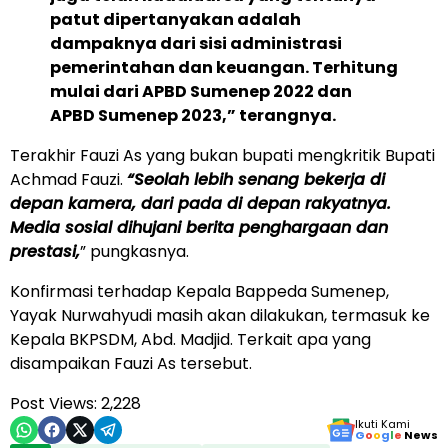
patut dipertanyakan adalah
dampaknya dari sisi administrasi
pemerintahan dan keuangan. Terhitung
mulai dari APBD Sumenep 2022 dan
APBD Sumenep 2023,” terangnya.
Terakhir Fauzi As yang bukan bupati mengkritik Bupati
Achmad Fauzi.
“Seolah lebih senang bekerja di
depan kamera, dari pada di depan rakyatnya.
Media sosial dihujani berita penghargaan dan
prestasi,
” pungkasnya.
Konfirmasi terhadap Kepala Bappeda Sumenep,
Yayak Nurwahyudi masih akan dilakukan, termasuk ke
Kepala BKPSDM, Abd. Madjid. Terkait apa yang
disampaikan Fauzi As tersebut.
Post Views:
2,228
Ikuti Kami
G
o
o
g
l
e
News