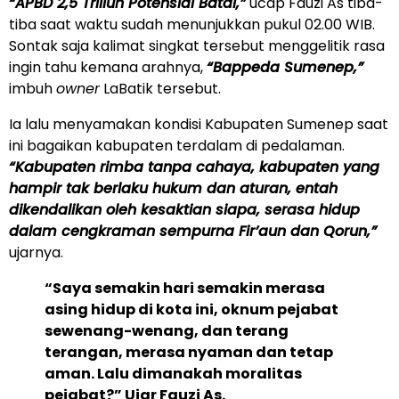
“APBD 2,5 Triliun Potensial Batal,”
ucap Fauzi As tiba-
tiba saat waktu sudah menunjukkan pukul 02.00 WIB.
Sontak saja kalimat singkat tersebut menggelitik rasa
ingin tahu kemana arahnya,
“Bappeda Sumenep,”
imbuh
owner
LaBatik tersebut.
Ia lalu menyamakan kondisi Kabupaten Sumenep saat
ini bagaikan kabupaten terdalam di pedalaman.
“Kabupaten rimba tanpa cahaya, kabupaten yang
hampir tak berlaku hukum dan aturan, entah
dikendalikan oleh kesaktian siapa, serasa hidup
dalam cengkraman sempurna Fir’aun dan Qorun,”
ujarnya.
“Saya semakin hari semakin merasa
asing hidup di kota ini, oknum pejabat
sewenang-wenang, dan terang
terangan, merasa nyaman dan tetap
aman. Lalu dimanakah moralitas
pejabat?” Ujar Fauzi As.