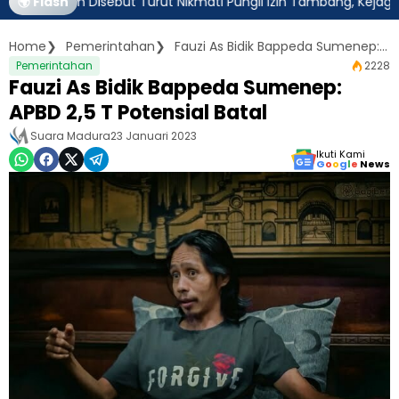
atim Disebut Turut Nikmati Pungli Izin Tambang, Kejagung Harus 
🌍 Flash
Home
Pemerintahan
Fauzi As Bidik Bappeda Sumenep: APBD 2,5 T Potensial Batal
Pemerintahan
2228
Fauzi As Bidik Bappeda Sumenep:
APBD 2,5 T Potensial Batal
Suara Madura
23 Januari 2023
Ikuti Kami
G
o
o
g
l
e
News