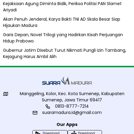
A
Kejaksaan Agung Diminta Bidik, Periksa Politisi PAN Slamet
l
Ariyadi
i
h
Akan Penuh Jenderal, Karya Bakti TNI AD Skala Besar Siap
Hijaukan Madura
Garis Depan, Novel Trilogi yang Hadirkan Kisah Perjuangan
Hidup Prabowo
Gubernur Jatim Disebut Turut Nikmati Pungli Izin Tambang,
Kejagung Harus Ambil Alih
Manggeling, Kolor, Kec. Kota Sumenep, Kabupaten
Sumenep, Jawa Timur 69417
0813-8777-7214
suaramadura.id@gmail.com
Our Apps
Download
Download