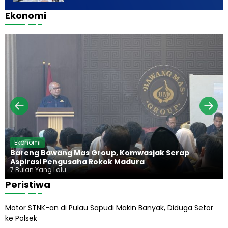
j
a
i
a
u
Ekonomi
y
n
a
b
a
n
a
d
a
g
n
i
d
a
g
u
n
,
r
H
K
a
i
e
d
j
u
a
p
g
P
u
r
n
a
g
b
H
Ekonomi
o
a
Bareng Bawang Mas Group, Komwasjak Serap
w
r
Aspirasi Pengusaha Rokok Madura
o
u
7 Bulan Yang Lalu
s
Peristiwa
A
b
Motor STNK-an di Pulau Sapudi Makin Banyak, Diduga Setor
i
ke Polsek
l