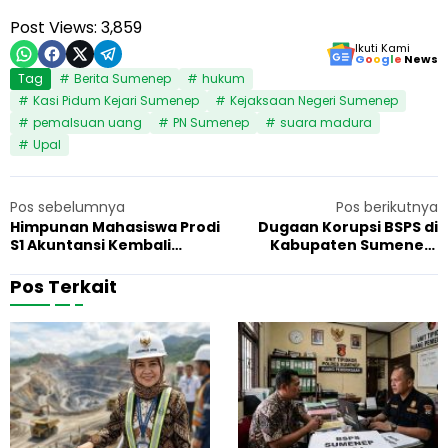
Post Views:
3,859
Ikuti Kami
G
o
o
g
l
e
News
Tag
Berita Sumenep
hukum
Kasi Pidum Kejari Sumenep
Kejaksaan Negeri Sumenep
pemalsuan uang
PN Sumenep
suara madura
Upal
Pos sebelumnya
Pos berikutnya
Himpunan Mahasiswa Prodi
Dugaan Korupsi BSPS di
S1 Akuntansi Kembali
Kabupaten Sumenep,
Adakan Himajoyo Bukah
Penerima Dikasih Tunai 8
2024
Juta Rupiah
Pos Terkait
G
F
7 Juni 2026
Hukum
1
u
a
b
k
e
t