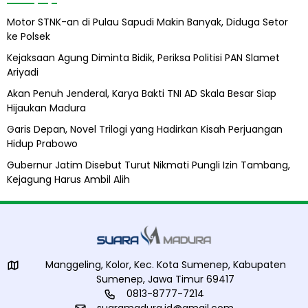
b
Motor STNK-an di Pulau Sapudi Makin Banyak, Diduga Setor
i
ke Polsek
l
A
Kejaksaan Agung Diminta Bidik, Periksa Politisi PAN Slamet
l
Ariyadi
i
h
Akan Penuh Jenderal, Karya Bakti TNI AD Skala Besar Siap
Hijaukan Madura
Garis Depan, Novel Trilogi yang Hadirkan Kisah Perjuangan
Hidup Prabowo
Gubernur Jatim Disebut Turut Nikmati Pungli Izin Tambang,
Kejagung Harus Ambil Alih
Manggeling, Kolor, Kec. Kota Sumenep, Kabupaten
Sumenep, Jawa Timur 69417
0813-8777-7214
suaramadura.id@gmail.com