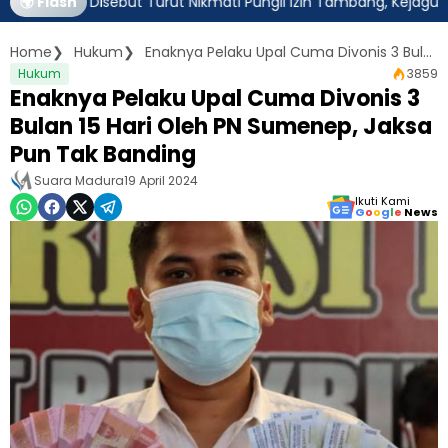
tim Disebut Turut Nikmati Pungli Izin Tambang, Kejagung Harus 
🌍 Flash
Home
Hukum
Enaknya Pelaku Upal Cuma Divonis 3 Bulan 15 Hari Oleh PN Sumenep, Jaksa Pun Tak Banding
Hukum
3859
Enaknya Pelaku Upal Cuma Divonis 3
Bulan 15 Hari Oleh PN Sumenep, Jaksa
Pun Tak Banding
Suara Madura
19 April 2024
Ikuti Kami
G
o
o
g
l
e
News