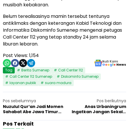
musibah kebakaran.
Belum terealisasinya mamin tersebut tentunya
antiklimaks dengan keterangan Kabid Teknologi dan
Informatika Diskominfo Sumenep mengenai petugas
Call Center 112 yang tetap standby 24 jam selama
liburan lebaran.
Post Views:
1,154
Ikuti Kami
G
o
o
g
l
e
News
Tag
Berita Sumenep
Call Center 112
Call Center 112 Sumenep
Diskominfo Sumenep
layanan publik
suara madura
Pos sebelumnya
Pos berikutnya
Nuzulul Qur’an Jadi Momen
Anas Urbaningrum
Sahabat Abe Jawa Timur
Ingatkan Jangan Sekali-
Jalin Silaturahmi
kali Kita Melupakan Sejarah
Masa Lalu
Pos Terkait