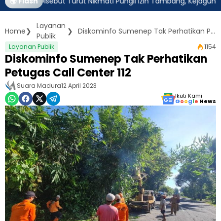
im Disebut Turut Nikmati Pungli Izin Tambang, Kejagung Harus Am
🌍 Flash
Layanan
Home
Diskominfo Sumenep Tak Perhatikan Petugas Call Center 112
Publik
Layanan Publik
1154
Diskominfo Sumenep Tak Perhatikan
Petugas Call Center 112
Suara Madura
12 April 2023
Ikuti Kami
G
o
o
g
l
e
News