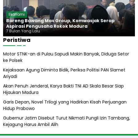
r
n
a
g
b
H
Ekonomi
o
a
Bareng Bawang Mas Group, Komwasjak Serap
w
r
Aspirasi Pengusaha Rokok Madura
o
u
7 Bulan Yang Lalu
s
Peristiwa
A
b
Motor STNK-an di Pulau Sapudi Makin Banyak, Diduga Setor
i
ke Polsek
l
A
Kejaksaan Agung Diminta Bidik, Periksa Politisi PAN Slamet
l
Ariyadi
i
h
Akan Penuh Jenderal, Karya Bakti TNI AD Skala Besar Siap
Hijaukan Madura
Garis Depan, Novel Trilogi yang Hadirkan Kisah Perjuangan
Hidup Prabowo
Gubernur Jatim Disebut Turut Nikmati Pungli Izin Tambang,
Kejagung Harus Ambil Alih