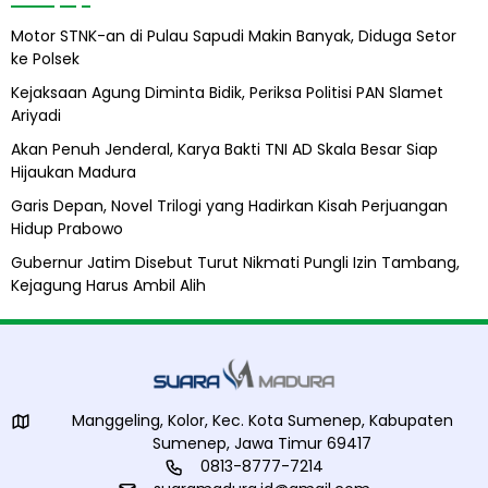
i
n
b
Motor STNK-an di Pulau Sapudi Makin Banyak, Diduga Setor
a
i
ke Polsek
a
l
n
A
Kejaksaan Agung Diminta Bidik, Periksa Politisi PAN Slamet
P
l
Ariyadi
e
i
h
Akan Penuh Jenderal, Karya Bakti TNI AD Skala Besar Siap
u
Hijaukan Madura
d
a
Garis Depan, Novel Trilogi yang Hadirkan Kisah Perjuangan
Hidup Prabowo
Gubernur Jatim Disebut Turut Nikmati Pungli Izin Tambang,
Kejagung Harus Ambil Alih
Manggeling, Kolor, Kec. Kota Sumenep, Kabupaten
Sumenep, Jawa Timur 69417
0813-8777-7214