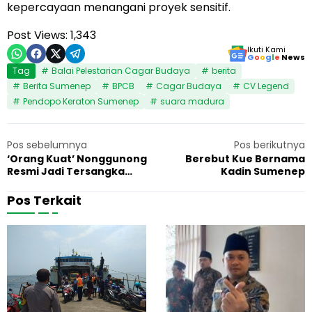
kepercayaan menangani proyek sensitif.
Post Views:
1,343
Ikuti Kami
G
o
o
g
l
e
News
Tag
Balai Pelestarian Cagar Budaya
berita
Berita Sumenep
BPCB
Cagar Budaya
CV Legend
Pendopo Keraton Sumenep
suara madura
Pos sebelumnya
Pos berikutnya
‘Orang Kuat’ Nonggunong
Berebut Kue Bernama
Resmi Jadi Tersangka
Kadin Sumenep
Polda Jatim, Akankah
Menyusul Lainnya?
Pos Terkait
M
K
5 Agustus 2026
Berita
1
o
e
t
j
o
a