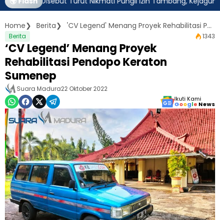
tim Disebut Turut Nikmati Pungli Izin Tambang, Kejagung Harus A
🌍 Flash
Home
Berita
'CV Legend' Menang Proyek Rehabilitasi Pendopo Keraton Sumenep
Berita
1343
‘CV Legend’ Menang Proyek
Rehabilitasi Pendopo Keraton
Sumenep
Suara Madura
22 Oktober 2022
Ikuti Kami
G
o
o
g
l
e
News