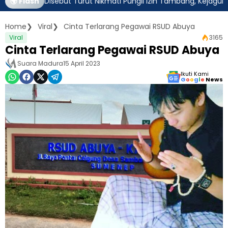
tim Disebut Turut Nikmati Pungli Izin Tambang, Kejagung Harus A
🌍 Flash
Home
Viral
Cinta Terlarang Pegawai RSUD Abuya
Viral
3165
Cinta Terlarang Pegawai RSUD Abuya
Suara Madura
15 April 2023
Ikuti Kami
G
o
o
g
l
e
News