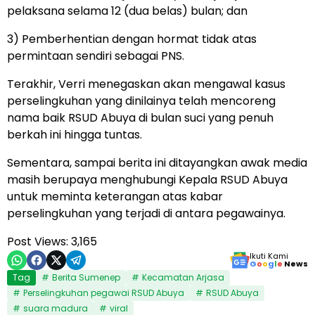
pelaksana selama 12 (dua belas) bulan; dan
3) Pemberhentian dengan hormat tidak atas
permintaan sendiri sebagai PNS.
Terakhir, Verri menegaskan akan mengawal kasus
perselingkuhan yang dinilainya telah mencoreng
nama baik RSUD Abuya di bulan suci yang penuh
berkah ini hingga tuntas.
Sementara, sampai berita ini ditayangkan awak media
masih berupaya menghubungi Kepala RSUD Abuya
untuk meminta keterangan atas kabar
perselingkuhan yang terjadi di antara pegawainya.
Post Views:
3,165
Ikuti Kami
G
o
o
g
l
e
News
Tag
Berita Sumenep
Kecamatan Arjasa
Perselingkuhan pegawai RSUD Abuya
RSUD Abuya
suara madura
viral