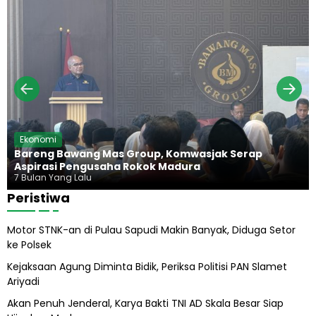
i
d
a
g
u
n
,
r
H
K
a
i
e
d
j
u
a
p
g
P
u
r
n
a
g
b
H
Ekonomi
o
a
Bareng Bawang Mas Group, Komwasjak Serap
w
r
Aspirasi Pengusaha Rokok Madura
o
u
7 Bulan Yang Lalu
s
Peristiwa
A
b
Motor STNK-an di Pulau Sapudi Makin Banyak, Diduga Setor
i
ke Polsek
l
A
Kejaksaan Agung Diminta Bidik, Periksa Politisi PAN Slamet
l
Ariyadi
i
h
Akan Penuh Jenderal, Karya Bakti TNI AD Skala Besar Siap