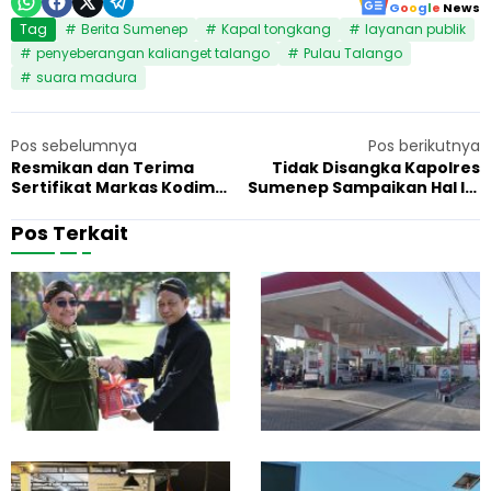
G
o
o
g
l
e
News
Tag
Berita Sumenep
Kapal tongkang
layanan publik
penyeberangan kalianget talango
Pulau Talango
suara madura
Pos sebelumnya
Pos berikutnya
Resmikan dan Terima
Tidak Disangka Kapolres
Sertifikat Markas Kodim
Sumenep Sampaikan Hal Ini
0827, Pangdam
Tentang Rokok Ilegal
V/Brawijaya: Siap Hadapi
Pos Terkait
Pihak yang Coba
Mengganggu
L
P
14 November 2025
Layanan Publik
1
e
e
g
r
a
t
l
a
i
s
i
a
n