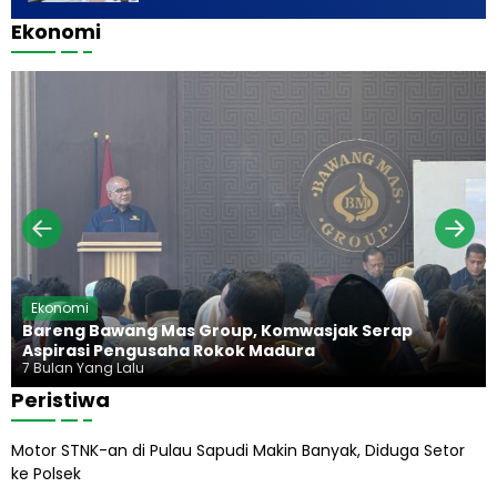
j
a
i
a
u
Ekonomi
y
n
a
b
a
n
a
d
a
g
n
i
d
a
g
u
n
,
r
H
K
a
i
e
d
j
u
a
p
g
P
u
r
n
a
g
b
H
Ekonomi
o
a
Bareng Bawang Mas Group, Komwasjak Serap
w
r
Aspirasi Pengusaha Rokok Madura
o
u
7 Bulan Yang Lalu
s
Peristiwa
A
b
Motor STNK-an di Pulau Sapudi Makin Banyak, Diduga Setor
i
ke Polsek
l