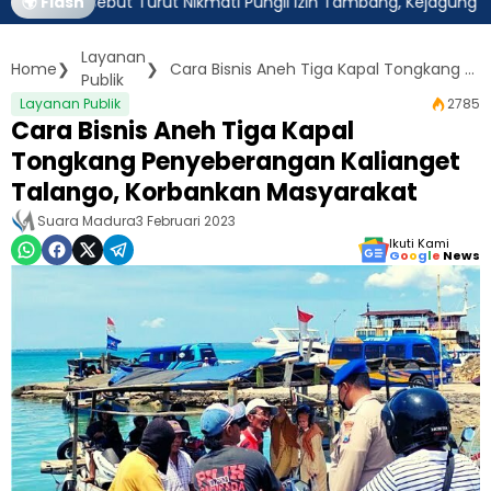
 Disebut Turut Nikmati Pungli Izin Tambang, Kejagung Harus Amb
🌍 Flash
Layanan
Home
Cara Bisnis Aneh Tiga Kapal Tongkang Penyeberangan Kalianget Talango, Korbankan Masyarakat
Publik
Layanan Publik
2785
Cara Bisnis Aneh Tiga Kapal
Tongkang Penyeberangan Kalianget
Talango, Korbankan Masyarakat
Suara Madura
3 Februari 2023
Ikuti Kami
G
o
o
g
l
e
News