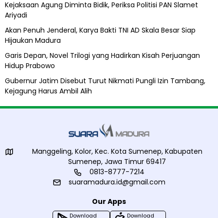
A
Kejaksaan Agung Diminta Bidik, Periksa Politisi PAN Slamet
l
Ariyadi
i
h
Akan Penuh Jenderal, Karya Bakti TNI AD Skala Besar Siap
Hijaukan Madura
Garis Depan, Novel Trilogi yang Hadirkan Kisah Perjuangan
Hidup Prabowo
Gubernur Jatim Disebut Turut Nikmati Pungli Izin Tambang,
Kejagung Harus Ambil Alih
Manggeling, Kolor, Kec. Kota Sumenep, Kabupaten
Sumenep, Jawa Timur 69417
0813-8777-7214
suaramadura.id@gmail.com
Our Apps
Download
Download