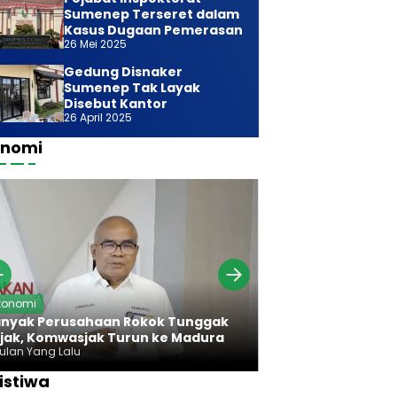
Sumenep Terseret dalam
Kasus Dugaan Pemerasan
26 Mei 2025
Gedung Disnaker
Sumenep Tak Layak
Disebut Kantor
26 April 2025
onomi
Ekonomi
konomi
Bareng Bawan
nyak Perusahaan Rokok Tunggak
Komwasjak Ser
jak, Komwasjak Turun ke Madura
Rokok Madura
Bulan Yang Lalu
7 Bulan Yang Lalu
istiwa