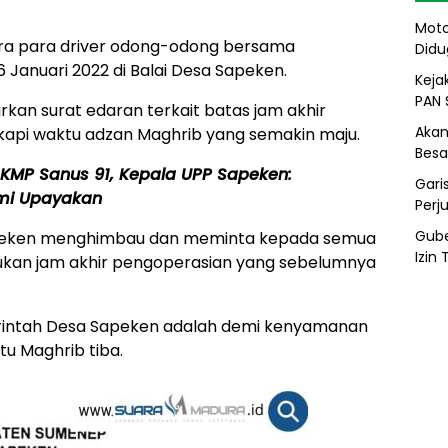
Moto
ra para driver odong-odong bersama
Didu
Januari 2022 di Balai Desa Sapeken.
Kejak
PAN 
an surat edaran terkait batas jam akhir
Akan
api waktu adzan Maghrib yang semakin maju.
Besa
l KMP Sanus 91, Kepala UPP Sapeken:
Gari
mi Upayakan
Perj
Gube
apeken menghimbau dan meminta kepada semua
Izin
kan jam akhir pengoperasian yang sebelumnya
erintah Desa Sapeken adalah demi kenyamanan
u Maghrib tiba.