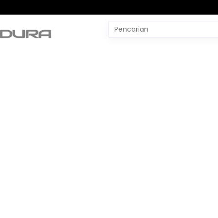
Pencarian
untuk:
#
Yudo Margono
#
YLBH Madura
#
Yaqut Cholil Qoumas
#
Wtp Bpk
#
World Pencak Silat Champio
No Recent Searches Yet.