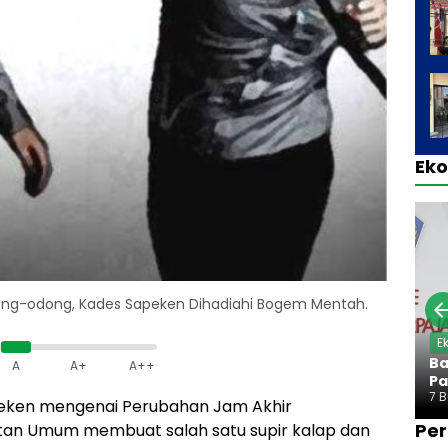
Ek
Odong-odong, Kades Sapeken Dihadiahi Bogem Mentah.
E
Ba
A
A+
A++
Pa
7 
eken mengenai Perubahan Jam Akhir
Per
an Umum membuat salah satu supir kalap dan