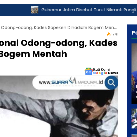
Gubernur Jatim Disebut Turut Nikmati Pungli Izin Tambang, K
Batasi Jam Operasional Odong-odong, Kades Sapeken Dihadiahi Bogem Mentah
P
1741
ional Odong-odong, Kades
 Bogem Mentah
Ikuti Kami
G
o
o
g
l
e
News