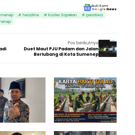
Ikuti Kami
G
o
o
g
l
e
News
sumenep
headline
Kades Sapeken
peristiwa
menep
Pos berikutnya
adi
Duet Maut PJU Padam dan Jalan
Berlubang di Kota Sumenep
K
A
26
e
k
10 Juni 2026
Berita
8 Juni 20
Berita
j
a
a
n
k
P
s
e
a
n
a
u