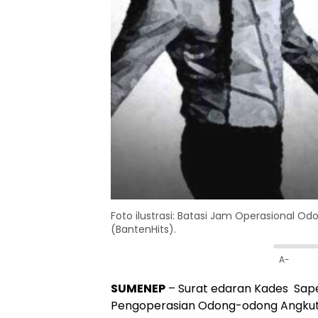
Foto ilustrasi: Batasi Jam Operasional 
(BantenHits).
A-
SUMENEP
– Surat edaran Kades Sap
Pengoperasian Odong-odong Angkut