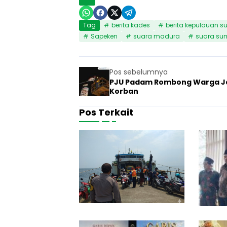
Tag
berita kades
berita kepulauan 
Sapeken
suara madura
suara su
Pos sebelumnya
PJU Padam Rombong Warga J
Korban
Pos Terkait
M
o
5 Agustus 20
Berita
t
o
r
S
T
N