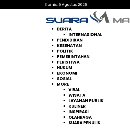
Langsung
Kamis, 6 Agustus 2026
ke
konten
BERITA
INTERNASIONAL
PENDIDIKAN
KESEHATAN
POLITIK
PEMERINTAHAN
PERISTIWA
HUKUM
EKONOMI
SOSIAL
MORE
VIRAL
WISATA
LAYANAN PUBLIK
KULINER
INSPIRASI
OLAHRAGA
SUARA PENULIS