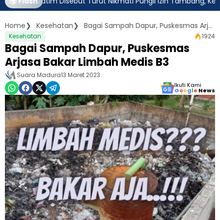
ur Jatim Disebut Turut Nikmati Pungli Izin Tambang, Kejagung H
🌍 Flash
Home
Kesehatan
Bagai Sampah Dapur, Puskesmas Arjasa Bakar Limbah Medis B3
Kesehatan
1924
Bagai Sampah Dapur, Puskesmas
Arjasa Bakar Limbah Medis B3
Suara Madura
13 Maret 2023
Ikuti Kami
G
o
o
g
l
e
News