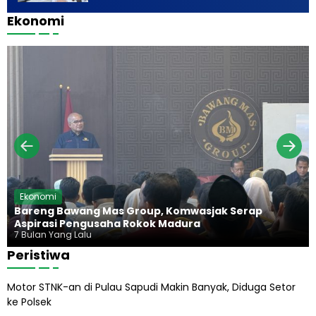
j
a
i
a
u
Ekonomi
y
n
a
b
a
n
a
d
a
g
n
i
d
a
g
u
n
,
r
H
K
a
i
e
d
j
u
a
p
g
P
u
r
n
a
g
b
H
Ekonomi
o
a
Bareng Bawang Mas Group, Komwasjak Serap
w
r
Aspirasi Pengusaha Rokok Madura
o
u
7 Bulan Yang Lalu
s
Peristiwa
A
b
Motor STNK-an di Pulau Sapudi Makin Banyak, Diduga Setor
i
ke Polsek
l