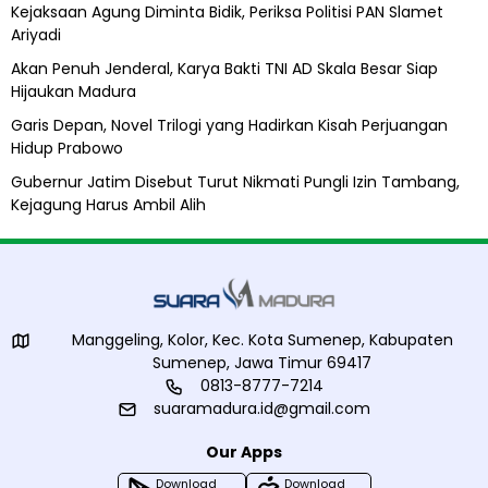
A
Kejaksaan Agung Diminta Bidik, Periksa Politisi PAN Slamet
l
Ariyadi
i
h
Akan Penuh Jenderal, Karya Bakti TNI AD Skala Besar Siap
Hijaukan Madura
Garis Depan, Novel Trilogi yang Hadirkan Kisah Perjuangan
Hidup Prabowo
Gubernur Jatim Disebut Turut Nikmati Pungli Izin Tambang,
Kejagung Harus Ambil Alih
Manggeling, Kolor, Kec. Kota Sumenep, Kabupaten
Sumenep, Jawa Timur 69417
0813-8777-7214
suaramadura.id@gmail.com
Our Apps
Download
Download