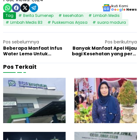
Ikuti Kami
G
o
o
g
l
e
News
Tag
Berita Sumenep
kesehatan
Limbah Medis
Limbah Medis B3
Puskesmas Arjasa
suara madura
Pos sebelumnya
Pos berikutnya
Beberapa Manfaat Infus
Banyak Manfaat Apel Hijau
Water Lemo Untuk
bagi Kesehatan yang perlu
Kesehatan Anda
Anda ketahui
Pos Terkait
B
S
10 Oktober 2025
Kesehatan
1
P
i
J
a
S
p
K
k
e
a
s
n
e
R